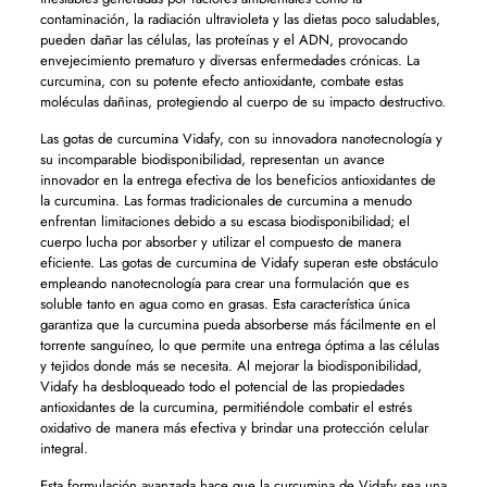
contaminación, la radiación ultravioleta y las dietas poco saludables,
pueden dañar las células, las proteínas y el ADN, provocando
envejecimiento prematuro y diversas enfermedades crónicas. La
curcumina, con su potente efecto antioxidante, combate estas
moléculas dañinas, protegiendo al cuerpo de su impacto destructivo.
Las gotas de curcumina Vidafy, con su innovadora nanotecnología y
su incomparable biodisponibilidad, representan un avance
innovador en la entrega efectiva de los beneficios antioxidantes de
la curcumina. Las formas tradicionales de curcumina a menudo
enfrentan limitaciones debido a su escasa biodisponibilidad; el
cuerpo lucha por absorber y utilizar el compuesto de manera
eficiente. Las gotas de curcumina de Vidafy superan este obstáculo
empleando nanotecnología para crear una formulación que es
soluble tanto en agua como en grasas. Esta característica única
garantiza que la curcumina pueda absorberse más fácilmente en el
torrente sanguíneo, lo que permite una entrega óptima a las células
y tejidos donde más se necesita. Al mejorar la biodisponibilidad,
Vidafy ha desbloqueado todo el potencial de las propiedades
antioxidantes de la curcumina, permitiéndole combatir el estrés
oxidativo de manera más efectiva y brindar una protección celular
integral.
Esta formulación avanzada hace que la curcumina de Vidafy sea una