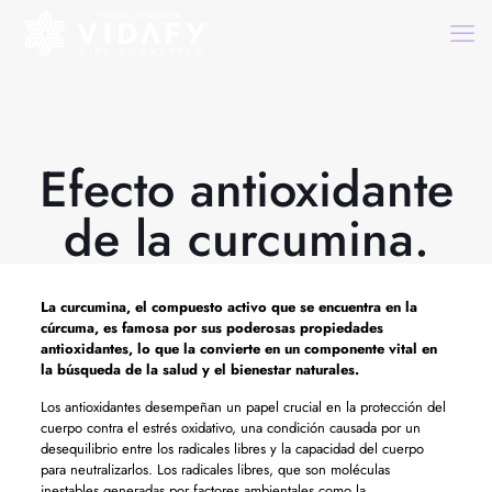
Efecto antioxidante
de la curcumina.
La curcumina, el compuesto activo que se encuentra en la
cúrcuma, es famosa por sus poderosas propiedades
antioxidantes, lo que la convierte en un componente vital en
la búsqueda de la salud y el bienestar naturales.
Los antioxidantes desempeñan un papel crucial en la protección del
cuerpo contra el estrés oxidativo, una condición causada por un
desequilibrio entre los radicales libres y la capacidad del cuerpo
para neutralizarlos. Los radicales libres, que son moléculas
inestables generadas por factores ambientales como la