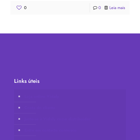
0
0
Leia mais
Links úteis
Loja online Vidafy
Conta do cliente
Junte-se à Vidafy como distribuidor
Entre em contacto connosco