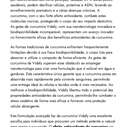
saudáveis, podem danificar células, proteínas e ADN, levando ao
envelhecimento prematuro e a várias doenças crónicas. A
curcumina, com o seu forte efeito antioxidante, combate estas
moléculas nocivas, protegendo o corpo do seu impacto destrutivo.
As gotas de curcumina Vidafy, com sua nanotecnologia inovadora e
biodisponibilidade incomparável, representam um avanço inovador
no fornecimento eficaz dos benefícios antioxidantes da curcumina.
As formas tradicionais de curcumina enfrentam frequentemente
limitações devido à sua fraca biodisponibilidade; o corpo luta para
absorver e utilizar o composto de forma eficiente. As gotas de
curcumina da Vidafy superam esse obstáculo ao empregar
nanotecnologia para criar uma formulação que é solúvel em água e
gorduras. Esta característica única garante que a curcumina possa ser
absorvida mais rapidamente pela corrente sanguínea, permitindo
uma entrega ideal às células e tecidos onde é mais necessária. Ao
melhorar a biodisponibilidade, Vidafy libertou todo o potencial das
propriedades antioxidantes da curcumina, permitindo-lhe combater o
stress oxidativo de forma mais eficaz e fornecer uma proteção
celular abrangente.
Esta formulação avançada faz da curcumina Vidafy uma excelente
escolha para indivíduos que procuram um método potente e natural
para apoiar a sua saúde. O
efeito antioxidante da curcumina
vai