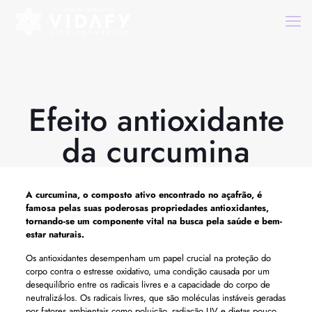
Efeito antioxidante
da curcumina
A curcumina, o composto ativo encontrado no açafrão, é
famosa pelas suas poderosas propriedades antioxidantes,
tornando-se um componente vital na busca pela saúde e bem-
estar naturais.
Os antioxidantes desempenham um papel crucial na proteção do
corpo contra o estresse oxidativo, uma condição causada por um
desequilíbrio entre os radicais livres e a capacidade do corpo de
neutralizá-los. Os radicais livres, que são moléculas instáveis ​​geradas
por fatores ambientais como poluição, radiação UV e dietas pouco