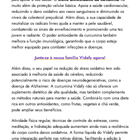
muito além da proteção celular básica. Apoia a saúde cardiovascular,
reduzindo o dano oxidativo aos vasos sanguíneos e diminuindo os
níveis de colesterol prejudicial. Além disso, a sua capacidade de
neutralizar os radicais livres ajuda a manter a pele saudável,
combatendo os sinais de envelhecimento e promovendo uma tez
jovem e radiante. O poder antioxidante da curcumina também
melhora a função imunológica, garantindo que o corpo esteja
melhor equipado para combater infecções e doenças.
Junte-se à nossa família Vidafy agora!
Além disso, o seu papel na redução do stress oxidativo tem sido
associado à melhoria da saúde do cérebro, reduzindo
potencialmente o risco de doenças neurodegenerativas, como a
doença de Alzheimer. A curcumina Vidafy não só oferece um
suplemento dietético de alta qualidade, mas também complementa
os métodos naturais para manter a saúde. Combiná-lo com uma dieta
rica em outros antioxidantes, como frutas, vegetais e chá verde,
pode ampliar seus benefícios.
Atividade física regular, técnicas de controle do estresse, como
meditação, e hidratação adequada aumentam ainda mais a resiliência
do corpo contra danos oxidativos. A forma líquida do Vidafy permite
uma integração perfeita nas rotinas diárias, facilitando a adição à