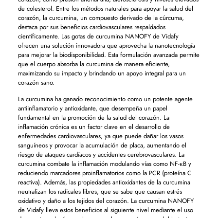
de colesterol. Entre los métodos naturales para apoyar la salud del
corazón, la curcumina, un compuesto derivado de la cúrcuma,
destaca por sus beneficios cardiovasculares respaldados
científicamente. Las gotas de curcumina NANOFY de Vidafy
ofrecen una solución innovadora que aprovecha la nanotecnología
para mejorar la biodisponibilidad. Esta formulación avanzada permite
que el cuerpo absorba la curcumina de manera eficiente,
maximizando su impacto y brindando un apoyo integral para un
corazón sano.
La curcumina ha ganado reconocimiento como un potente agente
antiinflamatorio y antioxidante, que desempeña un papel
fundamental en la promoción de la salud del corazón. La
inflamación crónica es un factor clave en el desarrollo de
enfermedades cardiovasculares, ya que puede dañar los vasos
sanguíneos y provocar la acumulación de placa, aumentando el
riesgo de ataques cardíacos y accidentes cerebrovasculares. La
curcumina combate la inflamación modulando vías como NF-κB y
reduciendo marcadores proinflamatorios como la PCR (proteína C
reactiva). Además, las propiedades antioxidantes de la curcumina
neutralizan los radicales libres, que se sabe que causan estrés
oxidativo y daño a los tejidos del corazón. La curcumina NANOFY
de Vidafy lleva estos beneficios al siguiente nivel mediante el uso