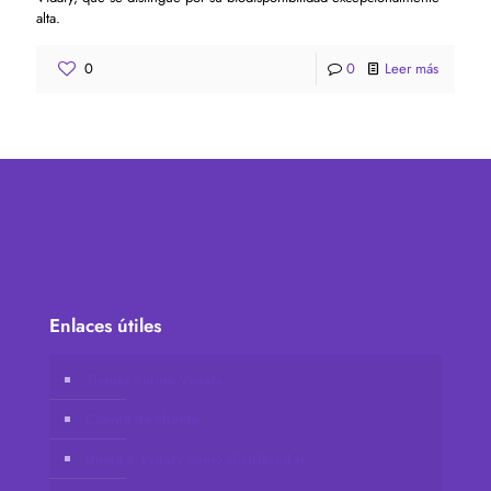
alta.
0
0
Leer más
Enlaces útiles
Tienda online Vidafy
Cuenta de cliente
Únete a Vidafy como distribuidor