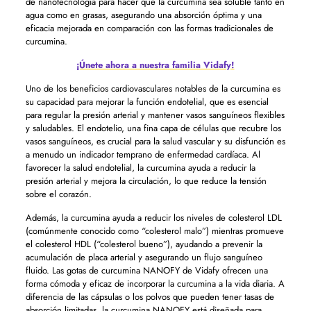
de nanotecnología para hacer que la curcumina sea soluble tanto en
agua como en grasas, asegurando una absorción óptima y una
eficacia mejorada en comparación con las formas tradicionales de
curcumina.
¡Únete ahora a nuestra familia Vidafy!
Uno de los beneficios cardiovasculares notables de la curcumina es
su capacidad para mejorar la función endotelial, que es esencial
para regular la presión arterial y mantener vasos sanguíneos flexibles
y saludables. El endotelio, una fina capa de células que recubre los
vasos sanguíneos, es crucial para la salud vascular y su disfunción es
a menudo un indicador temprano de enfermedad cardíaca. Al
favorecer la salud endotelial, la curcumina ayuda a reducir la
presión arterial y mejora la circulación, lo que reduce la tensión
sobre el corazón.
Además, la curcumina ayuda a reducir los niveles de colesterol LDL
(comúnmente conocido como “colesterol malo”) mientras promueve
el colesterol HDL (“colesterol bueno”), ayudando a prevenir la
acumulación de placa arterial y asegurando un flujo sanguíneo
fluido. Las gotas de curcumina NANOFY de Vidafy ofrecen una
forma cómoda y eficaz de incorporar la curcumina a la vida diaria. A
diferencia de las cápsulas o los polvos que pueden tener tasas de
absorción limitadas, la curcumina NANOFY está diseñada para