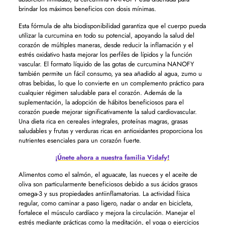
brindar los máximos beneficios con dosis mínimas.
Esta fórmula de alta biodisponibilidad garantiza que el cuerpo pueda
utilizar la curcumina en todo su potencial, apoyando la salud del
corazón de múltiples maneras, desde reducir la inflamación y el
estrés oxidativo hasta mejorar los perfiles de lípidos y la función
vascular. El formato líquido de las gotas de curcumina NANOFY
también permite un fácil consumo, ya sea añadido al agua, zumo u
otras bebidas, lo que lo convierte en un complemento práctico para
cualquier régimen saludable para el corazón. Además de la
suplementación, la adopción de hábitos beneficiosos para el
corazón puede mejorar significativamente la salud cardiovascular.
Una dieta rica en cereales integrales, proteínas magras, grasas
saludables y frutas y verduras ricas en antioxidantes proporciona los
nutrientes esenciales para un corazón fuerte.
¡Únete ahora a nuestra familia Vidafy!
Alimentos como el salmón, el aguacate, las nueces y el aceite de
oliva son particularmente beneficiosos debido a sus ácidos grasos
omega-3 y sus propiedades antiinflamatorias. La actividad física
regular, como caminar a paso ligero, nadar o andar en bicicleta,
fortalece el músculo cardíaco y mejora la circulación. Manejar el
estrés mediante prácticas como la meditación, el yoga o ejercicios