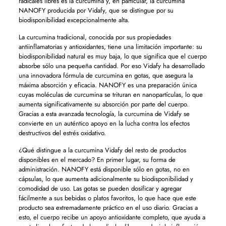
radicales libres es la curcumina y, en particular, la curcumina
NANOFY producida por Vidafy, que se distingue por su
biodisponibilidad excepcionalmente alta.
La curcumina tradicional, conocida por sus propiedades
antiinflamatorias y antioxidantes, tiene una limitación importante: su
biodisponibilidad natural es muy baja, lo que significa que el cuerpo
absorbe sólo una pequeña cantidad. Por eso Vidafy ha desarrollado
una innovadora fórmula de curcumina en gotas, que asegura la
máxima absorción y eficacia. NANOFY es una preparación única
cuyas moléculas de curcumina se trituran en nanopartículas, lo que
aumenta significativamente su absorción por parte del cuerpo.
Gracias a esta avanzada tecnología, la curcumina de Vidafy se
convierte en un auténtico apoyo en la lucha contra los efectos
destructivos del estrés oxidativo.
¿Qué distingue a la curcumina Vidafy del resto de productos
disponibles en el mercado? En primer lugar, su forma de
administración. NANOFY está disponible sólo en gotas, no en
cápsulas, lo que aumenta adicionalmente su biodisponibilidad y
comodidad de uso. Las gotas se pueden dosificar y agregar
fácilmente a sus bebidas o platos favoritos, lo que hace que este
producto sea extremadamente práctico en el uso diario. Gracias a
esto, el cuerpo recibe un apoyo antioxidante completo, que ayuda a