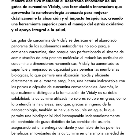
manera decisiva mediante el desarrollo innovador de las
gotas de curcumina Vidafy, una formulación innovadora que
aprovecha la nanotecnología avanzada para mejorar
drásticamente la absorción y el impacto terapéutico, creando
una herramienta superior para el manejo del estrés oxidativo
y el apoyo integral a la salud.
Las gotas de curcumina de Vidafy se destacan en el abarrotado
panorama de los suplementos antioxidantes no solo porque
contienen curcumina, sino porque han perfeccionado el sistema de
administración de esta potente molécula: al reducir las partículas de
curcumina a dimensiones nanométricas, Vidafy ha aumentado su
superficie y mejorado su capacidad para penetrar las membranas
biológicas, lo que permite una absorción rápida y eficiente
directamente en el torrente sanguíneo, una hazaña inalcanzable con
los polvos o cápsulas de curcumina convencionales. Además, lo
que realmente distingue a la formulación de Vidafy es su doble
solubilidad: la curcumina utilizada no solo es soluble en grasa, como
lo pretendía la naturaleza, sino que, gracias al ingenio de la
nanotecnología, también se ha vuelto soluble en agua, lo que
permite una biodisponibilidad incomparable independientemente
del contenido de grasa dietética de las comidas del usuario,
asegurando así una entrega constante y confiable de los potentes
beneficios antioxidantes de la curcumina en una amplia variedad de