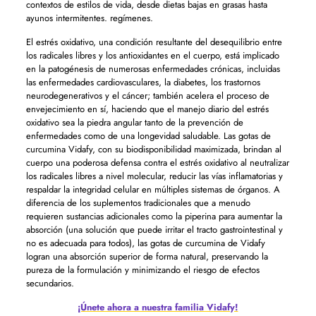
contextos de estilos de vida, desde dietas bajas en grasas hasta
ayunos intermitentes. regímenes.
El estrés oxidativo, una condición resultante del desequilibrio entre
los radicales libres y los antioxidantes en el cuerpo, está implicado
en la patogénesis de numerosas enfermedades crónicas, incluidas
las enfermedades cardiovasculares, la diabetes, los trastornos
neurodegenerativos y el cáncer; también acelera el proceso de
envejecimiento en sí, haciendo que el manejo diario del estrés
oxidativo sea la piedra angular tanto de la prevención de
enfermedades como de una longevidad saludable. Las gotas de
curcumina Vidafy, con su biodisponibilidad maximizada, brindan al
cuerpo una poderosa defensa contra el estrés oxidativo al neutralizar
los radicales libres a nivel molecular, reducir las vías inflamatorias y
respaldar la integridad celular en múltiples sistemas de órganos. A
diferencia de los suplementos tradicionales que a menudo
requieren sustancias adicionales como la piperina para aumentar la
absorción (una solución que puede irritar el tracto gastrointestinal y
no es adecuada para todos), las gotas de curcumina de Vidafy
logran una absorción superior de forma natural, preservando la
pureza de la formulación y minimizando el riesgo de efectos
secundarios.
¡Únete ahora a nuestra familia Vidafy!