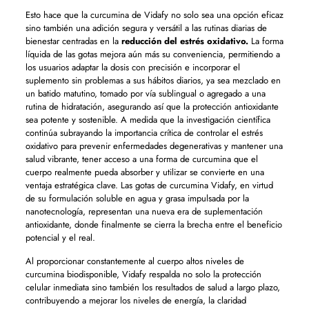
Esto hace que la curcumina de Vidafy no solo sea una opción eficaz
sino también una adición segura y versátil a las rutinas diarias de
bienestar centradas en la
reducción del estrés oxidativo.
La forma
líquida de las gotas mejora aún más su conveniencia, permitiendo a
los usuarios adaptar la dosis con precisión e incorporar el
suplemento sin problemas a sus hábitos diarios, ya sea mezclado en
un batido matutino, tomado por vía sublingual o agregado a una
rutina de hidratación, asegurando así que la protección antioxidante
sea potente y sostenible. A medida que la investigación científica
continúa subrayando la importancia crítica de controlar el estrés
oxidativo para prevenir enfermedades degenerativas y mantener una
salud vibrante, tener acceso a una forma de curcumina que el
cuerpo realmente pueda absorber y utilizar se convierte en una
ventaja estratégica clave. Las gotas de curcumina Vidafy, en virtud
de su formulación soluble en agua y grasa impulsada por la
nanotecnología, representan una nueva era de suplementación
antioxidante, donde finalmente se cierra la brecha entre el beneficio
potencial y el real.
Al proporcionar constantemente al cuerpo altos niveles de
curcumina biodisponible, Vidafy respalda no solo la protección
celular inmediata sino también los resultados de salud a largo plazo,
contribuyendo a mejorar los niveles de energía, la claridad