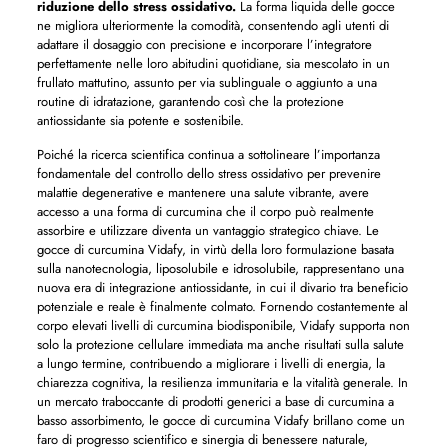
riduzione dello stress ossidativo.
La forma liquida delle gocce
ne migliora ulteriormente la comodità, consentendo agli utenti di
adattare il dosaggio con precisione e incorporare l’integratore
perfettamente nelle loro abitudini quotidiane, sia mescolato in un
frullato mattutino, assunto per via sublinguale o aggiunto a una
routine di idratazione, garantendo così che la protezione
antiossidante sia potente e sostenibile.
Poiché la ricerca scientifica continua a sottolineare l’importanza
fondamentale del controllo dello stress ossidativo per prevenire
malattie degenerative e mantenere una salute vibrante, avere
accesso a una forma di curcumina che il corpo può realmente
assorbire e utilizzare diventa un vantaggio strategico chiave. Le
gocce di curcumina Vidafy, in virtù della loro formulazione basata
sulla nanotecnologia, liposolubile e idrosolubile, rappresentano una
nuova era di integrazione antiossidante, in cui il divario tra beneficio
potenziale e reale è finalmente colmato. Fornendo costantemente al
corpo elevati livelli di curcumina biodisponibile, Vidafy supporta non
solo la protezione cellulare immediata ma anche risultati sulla salute
a lungo termine, contribuendo a migliorare i livelli di energia, la
chiarezza cognitiva, la resilienza immunitaria e la vitalità generale. In
un mercato traboccante di prodotti generici a base di curcumina a
basso assorbimento, le gocce di curcumina Vidafy brillano come un
faro di progresso scientifico e sinergia di benessere naturale,