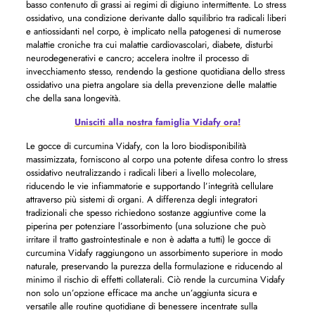
basso contenuto di grassi ai regimi di digiuno intermittente. Lo stress
ossidativo, una condizione derivante dallo squilibrio tra radicali liberi
e antiossidanti nel corpo, è implicato nella patogenesi di numerose
malattie croniche tra cui malattie cardiovascolari, diabete, disturbi
neurodegenerativi e cancro; accelera inoltre il processo di
invecchiamento stesso, rendendo la gestione quotidiana dello stress
ossidativo una pietra angolare sia della prevenzione delle malattie
che della sana longevità.
Unisciti alla nostra famiglia Vidafy ora!
Le gocce di curcumina Vidafy, con la loro biodisponibilità
massimizzata, forniscono al corpo una potente difesa contro lo stress
ossidativo neutralizzando i radicali liberi a livello molecolare,
riducendo le vie infiammatorie e supportando l’integrità cellulare
attraverso più sistemi di organi. A differenza degli integratori
tradizionali che spesso richiedono sostanze aggiuntive come la
piperina per potenziare l’assorbimento (una soluzione che può
irritare il tratto gastrointestinale e non è adatta a tutti) le gocce di
curcumina Vidafy raggiungono un assorbimento superiore in modo
naturale, preservando la purezza della formulazione e riducendo al
minimo il rischio di effetti collaterali. Ciò rende la curcumina Vidafy
non solo un’opzione efficace ma anche un’aggiunta sicura e
versatile alle routine quotidiane di benessere incentrate sulla