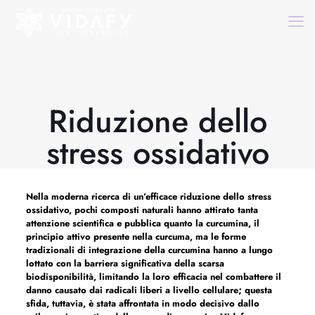
Riduzione dello
stress ossidativo
Nella moderna ricerca di un’efficace
riduzione dello stress
ossidativo,
pochi composti naturali hanno attirato tanta
attenzione scientifica e pubblica quanto la curcumina, il
principio attivo presente nella curcuma, ma le forme
tradizionali di integrazione della curcumina hanno a lungo
lottato con la barriera significativa della scarsa
biodisponibilità, limitando la loro efficacia nel combattere il
danno causato dai radicali liberi a livello cellulare; questa
sfida, tuttavia, è stata affrontata in modo decisivo dallo