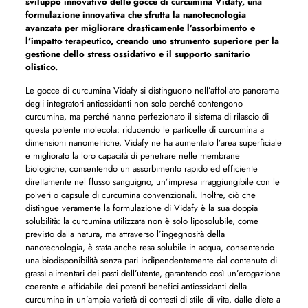
sviluppo innovativo delle gocce di curcumina Vidafy, una
formulazione innovativa che sfrutta la nanotecnologia
avanzata per migliorare drasticamente l’assorbimento e
l’impatto terapeutico, creando uno strumento superiore per la
gestione dello stress ossidativo e il supporto sanitario
olistico.
Le gocce di curcumina Vidafy si distinguono nell’affollato panorama
degli integratori antiossidanti non solo perché contengono
curcumina, ma perché hanno perfezionato il sistema di rilascio di
questa potente molecola: riducendo le particelle di curcumina a
dimensioni nanometriche, Vidafy ne ha aumentato l’area superficiale
e migliorato la loro capacità di penetrare nelle membrane
biologiche, consentendo un assorbimento rapido ed efficiente
direttamente nel flusso sanguigno, un’impresa irraggiungibile con le
polveri o capsule di curcumina convenzionali. Inoltre, ciò che
distingue veramente la formulazione di Vidafy è la sua doppia
solubilità: la curcumina utilizzata non è solo liposolubile, come
previsto dalla natura, ma attraverso l’ingegnosità della
nanotecnologia, è stata anche resa solubile in acqua, consentendo
una biodisponibilità senza pari indipendentemente dal contenuto di
grassi alimentari dei pasti dell’utente, garantendo così un’erogazione
coerente e affidabile dei potenti benefici antiossidanti della
curcumina in un’ampia varietà di contesti di stile di vita, dalle diete a