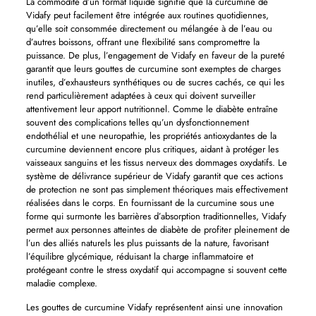
La commodité d’un format liquide signifie que la curcumine de
Vidafy peut facilement être intégrée aux routines quotidiennes,
qu’elle soit consommée directement ou mélangée à de l’eau ou
d’autres boissons, offrant une flexibilité sans compromettre la
puissance. De plus, l’engagement de Vidafy en faveur de la pureté
garantit que leurs gouttes de curcumine sont exemptes de charges
inutiles, d’exhausteurs synthétiques ou de sucres cachés, ce qui les
rend particulièrement adaptées à ceux qui doivent surveiller
attentivement leur apport nutritionnel. Comme le diabète entraîne
souvent des complications telles qu’un dysfonctionnement
endothélial et une neuropathie, les propriétés antioxydantes de la
curcumine deviennent encore plus critiques, aidant à protéger les
vaisseaux sanguins et les tissus nerveux des dommages oxydatifs. Le
système de délivrance supérieur de Vidafy garantit que ces actions
de protection ne sont pas simplement théoriques mais effectivement
réalisées dans le corps. En fournissant de la curcumine sous une
forme qui surmonte les barrières d’absorption traditionnelles, Vidafy
permet aux personnes atteintes de diabète de profiter pleinement de
l’un des alliés naturels les plus puissants de la nature, favorisant
l’équilibre glycémique, réduisant la charge inflammatoire et
protégeant contre le stress oxydatif qui accompagne si souvent cette
maladie complexe.
Les gouttes de curcumine Vidafy représentent ainsi une innovation