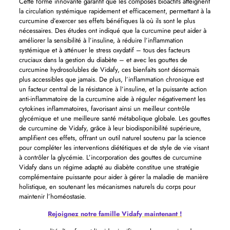
Cette forme innovante garantit que les composés bioactifs atteignent
la circulation systémique rapidement et efficacement, permettant à la
curcumine d’exercer ses effets bénéfiques là où ils sont le plus
nécessaires. Des études ont indiqué que la curcumine peut aider à
améliorer la sensibilité à l’insuline, à réduire l’inflammation
systémique et à atténuer le stress oxydatif – tous des facteurs
cruciaux dans la gestion du diabète – et avec les gouttes de
curcumine hydrosolubles de Vidafy, ces bienfaits sont désormais
plus accessibles que jamais. De plus, l’inflammation chronique est
un facteur central de la résistance à l’insuline, et la puissante action
anti-inflammatoire de la curcumine aide à réguler négativement les
cytokines inflammatoires, favorisant ainsi un meilleur contrôle
glycémique et une meilleure santé métabolique globale. Les gouttes
de curcumine de Vidafy, grâce à leur biodisponibilité supérieure,
amplifient ces effets, offrant un outil naturel soutenu par la science
pour compléter les interventions diététiques et de style de vie visant
à contrôler la glycémie. L’incorporation des gouttes de curcumine
Vidafy dans un régime adapté au diabète constitue une stratégie
complémentaire puissante pour aider à gérer la maladie de manière
holistique, en soutenant les mécanismes naturels du corps pour
maintenir l’homéostasie.
Rejoignez notre famille Vidafy maintenant !