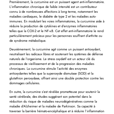
Premièrement, la curcumine est un puissant agent anti-inflammatoire.
L’inflammation chronique de faible intensité est un contributeur
connu à de nombreuses affections à long terme, notamment les
maladies cardiaques, le diabète de type 2 et les maladies auto-
immunes. En modulant les voies inflammatoires, la curcumine aide à
réduire la production de cytokines et d’enzymes inflammatoires
telles que la COX-2 et le NF-κB. Cet effet anti-inflammatoire le rend
particulièrement précieux pour les personnes souffrant d’arthrite ou
de syndrome métabolique.
Deuxièmement, la curcumine agit comme un puissant antioxydant,
neutralisant les radicaux libres et soutenant les systèmes de défense
naturels de l’organisme. Le stress oxydatif est un acteur clé du
processus de vieillissement et de la progression des maladies
chroniques. La curcumine stimule l’activité des enzymes
antioxydantes telles que la superoxyde dismutase (SOD) et la
glutathion peroxydase, offrant ainsi une double protection contre les
dommages cellulaires.
En outre, la curcumine s’est révélée prometteuse pour soutenir la
santé cérébrale, des études suggérant son potentiel dans la
réduction du risque de maladies neurodégénératives comme la
maladie d’Alzheimer et la maladie de Parkinson. Sa capacité à
traverser la barrière hémato-encéphalique et à réduire l’inflammation