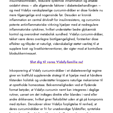
insulinfølsomheden, reducere systemisk inflammation og afbøde
oxidativt stress – alle afgørende faktorer i diabetesbehandlingen –
og med Vidafys vandopløselige curcumin-dråber er disse fordele nu
mere tilgængelige end nogensinde før. Desuden er kronisk
inflammation en central drivkraft for insulinresistens, og curcumins
potente antiinflammatoriske virkning hjælper med at nedregulere
inflammatoriske cytokiner, hvilket understøtter bedre glykæmisk
kontrol og overordnet metabolisk sundhed. Vidafys curcumin-dråber,
takket være deres overlegne biotilgængelighed, forstærker disse
effekter og tilbyder et naturligt, videnskabeligt støttet værktøj til at
supplere kost- og livsstilsinterventioner, der sigter mod at kontrollere
blodsukkerniveauet.
Slut dig til vores Vidafy-familie nu!
Inkorporering af Vidafy curcumin-dråber i et diabetesvenligt regime
giver en kraftfuld supplerende strategi til at hjælpe med at håndtere
tilstanden holistisk og understøtter kroppens naturlige mekanismer til
at opretholde homeostase. Bekvemmeligheden ved et flydende
format betyder, at Vidafys curcumin nemt kan integreres i daglige
rutiner, uanset om det indtages direkte eller blandes i vand eller
andre drikkevarer, hvilket giver fleksibilitet uden at gå på kompromis
med styrken. Derudover sikrer Vidafys forpligtelse til renhed, at
deres curcumindråber er fri for unødvendige fyldstoffer, syntetiske