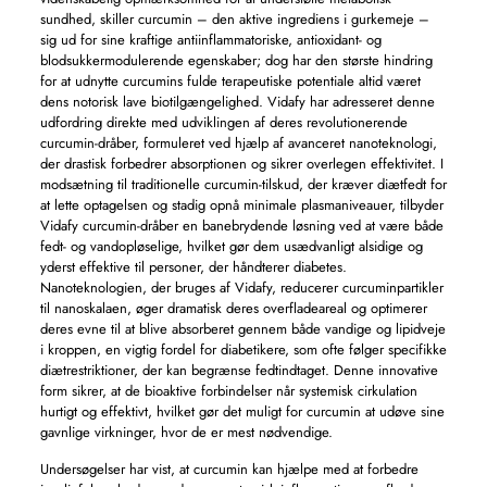
sundhed, skiller curcumin – den aktive ingrediens i gurkemeje –
sig ud for sine kraftige antiinflammatoriske, antioxidant- og
blodsukkermodulerende egenskaber; dog har den største hindring
for at udnytte curcumins fulde terapeutiske potentiale altid været
dens notorisk lave biotilgængelighed. Vidafy har adresseret denne
udfordring direkte med udviklingen af ​​deres revolutionerende
curcumin-dråber, formuleret ved hjælp af avanceret nanoteknologi,
der drastisk forbedrer absorptionen og sikrer overlegen effektivitet. I
modsætning til traditionelle curcumin-tilskud, der kræver diætfedt for
at lette optagelsen og stadig opnå minimale plasmaniveauer, tilbyder
Vidafy curcumin-dråber en banebrydende løsning ved at være både
fedt- og vandopløselige, hvilket gør dem usædvanligt alsidige og
yderst effektive til personer, der håndterer diabetes.
Nanoteknologien, der bruges af Vidafy, reducerer curcuminpartikler
til nanoskalaen, øger dramatisk deres overfladeareal og optimerer
deres evne til at blive absorberet gennem både vandige og lipidveje
i kroppen, en vigtig fordel for diabetikere, som ofte følger specifikke
diætrestriktioner, der kan begrænse fedtindtaget. Denne innovative
form sikrer, at de bioaktive forbindelser når systemisk cirkulation
hurtigt og effektivt, hvilket gør det muligt for curcumin at udøve sine
gavnlige virkninger, hvor de er mest nødvendige.
Undersøgelser har vist, at curcumin kan hjælpe med at forbedre