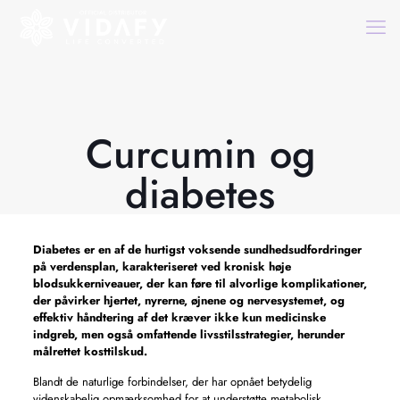
Curcumin og
diabetes
Diabetes er en af ​​de hurtigst voksende sundhedsudfordringer
på verdensplan, karakteriseret ved kronisk høje
blodsukkerniveauer, der kan føre til alvorlige komplikationer,
der påvirker hjertet, nyrerne, øjnene og nervesystemet, og
effektiv håndtering af det kræver ikke kun medicinske
indgreb, men også omfattende livsstilsstrategier, herunder
målrettet kosttilskud.
Blandt de naturlige forbindelser, der har opnået betydelig
videnskabelig opmærksomhed for at understøtte metabolisk