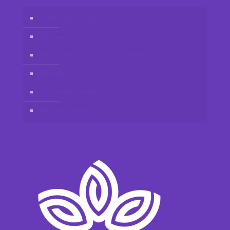
Vidafy online butik
Kundens konto
Bliv medlem af Vidafy som distributør
Kontakt os
Ansvarsfraskrivelse
Privatlivspolitik