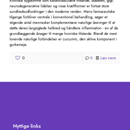
Kroniske sygdomme som kardiovaskulære tilstande, diabetes, gigt,
neurodegenerative lidelser og visse kræftformer er fortsat store
sundhedsudfordringer i den moderne verden. Mens farmaceutiske
tilgange forbliver centrale i konventionel behandling, søger et
stigende antal mennesker komplementære naturlige løsninger til at
støtte deres langsigtede helbred og håndtere inflammation - en af ​​de
grundlæggende årsager til mange kroniske tilstande. Blandt de mest
lovende naturlige forbindelser er curcumin, den aktive komponent i
gurkemeje.
0
0
Læs mere
Nyttige links