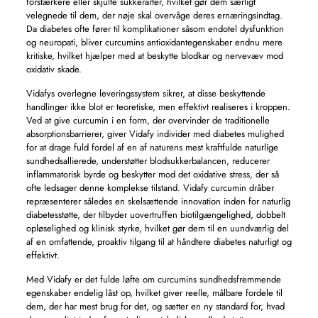
forstærkere eller skjulte sukkerarter, hvilket gør dem særligt
velegnede til dem, der nøje skal overvåge deres ernæringsindtag.
Da diabetes ofte fører til komplikationer såsom endotel dysfunktion
og neuropati, bliver curcumins antioxidantegenskaber endnu mere
kritiske, hvilket hjælper med at beskytte blodkar og nervevæv mod
oxidativ skade.
Vidafys overlegne leveringssystem sikrer, at disse beskyttende
handlinger ikke blot er teoretiske, men effektivt realiseres i kroppen.
Ved at give curcumin i en form, der overvinder de traditionelle
absorptionsbarrierer, giver Vidafy individer med diabetes mulighed
for at drage fuld fordel af en af ​​naturens mest kraftfulde naturlige
sundhedsallierede, understøtter blodsukkerbalancen, reducerer
inflammatorisk byrde og beskytter mod det oxidative stress, der så
ofte ledsager denne komplekse tilstand. Vidafy curcumin dråber
repræsenterer således en skelsættende innovation inden for naturlig
diabetesstøtte, der tilbyder uovertruffen biotilgængelighed, dobbelt
opløselighed og klinisk styrke, hvilket gør dem til en uundværlig del
af en omfattende, proaktiv tilgang til at håndtere diabetes naturligt og
effektivt.
Med Vidafy er det fulde løfte om curcumins sundhedsfremmende
egenskaber endelig låst op, hvilket giver reelle, målbare fordele til
dem, der har mest brug for det, og sætter en ny standard for, hvad