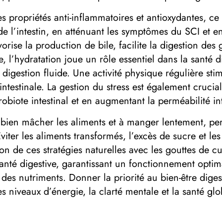
propriétés anti-inflammatoires et antioxydantes, ce q
de l’intestin, en atténuant les symptômes du SCI et 
rise la production de bile, facilite la digestion des 
l’hydratation joue un rôle essentiel dans la santé di
e digestion fluide. Une activité physique régulière sti
té intestinale. La gestion du stress est également cruc
obiote intestinal et en augmentant la perméabilité int
à bien mâcher les aliments et à manger lentement, pe
iter les aliments transformés, l’excès de sucre et les 
on de ces stratégies naturelles avec les gouttes de
nté digestive, garantissant un fonctionnement optimal
 des nutriments. Donner la priorité au bien-être dige
es niveaux d’énergie, la clarté mentale et la santé gl