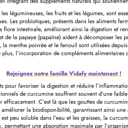
en intégrant des suppléments naturels qui soutiennent 
 les légumineuses, les fruits et les légumes, sont esse
ues. Les probiotiques, présents dans les aliments ferm
a flore intestinale, améliorant ainsi la digestion et r
t de la papaye (papaïne) aident à décomposer les pr
 la menthe poivrée et le fenouil sont utilisées depui
. De plus, l’incorporation de compléments alimentaires
Rejoignez notre famille Vidafy maintenant !
s pour favoriser la digestion et réduire l’inflammatio
onnels de curcumine souffrent souvent d’une faible bi
ser efficacement. C’est là que les gouttes de curcumi
méliorer la biodisponibilité, garantissant ainsi une 
est peu soluble dans l’eau et les graisses, la curc
ux, permettant une absorption maximale par l’organis