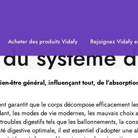
Acheter des produits Vidafy
Rejoignez Vidafy en
 du système di
en-être général, influençant tout, de l’absorptio
nt garantit que le corps décompose efficacement les 
nt, les modes de vie modernes, les mauvais choix alim
oubles digestifs tels que les ballonnements, la const
té digestive optimale, il est essentiel d’adopter une a