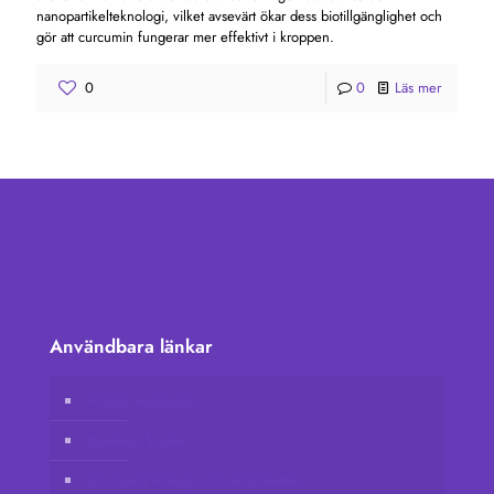
nanopartikelteknologi, vilket avsevärt ökar dess biotillgänglighet och
gör att curcumin fungerar mer effektivt i kroppen.
0
0
Läs mer
Användbara länkar
Vidafy webbutik
Kundens konto
Gå med i Vidafy som distributör