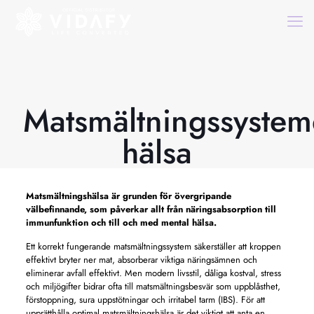
Matsmältningssystem
hälsa
Matsmältningshälsa är grunden för övergripande
välbefinnande, som påverkar allt från näringsabsorption till
immunfunktion och till och med mental hälsa.
Ett korrekt fungerande matsmältningssystem säkerställer att kroppen
effektivt bryter ner mat, absorberar viktiga näringsämnen och
eliminerar avfall effektivt. Men modern livsstil, dåliga kostval, stress
och miljögifter bidrar ofta till matsmältningsbesvär som uppblåsthet,
förstoppning, sura uppstötningar och irritabel tarm (IBS). För att
upprätthålla optimal matsmältningshälsa är det viktigt att anta en