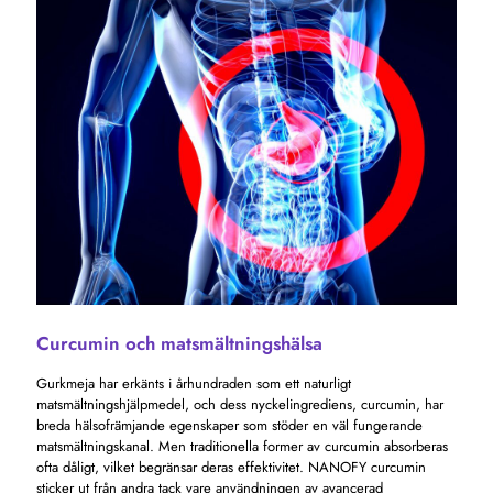
Curcumin och matsmältningshälsa
Gurkmeja har erkänts i århundraden som ett naturligt
matsmältningshjälpmedel, och dess nyckelingrediens, curcumin, har
breda hälsofrämjande egenskaper som stöder en väl fungerande
matsmältningskanal. Men traditionella former av curcumin absorberas
ofta dåligt, vilket begränsar deras effektivitet. NANOFY curcumin
sticker ut från andra tack vare användningen av avancerad