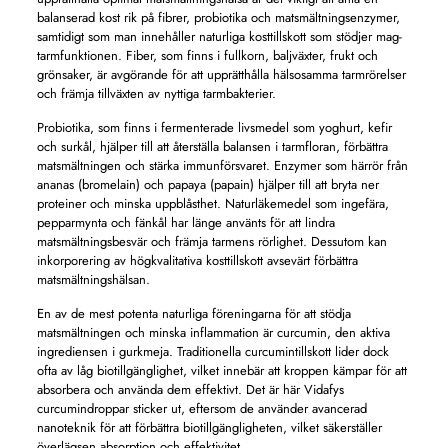
balanserad kost rik på fibrer, probiotika och matsmältningsenzymer,
samtidigt som man innehåller naturliga kosttillskott som stödjer mag-
tarmfunktionen. Fiber, som finns i fullkorn, baljväxter, frukt och
grönsaker, är avgörande för att upprätthålla hälsosamma tarmrörelser
och främja tillväxten av nyttiga tarmbakterier.
Probiotika, som finns i fermenterade livsmedel som yoghurt, kefir
och surkål, hjälper till att återställa balansen i tarmfloran, förbättra
matsmältningen och stärka immunförsvaret. Enzymer som härrör från
ananas (bromelain) och papaya (papain) hjälper till att bryta ner
proteiner och minska uppblåsthet. Naturläkemedel som ingefära,
pepparmynta och fänkål har länge använts för att lindra
matsmältningsbesvär och främja tarmens rörlighet. Dessutom kan
inkorporering av högkvalitativa kosttillskott avsevärt förbättra
matsmältningshälsan.
En av de mest potenta naturliga föreningarna för att stödja
matsmältningen och minska inflammation är curcumin, den aktiva
ingrediensen i gurkmeja. Traditionella curcumintillskott lider dock
ofta av låg biotillgänglighet, vilket innebär att kroppen kämpar för att
absorbera och använda dem effektivt. Det är här Vidafys
curcumindroppar sticker ut, eftersom de använder avancerad
nanoteknik för att förbättra biotillgängligheten, vilket säkerställer
överlägsen absorption och effektivitet.