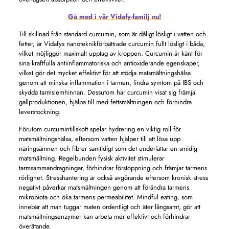
Gå med i vår Vidafy-familj nu!
Till skillnad från standard curcumin, som är dåligt lösligt i vatten och
fetter, är Vidafys nanoteknikförbättrade curcumin fullt lösligt i båda,
vilket möjliggör maximalt upptag av kroppen. Curcumin är känt för
sina kraftfulla antiinflammatoriska och antioxiderande egenskaper,
vilket gör det mycket effektivt för att stödja matsmältningshälsa
genom att minska inflammation i tarmen, lindra symtom på IBS och
skydda tarmslemhinnan. Dessutom har curcumin visat sig främja
gallproduktionen, hjälpa till med fettsmältningen och förhindra
leverstockning.
Förutom curcumintillskott spelar hydrering en viktig roll för
matsmältningshälsa, eftersom vatten hjälper till att lösa upp
näringsämnen och fibrer samtidigt som det underlättar en smidig
matsmältning. Regelbunden fysisk aktivitet stimulerar
tarmsammandragningar, förhindrar förstoppning och främjar tarmens
rörlighet. Stresshantering är också avgörande eftersom kronisk stress
negativt påverkar matsmältningen genom att förändra tarmens
mikrobiota och öka tarmens permeabilitet. Mindful eating, som
innebär att man tuggar maten ordentligt och äter långsamt, gör att
matsmältningsenzymer kan arbeta mer effektivt och förhindrar
överätande.