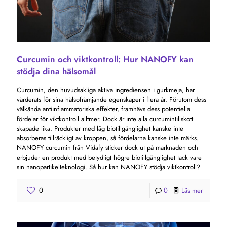
Curcumin och viktkontroll: Hur NANOFY kan
stödja dina hälsomål
Curcumin, den huvudsakliga aktiva ingrediensen i gurkmeja, har
värderats för sina hälsofrämjande egenskaper i flera år. Förutom dess
välkända antiinflammatoriska effekter, framhävs dess potentiella
fördelar för viktkontroll alltmer. Dock är inte alla curcumintillskott
skapade lika. Produkter med låg biotillgänglighet kanske inte
absorberas tillräckligt av kroppen, så fördelarna kanske inte märks.
NANOFY curcumin från Vidafy sticker dock ut på marknaden och
erbjuder en produkt med betydligt högre biotillgänglighet tack vare
sin nanopartikelteknologi. Så hur kan NANOFY stödja viktkontroll?
0
0
Läs mer