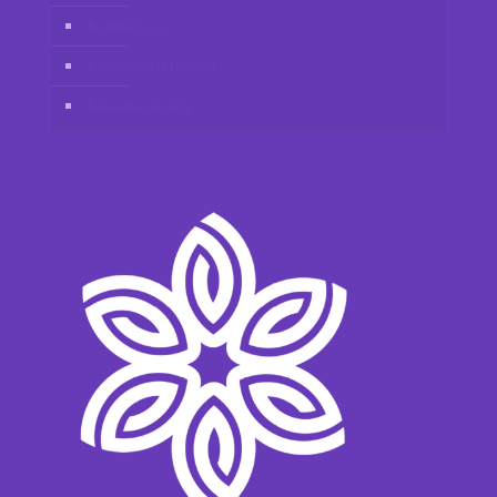
Kontakta oss
Ansvarsfriskrivning
Sekretesspolicy