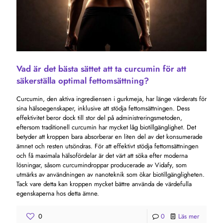
Vad är det bästa sättet att ta curcumin för att
säkerställa optimal fettomsättning?
Curcumin, den aktiva ingrediensen i gurkmeja, har länge värderats för
sina hälsoegenskaper, inklusive att stödja fettomsättningen. Dess
effektivitet beror dock till stor del på administreringsmetoden,
eftersom traditionell curcumin har mycket låg biotillgänglighet. Det
betyder att kroppen bara absorberar en liten del av det konsumerade
ämnet och resten utsöndras. För att effektivt stödja fettomsättningen
och få maximala hälsofördelar är det värt att söka efter moderna
lösningar, såsom curcumindroppar producerade av Vidafy, som
utmärks av användningen av nanoteknik som ökar biotillgängligheten.
Tack vare detta kan kroppen mycket bättre använda de värdefulla
egenskaperna hos detta ämne.
0
0
Läs mer