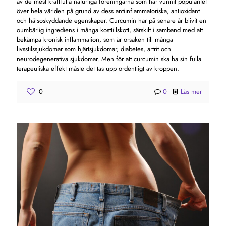
av de mest kraftfulla naturliga föreningarna som har vunnit popularitet
över hela världen på grund av dess antiinflammatoriska, antioxidant
och hälsoskyddande egenskaper. Curcumin har på senare år blivit en
oumbärlig ingrediens i många kosttillskott, särskilt i samband med att
bekämpa kronisk inflammation, som är orsaken till många
livsstilssjukdomar som hjärtsjukdomar, diabetes, artrit och
neurodegenerativa sjukdomar. Men för att curcumin ska ha sin fulla
terapeutiska effekt måste det tas upp ordentligt av kroppen.
0
0
Läs mer