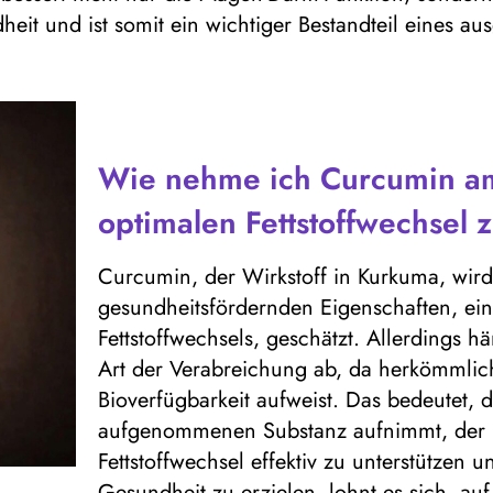
heit und ist somit ein wichtiger Bestandteil eines a
Wie nehme ich Curcumin am
optimalen Fettstoffwechsel 
Curcumin, der Wirkstoff in Kurkuma, wird
gesundheitsfördernden Eigenschaften, ein
Fettstoffwechsels, geschätzt. Allerdings 
Art der Verabreichung ab, da herkömmlic
Bioverfügbarkeit aufweist. Das bedeutet, d
aufgenommenen Substanz aufnimmt, der 
Fettstoffwechsel effektiv zu unterstützen
Gesundheit zu erzielen, lohnt es sich, a