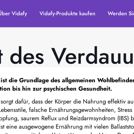
Über Vidafy
Vidafy-Produkte kaufen
Werden Sie
t des Verdauu
ist die Grundlage des allgemeinen Wohlbefinden
ion bis hin zur psychischen Gesundheit.
sorgt dafür, dass der Körper die Nahrung effektiv au
 Lebensstile, falsche Ernährungsgewohnheiten, Stres
opfung, saurem Reflux und Reizdarmsyndrom (IBS) b
ist eine ausgewogene Ernährung mit vielen Ballasts