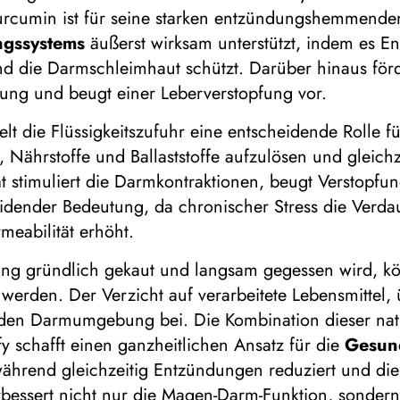
cumin ist für seine starken entzündungshemmenden 
ngssystems
äußerst wirksam unterstützt, indem es E
d die Darmschleimhaut schützt. Darüber hinaus för
auung und beugt einer Leberverstopfung vor.
 die Flüssigkeitszufuhr eine entscheidende Rolle f
, Nährstoffe und Ballaststoffe aufzulösen und gleich
ät stimuliert die Darmkontraktionen, beugt Verstopfun
idender Bedeutung, da chronischer Stress die Verdau
eabilität erhöht.
ng gründlich gekaut und langsam gegessen wird, kö
werden. Der Verzicht auf verarbeitete Lebensmittel
unden Darmumgebung bei. Die Kombination dieser nat
 schafft einen ganzheitlichen Ansatz für die
Gesun
 während gleichzeitig Entzündungen reduziert und d
bessert nicht nur die Magen-Darm-Funktion, sondern 