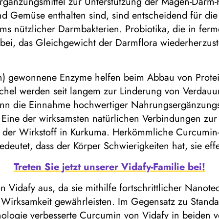
änzungsmittel zur Unterstützung der Magen-Darm-Funk
nd Gemüse enthalten sind, sind entscheidend für di
 nützlicher Darmbakterien. Probiotika, die in fermen
 bei, das Gleichgewicht der Darmflora wiederherzus
n) gewonnene Enzyme helfen beim Abbau von Protei
enchel werden seit langem zur Linderung von Verda
kann die Einnahme hochwertiger Nahrungsergänzungs
 Eine der wirksamsten natürlichen Verbindungen zur
 der Wirkstoff in Kurkuma. Herkömmliche Curcumin
bedeutet, dass der Körper Schwierigkeiten hat, sie e
Treten Sie jetzt unserer Vidafy-Familie bei!
 Vidafy aus, da sie mithilfe fortschrittlicher Nanot
Wirksamkeit gewährleisten. Im Gegensatz zu Standa
hnologie verbesserte Curcumin von Vidafy in beiden v