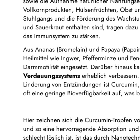
sowie die Aufnahme natürlicher Nahrungserg
Vollkornprodukten, Hülsenfrüchten, Obst u
Stuhlgangs und die Förderung des Wachstums
und Sauerkraut enthalten sind, tragen dazu
das Immunsystem zu stärken.
Aus Ananas (Bromelain) und Papaya (Papai
Heilmittel wie Ingwer, Pfefferminze und F
Darmmotilität eingesetzt. Darüber hinaus 
Verdauungssystems
erheblich verbessern.
Linderung von Entzündungen ist Curcumin,
oft eine geringe Bioverfügbarkeit auf, was 
Hier zeichnen sich die Curcumin-Tropfen von
und so eine hervorragende Absorption und 
schlecht löslich ist, ist das durch Nanotec