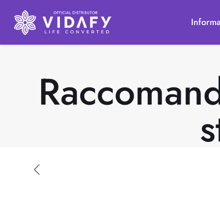
Informa
Raccomand
s