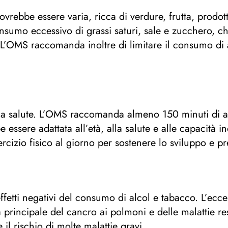
rebbe essere varia, ricca di verdure, frutta, prodotti 
onsumo eccessivo di grassi saturi, sale e zucchero, ch
. L’OMS raccomanda inoltre di limitare il consumo di 
r la salute. L’OMS raccomanda almeno 150 minuti di at
e essere adattata all’età, alla salute e alle capacità i
zio fisico al giorno per sostenere lo sviluppo e pre
fetti negativi del consumo di alcol e tabacco. L’ecces
a principale del cancro ai polmoni e delle malattie r
il rischio di molte malattie gravi.