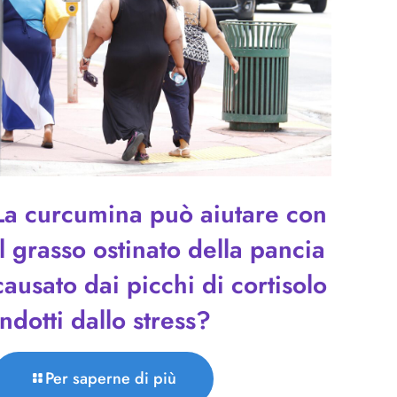
La curcumina può aiutare con
il grasso ostinato della pancia
causato dai picchi di cortisolo
indotti dallo stress?
Per saperne di più