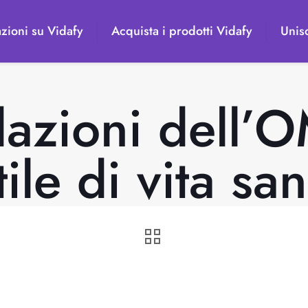
zioni su Vidafy
Acquista i prodotti Vidafy
Unisc
azioni dell’O
tile di vita sa