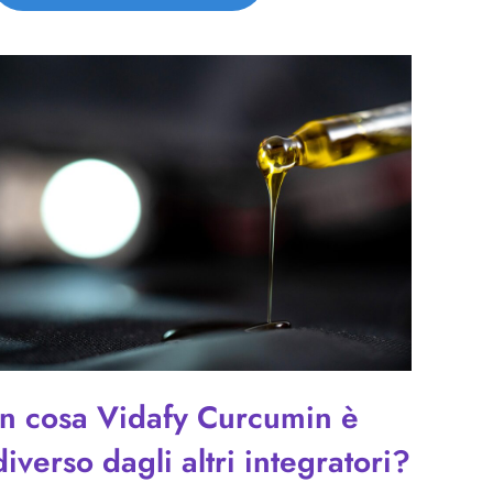
In cosa Vidafy Curcumin è
diverso dagli altri integratori?