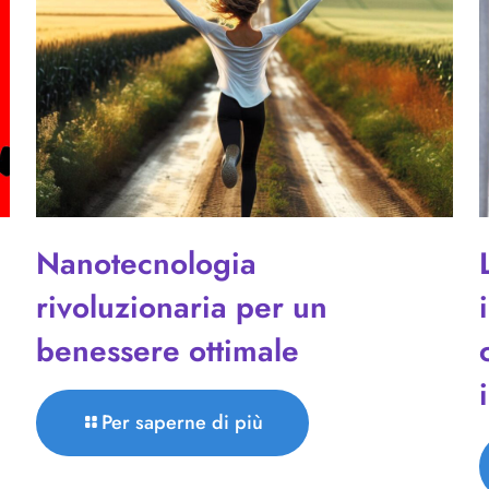
Nanotecnologia
rivoluzionaria per un
benessere ottimale
Per saperne di più