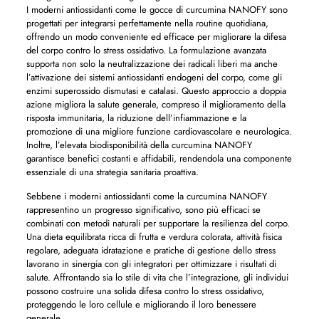
I moderni antiossidanti come le gocce di curcumina NANOFY sono
progettati per integrarsi perfettamente nella routine quotidiana,
offrendo un modo conveniente ed efficace per migliorare la difesa
del corpo contro lo stress ossidativo. La formulazione avanzata
supporta non solo la neutralizzazione dei radicali liberi ma anche
l’attivazione dei sistemi antiossidanti endogeni del corpo, come gli
enzimi superossido dismutasi e catalasi. Questo approccio a doppia
azione migliora la salute generale, compreso il miglioramento della
risposta immunitaria, la riduzione dell’infiammazione e la
promozione di una migliore funzione cardiovascolare e neurologica.
Inoltre, l’elevata biodisponibilità della curcumina NANOFY
garantisce benefici costanti e affidabili, rendendola una componente
essenziale di una strategia sanitaria proattiva.
Sebbene i moderni antiossidanti come la curcumina NANOFY
rappresentino un progresso significativo, sono più efficaci se
combinati con metodi naturali per supportare la resilienza del corpo.
Una dieta equilibrata ricca di frutta e verdura colorata, attività fisica
regolare, adeguata idratazione e pratiche di gestione dello stress
lavorano in sinergia con gli integratori per ottimizzare i risultati di
salute. Affrontando sia lo stile di vita che l’integrazione, gli individui
possono costruire una solida difesa contro lo stress ossidativo,
proteggendo le loro cellule e migliorando il loro benessere
generale.