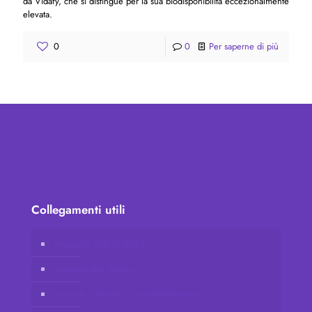
da Vidafy, che si distingue per la sua biodisponibilità eccezionalmente
elevata.
0
0
Per saperne di più
Collegamenti utili
Negozio online Vidafy
Account del cliente
Unisciti a Vidafy come distributore