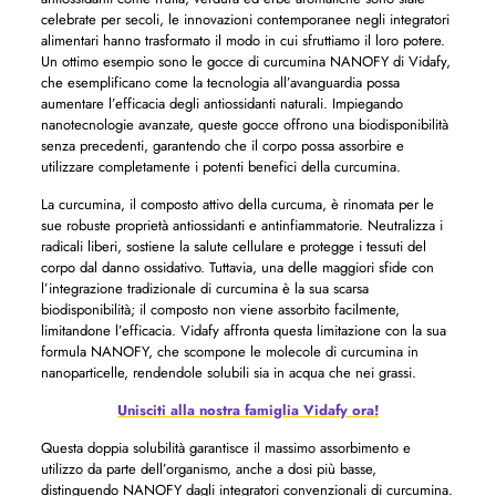
celebrate per secoli, le innovazioni contemporanee negli integratori
alimentari hanno trasformato il modo in cui sfruttiamo il loro potere.
Un ottimo esempio sono le gocce di curcumina NANOFY di Vidafy,
che esemplificano come la tecnologia all’avanguardia possa
aumentare l’efficacia degli antiossidanti naturali. Impiegando
nanotecnologie avanzate, queste gocce offrono una biodisponibilità
senza precedenti, garantendo che il corpo possa assorbire e
utilizzare completamente i potenti benefici della curcumina.
La curcumina, il composto attivo della curcuma, è rinomata per le
sue robuste proprietà antiossidanti e antinfiammatorie. Neutralizza i
radicali liberi, sostiene la salute cellulare e protegge i tessuti del
corpo dal danno ossidativo. Tuttavia, una delle maggiori sfide con
l’integrazione tradizionale di curcumina è la sua scarsa
biodisponibilità; il composto non viene assorbito facilmente,
limitandone l’efficacia. Vidafy affronta questa limitazione con la sua
formula NANOFY, che scompone le molecole di curcumina in
nanoparticelle, rendendole solubili sia in acqua che nei grassi.
Unisciti alla nostra famiglia Vidafy ora!
Questa doppia solubilità garantisce il massimo assorbimento e
utilizzo da parte dell’organismo, anche a dosi più basse,
distinguendo NANOFY dagli integratori convenzionali di curcumina.