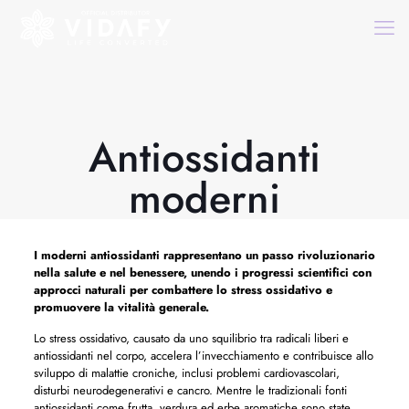
Antiossidanti
moderni
I moderni antiossidanti rappresentano un passo rivoluzionario
nella salute e nel benessere, unendo i progressi scientifici con
approcci naturali per combattere lo stress ossidativo e
promuovere la vitalità generale.
Lo stress ossidativo, causato da uno squilibrio tra radicali liberi e
antiossidanti nel corpo, accelera l’invecchiamento e contribuisce allo
sviluppo di malattie croniche, inclusi problemi cardiovascolari,
disturbi neurodegenerativi e cancro. Mentre le tradizionali fonti
antiossidanti come frutta, verdura ed erbe aromatiche sono state