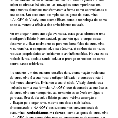
sejam celebradas há séculos, as inovações contemporâneas em
suplementos dietéticos transformaram a forma como aproveitamos o
seu poder. Um excelente exemplo são as gotas de curcumina
NANOFY da Vidafy, que exemplificam como a tecnologia de ponta
pode aumentar a eficácia dos antioxidantes naturais.
Ao empregar nanotecnologia avançada, estas gotas oferecem uma
biodisponibilidade incomparável, garantindo que o corpo possa
absorver e utilizar totalmente os potentes benefícios da curcumina.
A curcumina, o composto ativo da cúrcuma, é conhecida por suas
robustas propriedades antioxidantes e antiinflamatórias. Neutraliza os
radicais livres, apoia a saúde celular e protege os tecidos do corpo
contra danos oxidativos.
No entanto, um dos maiores desafios da suplementação tradicional
de curcumina é a sua fraca biodisponibilidade; o composto não é
facilmente absorvido, limitando a sua eficácia. Vidafy aborda esta
limitação com a sua fórmula NANOFY, que decompõe as moléculas
de curcumina em nanopartículas, tornando-as solúveis em água e
gorduras. Esta dupla solubilidade garante máxima absorção e
utilização pelo organismo, mesmo em doses mais baixas,
diferenciando o NANOFY dos suplementos convencionais de
curcumina.
Antioxidantes modernos,
como as gotas de curcumina
NANOFY, foram concebidos para se integrarem perfeitamente nas