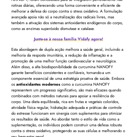
rotinas diárias, oferecendo uma forma conveniente e eficiente de
melhorar a defesa do corpo contra o stress oxidativo. A formulação
avançada apoia não só a neutralização dos radicais livres, mas
também a ativação dos sistemas antioxidantes endógenos do corpo,
como as enzimas superóxido dismutase e catalase.
Junte-se à nossa família Vidafy agora!
Esta abordagem de dupla acção melhora a saúde geral, incluindo a
melhoria da resposta imunitária, a redução da inflamação e a
promoção de uma melhor função cardiovascular e neurológica.
Além disso, a alta biodisponibilidade da curcumina NANOFY
garante benefícios consistentes e confiáveis, tornando-a um
componente essencial de uma estratégia proativa de saúde. Embora
os
antioxidantes modernos
como a curcumina NANOFY
representem um progresso significativo, são mais eficazes quando
combinados com métodos naturais para apoiar a resiliência do
corpo. Uma dieta equilibrada, rica em frutas e vegetais coloridos,
atividade física regular, hidratação adequada e práticas de controle
do estresse funcionam em sinergia com suplementos para otimizar
os resultados de saúde. Ao abordar tanto o estilo de vida como a
suplementação, os indivíduos podem construir uma defesa robusta
contra o stress oxidativo, protegendo as suas células e melhorando o
seu bem-estar geral.