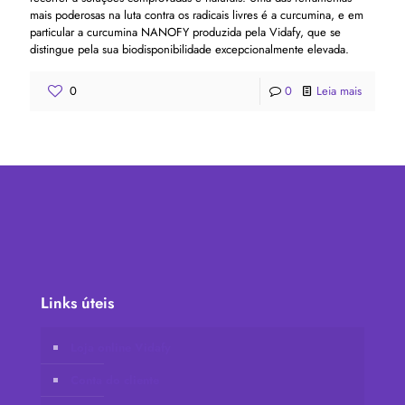
mais poderosas na luta contra os radicais livres é a curcumina, e em
particular a curcumina NANOFY produzida pela Vidafy, que se
distingue pela sua biodisponibilidade excepcionalmente elevada.
0
0
Leia mais
Links úteis
Loja online Vidafy
Conta do cliente