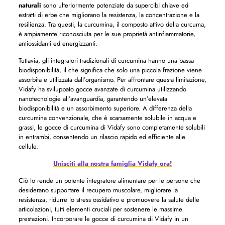
naturali
sono ulteriormente potenziate da supercibi chiave ed
estratti di erbe che migliorano la resistenza, la concentrazione e la
resilienza. Tra questi, la curcumina, il composto attivo della curcuma,
è ampiamente riconosciuta per le sue proprietà antinfiammatorie,
antiossidanti ed energizzanti.
Tuttavia, gli integratori tradizionali di curcumina hanno una bassa
biodisponibilità, il che significa che solo una piccola frazione viene
assorbita e utilizzata dall’organismo. Per affrontare questa limitazione,
Vidafy ha sviluppato gocce avanzate di curcumina utilizzando
nanotecnologie all’avanguardia, garantendo un’elevata
biodisponibilità e un assorbimento superiore. A differenza della
curcumina convenzionale, che è scarsamente solubile in acqua e
grassi, le gocce di curcumina di Vidafy sono completamente solubili
in entrambi, consentendo un rilascio rapido ed efficiente alle
cellule.
Unisciti alla nostra famiglia Vidafy ora!
Ciò lo rende un potente integratore alimentare per le persone che
desiderano supportare il recupero muscolare, migliorare la
resistenza, ridurre lo stress ossidativo e promuovere la salute delle
articolazioni, tutti elementi cruciali per sostenere le massime
prestazioni. Incorporare le gocce di curcumina di Vidafy in un