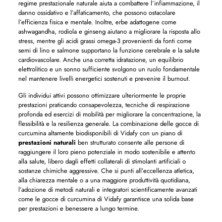
regime prestazionale naturale aiuta a combattere l’infiammazione, il
danno ossidativo e l’affaticamento, che possono ostacolare
l’efficienza fisica e mentale. Inoltre, erbe adattogene come
ashwagandha, rodiola e ginseng aiutano a migliorare la risposta allo
stress, mentre gli acidi grassi omega-3 provenienti da fonti come
semi di lino e salmone supportano la funzione cerebrale e la salute
cardiovascolare. Anche una corretta idratazione, un equilibrio
elettrolitico e un sonno sufficiente svolgono un ruolo fondamentale
nel mantenere livelli energetici sostenuti e prevenire il burnout.
Gli individui attivi possono ottimizzare ulteriormente le proprie
prestazioni praticando consapevolezza, tecniche di respirazione
profonda ed esercizi di mobilità per migliorare la concentrazione, la
flessibilità e la resilienza generale. La combinazione delle gocce di
curcumina altamente biodisponibili di Vidafy con un piano di
prestazioni naturali
ben strutturato consente alle persone di
raggiungere il loro pieno potenziale in modo sostenibile e attento
alla salute, libero dagli effetti collaterali di stimolanti artificiali o
sostanze chimiche aggressive. Che si punti all’eccellenza atletica,
alla chiarezza mentale o a una maggiore produttività quotidiana,
l’adozione di metodi naturali e integratori scientificamente avanzati
come le gocce di curcumina di Vidafy garantisce una solida base
per prestazioni e benessere a lungo termine.