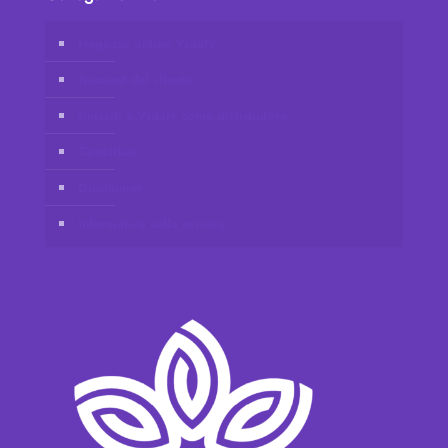
Negozio online Vidafy
Account del cliente
Unisciti a Vidafy come distributore
Contattaci
Disclaimer
Informativa sulla privacy