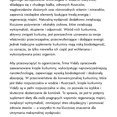
składająca się z chudego białka, zdrowych tłuszczów,
węglowodanów złożonych oraz różnorodnych witamin i minerałów,
zapewnia niezbędne elementy budujące trwałą energię i
regenerację mięśni. Naturalną wydajność dodatkowo zwiększają
kluczowe pożywienie i ekstrakty ziołowe, które zwiększają
wytrzymałość, skupienie i odporność. Wśród nich kurkumina,
aktywny związek kurkumy, jest powszechnie uznawana za swoje
właściwości przeciwzapalne, przeciwutleniające i dodające energii.
Jednak tradycyjne suplementy kurkuminy mają niską biodostępność,
co oznacza, że ​​tylko niewielka ich część jest wchłaniana i
wykorzystywana przez organizm.
Aby przezwyciężyć to ograniczenie, firma Vidafy opracowała
zaawansowane krople kurkuminy, wykorzystując najnowocześniejszą
nanotechnologię, zapewniając wysoką biodostępność i doskonałą
absorpcję. W przeciwieństwie do konwencjonalnej kurkuminy, która
jest słabo rozpuszczalna w wodzie i tłuszczach, krople kurkuminy
Vidafy są w pełni rozpuszczalne w obu, co pozwala na szybkie i
skuteczne dostarczanie do komórek. To sprawia, że ​​jest to potężny
suplement diety dla osób pragnących wspomóc regenerację mięśni,
zwiększyć wytrzymałość, zmniejszyć stres oksydacyjny i promować
zdrowie stawów – a wszystko to ma kluczowe znaczenie dla
utrzymania maksymalnej wydajności.