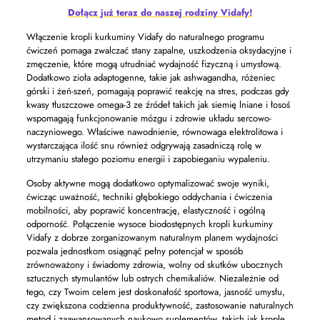
Dołącz już teraz do naszej rodziny Vidafy!
Włączenie kropli kurkuminy Vidafy do naturalnego programu
ćwiczeń pomaga zwalczać stany zapalne, uszkodzenia oksydacyjne i
zmęczenie, które mogą utrudniać wydajność fizyczną i umysłową.
Dodatkowo zioła adaptogenne, takie jak ashwagandha, różeniec
górski i żeń-szeń, pomagają poprawić reakcję na stres, podczas gdy
kwasy tłuszczowe omega-3 ze źródeł takich jak siemię lniane i łosoś
wspomagają funkcjonowanie mózgu i zdrowie układu sercowo-
naczyniowego. Właściwe nawodnienie, równowaga elektrolitowa i
wystarczająca ilość snu również odgrywają zasadniczą rolę w
utrzymaniu stałego poziomu energii i zapobieganiu wypaleniu.
Osoby aktywne mogą dodatkowo optymalizować swoje wyniki,
ćwicząc uważność, techniki głębokiego oddychania i ćwiczenia
mobilności, aby poprawić koncentrację, elastyczność i ogólną
odporność. Połączenie wysoce biodostępnych kropli kurkuminy
Vidafy z dobrze zorganizowanym naturalnym planem wydajności
pozwala jednostkom osiągnąć pełny potencjał w sposób
zrównoważony i świadomy zdrowia, wolny od skutków ubocznych
sztucznych stymulantów lub ostrych chemikaliów. Niezależnie od
tego, czy Twoim celem jest doskonałość sportowa, jasność umysłu,
czy zwiększona codzienna produktywność, zastosowanie naturalnych
metod i zaawansowanych naukowo suplementów, takich jak krople