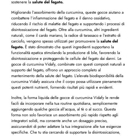
sostenere la
salute del fegato.
Migliorando l’assorbimento della curcumina, queste gocce aiutano a
combattere l’infiammazione del fegato e il danno ossidativo,
riducendo il rischio di malattie del fegato e supportando i processi di
disintossicazione del fegato. Oltre alla curcumina, altri ingredienti
naturali, come il cardo mariano, la radice di tarassaco e l’estratto di
carciofo, vengono spesso utilizzati per promuovere la
salute del
fegato.
È stato dimostrato che questi ingredienti supportano la
funzionalità epatica stimolando la produzione di bile, favorendo la
disintossicazione e proteggendo le cellule del fegato dai danni. Le
gocce di curcumina Vidafy, combinate con questi composti naturali a
supporto del fegato, offrono un approccio completo al
mantenimento della salute del fegato. L’elevata biodisponibilità della
curcumina Vidafy assicura che il corpo possa utilizzare pienamente
questi potenti nutrienti, fornendo risultati più rapidi e evidenti.
Inoltre, la forma liquida delle gocce di curcumina Vidafy le rende
facili da incorporare nella tua routine quotidiana, semplicemente
aggiungendo qualche goccia all’acqua, al tè o al succo. Questa
forma non solo favorisce un assorbimento più rapido rispetto agli
integratori solidi, ma consente anche un dosaggio preciso,
assicurandoti di poter adattare la tua integrazione alle tue esigenze
specifiche. Che tu stia cercando di supportare la disintossicazione,