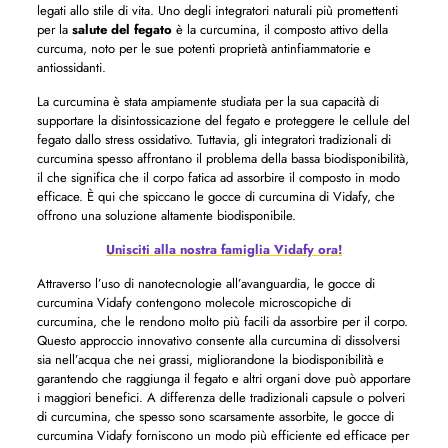
legati allo stile di vita. Uno degli integratori naturali più promettenti
per la
salute del fegato
è la curcumina, il composto attivo della
curcuma, noto per le sue potenti proprietà antinfiammatorie e
antiossidanti.
La curcumina è stata ampiamente studiata per la sua capacità di
supportare la disintossicazione del fegato e proteggere le cellule del
fegato dallo stress ossidativo. Tuttavia, gli integratori tradizionali di
curcumina spesso affrontano il problema della bassa biodisponibilità,
il che significa che il corpo fatica ad assorbire il composto in modo
efficace. È qui che spiccano le gocce di curcumina di Vidafy, che
offrono una soluzione altamente biodisponibile.
Unisciti alla nostra famiglia Vidafy ora!
Attraverso l’uso di nanotecnologie all’avanguardia, le gocce di
curcumina Vidafy contengono molecole microscopiche di
curcumina, che le rendono molto più facili da assorbire per il corpo.
Questo approccio innovativo consente alla curcumina di dissolversi
sia nell’acqua che nei grassi, migliorandone la biodisponibilità e
garantendo che raggiunga il fegato e altri organi dove può apportare
i maggiori benefici. A differenza delle tradizionali capsule o polveri
di curcumina, che spesso sono scarsamente assorbite, le gocce di
curcumina Vidafy forniscono un modo più efficiente ed efficace per