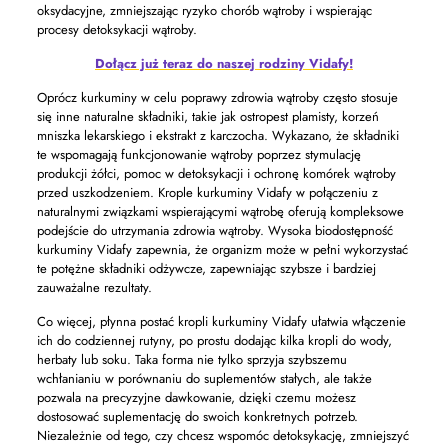
oksydacyjne, zmniejszając ryzyko chorób wątroby i wspierając
procesy detoksykacji wątroby.
Dołącz już teraz do naszej rodziny Vidafy!
Oprócz kurkuminy w celu poprawy zdrowia wątroby często stosuje
się inne naturalne składniki, takie jak ostropest plamisty, korzeń
mniszka lekarskiego i ekstrakt z karczocha. Wykazano, że składniki
te wspomagają funkcjonowanie wątroby poprzez stymulację
produkcji żółci, pomoc w detoksykacji i ochronę komórek wątroby
przed uszkodzeniem. Krople kurkuminy Vidafy w połączeniu z
naturalnymi związkami wspierającymi wątrobę oferują kompleksowe
podejście do utrzymania zdrowia wątroby. Wysoka biodostępność
kurkuminy Vidafy zapewnia, że ​​organizm może w pełni wykorzystać
te potężne składniki odżywcze, zapewniając szybsze i bardziej
zauważalne rezultaty.
Co więcej, płynna postać kropli kurkuminy Vidafy ułatwia włączenie
ich do codziennej rutyny, po prostu dodając kilka kropli do wody,
herbaty lub soku. Taka forma nie tylko sprzyja szybszemu
wchłanianiu w porównaniu do suplementów stałych, ale także
pozwala na precyzyjne dawkowanie, dzięki czemu możesz
dostosować suplementację do swoich konkretnych potrzeb.
Niezależnie od tego, czy chcesz wspomóc detoksykację, zmniejszyć