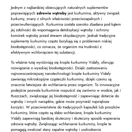
Jednym z najbardziej obiecujących naturalnych suplementów
poprawiających
zdrowie wątroby
jest kurkumina, aktywny związek
kurkumy, znany z silnych właściwości przeciwzapalnych i
przeciwutleniających. Kurkumina została szeroko zbadana pod kątem
jej zdolności do wspomagania detoksykacji wątroby i ochrony
komórek wątroby przed stresem oksydacyjnym. Jednak tradycyjne
suplementy kurkuminy często borykają się z problemem niskiej
biodostępności, co oznacza, że ​​organizm ma trudności z
efektywnym wchłonięciem tej substancji.
To właśnie tutaj wyróżniają się krople kurkuminy Vidafy, oferując
rozwiązanie o wysokiej biodostępności. Dzięki zastosowaniu
najnowocześniejszej nanotechnologii krople kurkuminy Vidafy
zawierają mikroskopijne cząsteczki kurkuminy, dzięki czemu są
znacznie łatwiejsze do wchłaniania przez organizm. To innowacyjne
podejście pozwala kurkuminie rozpuścić się zarówno w wodzie, jak i
tłuszczach, zwiększając jej biodostępność i zapewniając dotarcie do
wątroby i innych narządów, gdzie może przynieść największe
korzyści. W przeciwieństwie do tradycyjnych kapsułek lub proszków
kurkuminy, które często są słabo wchłaniane, krople kurkuminy
Vidafy zapewniają bardziej skuteczny i skuteczny sposób wspierania
zdrowia wątroby. Zwiększając wchłanianie kurkuminy, krople te
pomagają zwalczać stany zapalne wątroby i uszkodzenia