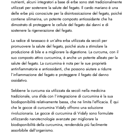
nutrienti, alcuni integratori a base di erbe sono stati tradizionalmente
utilizzati per sostenere la salute del fegato. Il cardo mariano è una
delle erbe più conosciute per la disintossicazione del fegato, poiché
contiene silimarina, un potente composto antiossidante che ha
dimostrato di proteggere le cellule del fegato dai danni e di
sostenere la rigenerazione del fegato.
La radice di tarassaco è un’altra erba utilizzata da secoli per
promuovere la salute del fegato, poiché aiuta a stimolare la
produzione di bile e a migliorare la digestione. La curcuma, con il
suo composto attivo curcumina, è anche un potente alleato per la
salute del fegato. La curcumina è nota per le sue proprietà
antinfiammatorie e antiossidanti, che possono aiutare a ridurre
l’infiammazione del fegato e proteggere il fegato dal danno
ossidativo.
Sebbene la curcuma sia utilizzata da secoli nella medicina
tradizionale, una sfida con l’integrazione di curcumina è la sua
biodisponibilità relativamente bassa, che ne limita l’efficacia. È qui
che le gocce di curcumina Vidafy offrono una soluzione
rivoluzionaria. Le gocce di curcumina di Vidafy sono formulate
utilizzando nanotecnologie avanzate per migliorare la
biodisponibilità della curcumina, rendendola più facilmente
assorbibile dall’organismo.