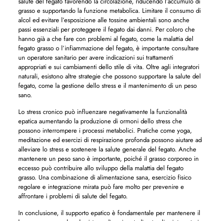
salute del fegato favorendo la circolazione, riducendo l’accumulo di
grasso e supportando la funzione metabolica. Limitare il consumo di
alcol ed evitare l’esposizione alle tossine ambientali sono anche
passi essenziali per proteggere il fegato dai danni. Per coloro che
hanno già a che fare con problemi al fegato, come la malattia del
fegato grasso o l’infiammazione del fegato, è importante consultare
un operatore sanitario per avere indicazioni sui trattamenti
appropriati e sui cambiamenti dello stile di vita. Oltre agli integratori
naturali, esistono altre strategie che possono supportare la salute del
fegato, come la gestione dello stress e il mantenimento di un peso
sano.
Lo stress cronico può influenzare negativamente la funzionalità
epatica aumentando la produzione di ormoni dello stress che
possono interrompere i processi metabolici. Pratiche come yoga,
meditazione ed esercizi di respirazione profonda possono aiutare ad
alleviare lo stress e sostenere la salute generale del fegato. Anche
mantenere un peso sano è importante, poiché il grasso corporeo in
eccesso può contribuire allo sviluppo della malattia del fegato
grasso. Una combinazione di alimentazione sana, esercizio fisico
regolare e integrazione mirata può fare molto per prevenire e
affrontare i problemi di salute del fegato.
In conclusione, il supporto epatico è fondamentale per mantenere il