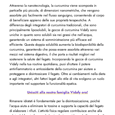
Attraverso la nanotecnologia, la curcumina viene scomposta in
particelle più piccole, di dimensioni nanometriche, che vengono
assorbite più facilmente nel flusso sanguigno, consentendo al corpo
di beneficiare appieno delle sue proprietà terapeutiche. A
differenza degli integratori di curcumina tradizionali, che sono
principalmente liposolubili, le gocce di curcumina Vidafy sono
uniche in quanto sono solubili sia nei grassi che nell’acqua,
garantendo un sistema di somministrazione più efficace ed
efficiente. Questa doppia solubilità aumenta la biodisponibilità della
curcumina, garantendo che possa essere assorbita attraverso vari
mezzi nel sistema digestivo, il che porta a risultati migliori nel
sostenere la salute del fegato. Incorporando le gocce di curcumina
Vidafy nella tua routine quotidiana, puoi sfruttare il potere
antinfiammatorio e antiossidante della curcumina per aiutare a
proteggere e disintossicare il fegato. Oltre ai cambiamenti nella dieta
e agli integratori, altri fattori legati allo stile di vita svolgono un ruolo
importante nel supportare la funzionalità epatica.
Unisciti alla nostra famiglia Vidafy ora!
Rimanere idratati è fondamentale per la disintossicazione, poiché
l’acqua aiuta a eliminare le tossine e supporta la capacità del fegato
di elaborare i rifiuti. L’attività fisica regolare contribuisce anche alla