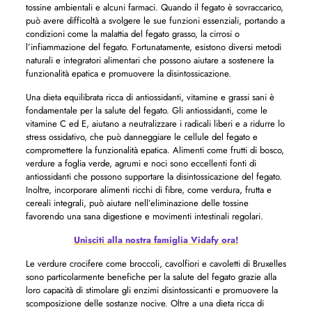
tossine ambientali e alcuni farmaci. Quando il fegato è sovraccarico,
può avere difficoltà a svolgere le sue funzioni essenziali, portando a
condizioni come la malattia del fegato grasso, la cirrosi o
l’infiammazione del fegato. Fortunatamente, esistono diversi metodi
naturali e integratori alimentari che possono aiutare a sostenere la
funzionalità epatica e promuovere la disintossicazione.
Una dieta equilibrata ricca di antiossidanti, vitamine e grassi sani è
fondamentale per la salute del fegato. Gli antiossidanti, come le
vitamine C ed E, aiutano a neutralizzare i radicali liberi e a ridurre lo
stress ossidativo, che può danneggiare le cellule del fegato e
compromettere la funzionalità epatica. Alimenti come frutti di bosco,
verdure a foglia verde, agrumi e noci sono eccellenti fonti di
antiossidanti che possono supportare la disintossicazione del fegato.
Inoltre, incorporare alimenti ricchi di fibre, come verdura, frutta e
cereali integrali, può aiutare nell’eliminazione delle tossine
favorendo una sana digestione e movimenti intestinali regolari.
Unisciti alla nostra famiglia Vidafy ora!
Le verdure crocifere come broccoli, cavolfiori e cavoletti di Bruxelles
sono particolarmente benefiche per la salute del fegato grazie alla
loro capacità di stimolare gli enzimi disintossicanti e promuovere la
scomposizione delle sostanze nocive. Oltre a una dieta ricca di