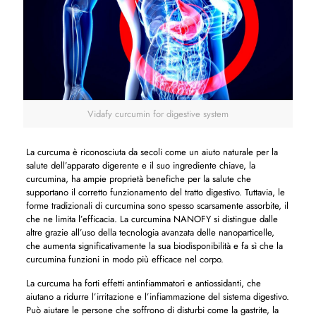
Vidafy curcumin for digestive system
La curcuma è riconosciuta da secoli come un aiuto naturale per la
salute dell’apparato digerente e il suo ingrediente chiave, la
curcumina, ha ampie proprietà benefiche per la salute che
supportano il corretto funzionamento del tratto digestivo. Tuttavia, le
forme tradizionali di curcumina sono spesso scarsamente assorbite, il
che ne limita l’efficacia. La curcumina NANOFY si distingue dalle
altre grazie all’uso della tecnologia avanzata delle nanoparticelle,
che aumenta significativamente la sua biodisponibilità e fa sì che la
curcumina funzioni in modo più efficace nel corpo.
La curcuma ha forti effetti antinfiammatori e antiossidanti, che
aiutano a ridurre l’irritazione e l’infiammazione del sistema digestivo.
Può aiutare le persone che soffrono di disturbi come la gastrite, la