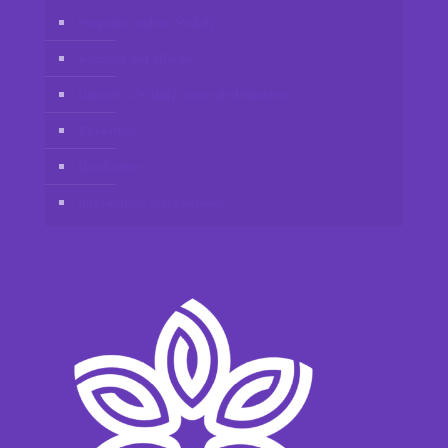
Negozio online Vidafy
Account del cliente
Unisciti a Vidafy come distributore
Contattaci
Disclaimer
Informativa sulla privacy