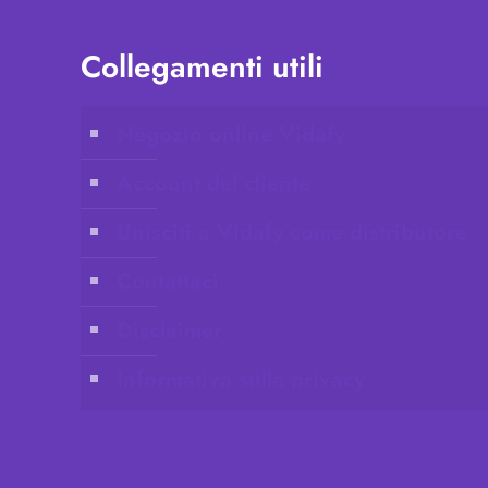
Collegamenti utili
Negozio online Vidafy
Account del cliente
Unisciti a Vidafy come distributore
Contattaci
Disclaimer
Informativa sulla privacy