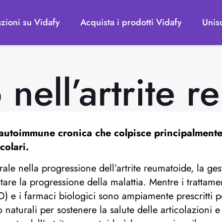
zioni su Vidafy
Acquista i prodotti Vidafy
Unisc
nell’artrite 
 autoimmune cronica che colpisce principalmente 
colari.
ale nella progressione dell’artrite reumatoide, la ge
ntare la progressione della malattia. Mentre i trattam
) e i farmaci biologici sono ampiamente prescritti per
aturali per sostenere la salute delle articolazioni e