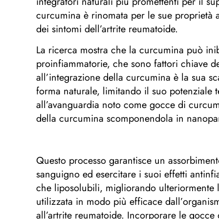
integratori naturali più promettenti per il 
curcumina è rinomata per le sue proprietà a
dei sintomi dell’artrite reumatoide.
La ricerca mostra che la curcumina può inib
proinfiammatorie, che sono fattori chiave del
all’integrazione della curcumina è la sua sc
forma naturale, limitando il suo potenziale
all’avanguardia noto come gocce di curcumi
della curcumina scomponendola in nanopart
Questo processo garantisce un assorbimento
sanguigno ed esercitare i suoi effetti antin
che liposolubili, migliorando ulteriormente
utilizzata in modo più efficace dall’organismo
all’artrite reumatoide. Incorporare le gocce 