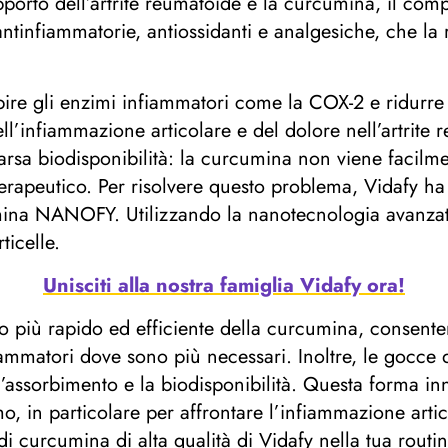
supporto dell’artrite reumatoide è la curcumina, il co
ntinfiammatorie, antiossidanti e analgesiche, che la
ire gli enzimi infiammatori come la COX-2 e ridurre
l’infiammazione articolare e del dolore nell’artrite r
arsa biodisponibilità: la curcumina non viene facilm
 terapeutico. Per risolvere questo problema, Vidafy h
na NANOFY. Utilizzando la nanotecnologia avanzata,
icelle.
Unisciti alla nostra famiglia Vidafy ora!
 più rapido ed efficiente della curcumina, consente
fiammatori dove sono più necessari. Inoltre, le gocce 
 l’assorbimento e la biodisponibilità. Questa forma i
, in particolare per affrontare l’infiammazione articol
di curcumina di alta qualità di Vidafy nella tua rout