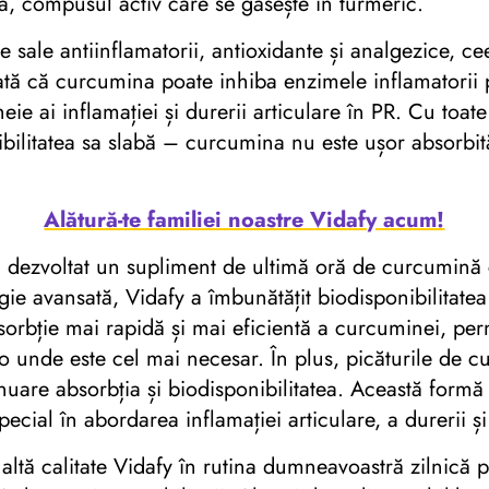
na, compusul activ care se găsește în turmeric.
 sale antiinflamatorii, antioxidante și analgezice, c
ată că curcumina poate inhiba enzimele inflamatori
heie ai inflamației și durerii articulare în PR. Cu toa
bilitatea sa slabă – curcumina nu este ușor absorbit
Alătură-te familiei noastre Vidafy acum!
a dezvoltat un supliment de ultimă oră de curcumină
 avansată, Vidafy a îmbunătățit biodisponibilitate
orbție mai rapidă și mai eficientă a curcuminei, per
colo unde este cel mai necesar. În plus, picăturile de 
inuare absorbția și biodisponibilitatea. Această formă
pecial în abordarea inflamației articulare, a durerii și
ltă calitate Vidafy în rutina dumneavoastră zilnică p