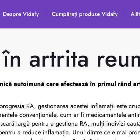
Despre Vidafy
Cumpărați produse Vidafy
Alăt
 în artrita re
nică autoimună care afectează în primul rând art
progresia RA, gestionarea acestei inflamații este cru
atamentele convenționale, cum ar fi medicamentele an
scară largă pentru a gestiona RA, mulți indivizi ca
și pentru a reduce inflamația. Unul dintre cele mai pr