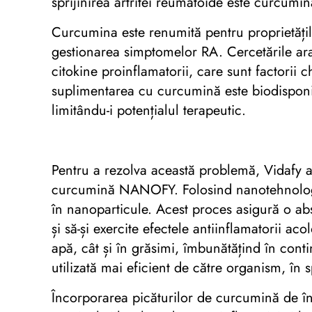
sprijinirea artritei reumatoide este curcumi
Curcumina este renumită pentru proprietățile
gestionarea simptomelor RA. Cercetările ar
citokine proinflamatorii, care sunt factorii c
suplimentarea cu curcumină este biodisponi
limitându-i potențialul terapeutic.
Pentru a rezolva această problemă, Vidafy 
curcumină NANOFY. Folosind nanotehnologie
în nanoparticule. Acest proces asigură o abs
și să-și exercite efectele antiinflamatorii a
apă, cât și în grăsimi, îmbunătățind în cont
utilizată mai eficient de către organism, în s
Încorporarea picăturilor de curcumină de îna