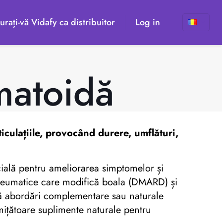
urați-vă Vidafy ca distribuitor
Log in
umatoidă
iculațiile, provocând durere, umflături,
cială pentru ameliorarea simptomelor și
tireumatice care modifică boala (DMARD) și
ută abordări complementare sau naturale
omițătoare suplimente naturale pentru