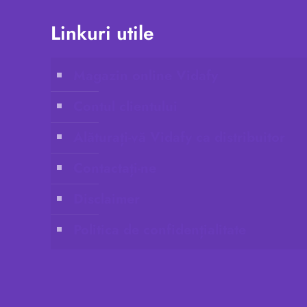
Linkuri utile
Magazin online Vidafy
Contul clientului
Alăturați-vă Vidafy ca distribuitor
Contactați-ne
Disclaimer
Politica de confidențialitate