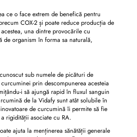
eea ce o face extrem de benefică pentru
i precum COX-2 și poate reduce producția de
te acestea, una dintre provocările cu
ă de organism în forma sa naturală,
 cunoscut sub numele de picături de
a curcuminei prin descompunerea acesteia
mițându-i să ajungă rapid în fluxul sanguin
curcumină de la Vidafy sunt atât solubile în
 inovatoare de curcumină îi permite să fie
 a rigidității asociate cu RA.
oate ajuta la menținerea sănătății generale