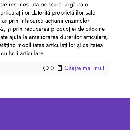
 este recunoscută pe scară largă ca o
ticulațiilor datorită proprietăților sale
ular prin inhibarea acțiunii enzimelor
2, și prin reducerea producției de citokine
te ajuta la ameliorarea durerilor articulare,
tățind mobilitatea articulațiilor și calitatea
cu boli articulare.
0
Citeşte mai mult