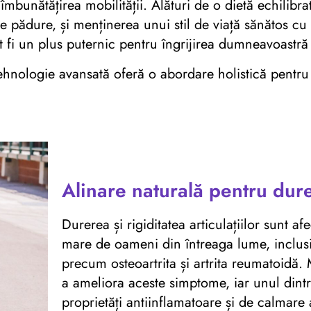
la îmbunătățirea mobilității. Alături de o dietă echili
e pădure, și menținerea unui stil de viață sănătos cu a
t fi un plus puternic pentru îngrijirea dumneavoastră
hnologie avansată oferă o abordare holistică pentru g
Alinare naturală pentru dureri
Durerea și rigiditatea articulațiilor sunt 
mare de oameni din întreaga lume, inclusi
precum osteoartrita și artrita reumatoidă
a ameliora aceste simptome, iar unul dintr
proprietăți antiinflamatoare și de calmar