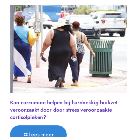
Kan curcumine helpen bij hardnekkig buikvet
veroorzaakt door door stress veroorzaakte
cortisolpieken?
Lees meer