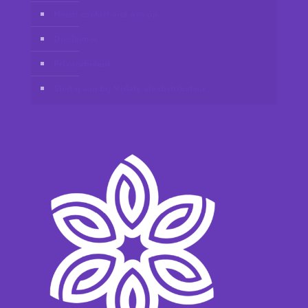
Neem contact met ons op
Disclaimer
Privacybeleid
Sluit u aan bij Vidafy als distributeur