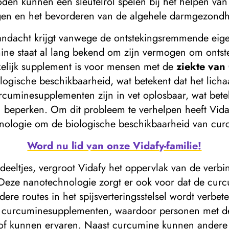
en kunnen een sleutelrol spelen bij het helpen van 
gen en het bevorderen van de algehele darmgezondh
aandacht krijgt vanwege de ontstekingsremmende eige
ne staat al lang bekend om zijn vermogen om ontste
kelijk supplement is voor mensen met de
ziekte van
ologische beschikbaarheid, wat betekent dat het licha
urcuminesupplementen zijn in vet oplosbaar, wat bet
an beperken. Om dit probleem te verhelpen heeft Vid
ologie om de biologische beschikbaarheid van curc
Word nu lid van onze Vidafy-familie!
deeltjes, vergroot Vidafy het oppervlak van de verbi
Deze nanotechnologie zorgt er ook voor dat de curcu
re routes in het spijsverteringsstelsel wordt verbe
ard curcuminesupplementen, waardoor personen met 
tof kunnen ervaren. Naast curcumine kunnen andere