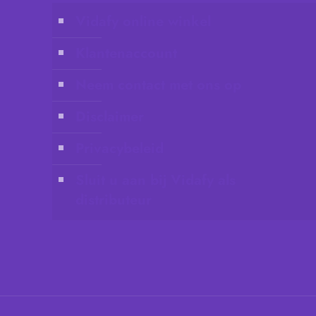
Vidafy online winkel
Klantenaccount
Neem contact met ons op
Disclaimer
Privacybeleid
Sluit u aan bij Vidafy als
distributeur