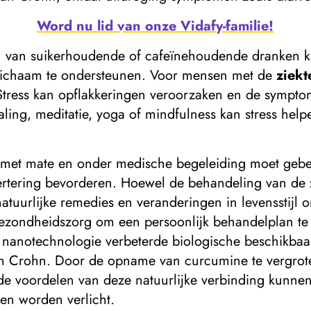
Word nu lid van onze Vidafy-familie!
n van suikerhoudende of cafeïnehoudende dranken kan
lichaam te ondersteunen. Voor mensen met de
ziekt
. Stress kan opflakkeringen veroorzaken en de sympt
ling, meditatie, yoga of mindfulness kan stress he
 met mate en onder medische begeleiding moet gebe
svertering bevorderen. Hoewel de behandeling van de
tuurlijke remedies en veranderingen in levensstijl 
zondheidszorg om een ​​persoonlijk behandelplan t
nanotechnologie verbeterde biologische beschikbaar
van Crohn. Door de opname van curcumine te vergrot
de voordelen van deze natuurlijke verbinding kunnen
n worden verlicht.