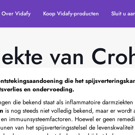
Over Vidafy
Koop Vidafy-producten
Sluit u aa
iekte van Cro
ntstekingsaandoening die het spijsverteringskan
tsverlies en ondervoeding.
gen die bekend staat als inflammatoire darmziekten (
hn
is nog steeds niet volledig bekend, maar er word
 en immuunsysteemfactoren. Hoewel er geen remedie 
nen van het spijsverteringsstelsel de levenskwaliteit