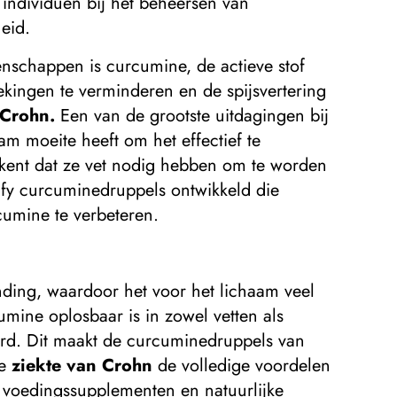
individuen bij het beheersen van
eid.
nschappen is curcumine, de actieve stof
kingen te verminderen en de spijsvertering
 Crohn.
Een van de grootste uitdagingen bij
am moeite heeft om het effectief te
ekent dat ze vet nodig hebben om te worden
afy curcuminedruppels ontwikkeld die
umine te verbeteren.
nding, waardoor het voor het lichaam veel
mine oplosbaar is in zowel vetten als
terd. Dit maakt de curcuminedruppels van
de
ziekte van Crohn
de volledige voordelen
 voedingssupplementen en natuurlijke