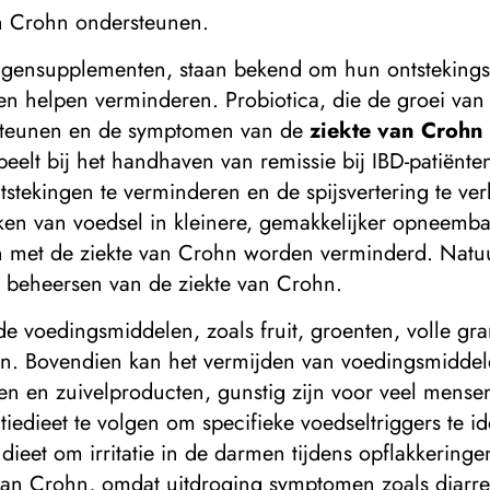
n Crohn ondersteunen.
algensupplementen, staan ​​bekend om hun ontstekin
n helpen verminderen. Probiotica, die de groei van
rsteunen en de symptomen van de
ziekte van Crohn
eelt bij het handhaven van remissie bij IBD-patiënt
tstekingen te verminderen en de spijsvertering te v
reken van voedsel in kleinere, gemakkelijker opneem
 met de ziekte van Crohn worden verminderd. Natuu
et beheersen van de ziekte van Crohn.
nde voedingsmiddelen, zoals fruit, groenten, volle g
. Bovendien kan het vermijden van voedingsmiddele
en en zuivelproducten, gunstig zijn voor veel mens
edieet te volgen om specifieke voedseltriggers te id
 dieet om irritatie in de darmen tijdens opflakkering
 van Crohn, omdat uitdroging symptomen zoals diarr