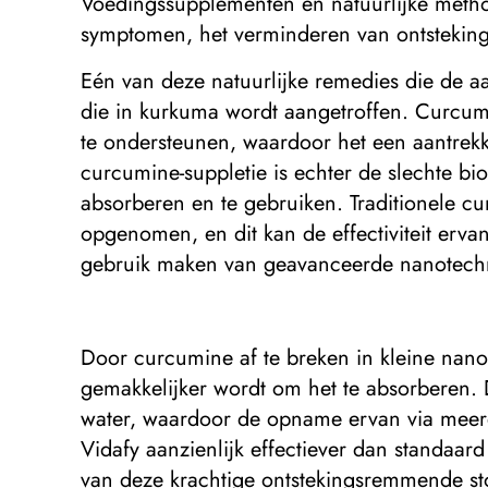
Voedingssupplementen en natuurlijke method
symptomen, het verminderen van ontstekin
Eén van deze natuurlijke remedies die de 
die in kurkuma wordt aangetroffen. Curcumi
te ondersteunen, waardoor het een aantrek
curcumine-suppletie is echter de slechte bi
absorberen en te gebruiken. Traditionele c
opgenomen, en dit kan de effectiviteit erv
gebruik maken van geavanceerde nanotechn
Door curcumine af te breken in kleine nano
gemakkelijker wordt om het te absorberen. 
water, waardoor de opname ervan via meerde
Vidafy aanzienlijk effectiever dan standa
van deze krachtige ontstekingsremmende s