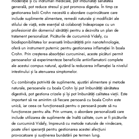
moderație și cu îndrumări medicale, pot îmbunătăți sănătatea
generală, pot reduce stresul și pot promova digestia. În timp ce
gestionarea bolii Crohn necesită o abordare cuprinzătoare care
include suplimente alimentare, remedii naturale și modificări ale
stilului de viață, este esențial să colaborați îndeaproape cu un
profesionist din domeniul sănătății pentru a dezvolta un plan de
tratament personalizat. Picăturile de curcumină Vidafy, cu
biodisponibilitatea lor avansată îmbunătățită prin nanotehnologie,
oferă un instrument puternic pentru gestionarea inflamației în boala
Crohn. Prin creșterea absorbției curcuminei, aceste picături permit
persoanelor să experimenteze beneficiile antiinflamatorii complete
ale acestui compus natural, ajutând la reducerea inflamației la nivelul
intestinului și la atenuarea simptomelor.
Cu combinația potrivită de suplimente, ajustări alimentare și metode
naturale, persoanele cu boala Crohn își pot îmbunătăți sănătatea
digestivă, pot gestiona crizele și își pot îmbunătăți calitatea vieții. Este
important să ne amintim că fiecare persoană cu boala Crohn este
unică, iar ceea ce funcționează pentru o persoană poate să nu
funcționeze pentru alta. Prin urmare, o abordare personalizată care
include utilizarea de suplimente de înaltă calitate, cum ar fi picăturile
de curcumină Vidafy, împreună cu metode naturale de vindecare,
poate oferi speranță pentru gestionarea acestei afecțiuni
provocatoare și susținerea bunăstării pe termen lung.