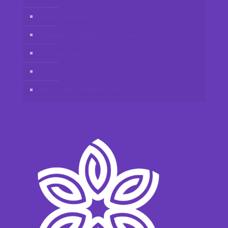
Contul clientului
Alăturați-vă Vidafy ca distribuitor
Contactați-ne
Disclaimer
Politica de confidențialitate