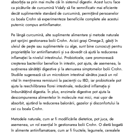
absorbția sa prin mai multe căi în sistemul digestiv. Acest lucru face
ca picăturile de curcumină Vidafy să fie semnificativ mai eficiente
decât suplimentele standard de curcumină, permițând persoanelor
cu boala Crohn să experimenteze beneficiile complete ale acestui
puternic compus antiinflamator.
Pe lângă curcumină, alte suplimente alimentare și metode naturale
pot sprijini gestionarea bolii Crohn. Acizii grași Omega-3, găsiți în
uleiul de pește sau suplimentele cu alge, sunt bine cunoscuți pentru
proprietățile lor antiinflamatorii și s-a dovedit că ajută la reducerea
inflamației la nivelul intestinului. Probioticele, care promovează
creșterea bacteriilor benefice în intestin, pot ajuta, de asemenea, la
susținerea sănătății digestive și la atenuarea simptomelor bolii Crohn.
Studiile sugerează că un microbiom intestinal sănătos joacă un rol
vital în menținerea remisiunii la pacienții cu IBD, iar probioticele pot
ajuta la reechilibrarea florei intestinale, reducând inflamația și
îmbunătățind digestia. În plus, enzimele digestive pot ajuta la
descompunerea alimentelor în molecule mai mici, mai ușor de
absorbit, ajutând la reducerea balonării, gazelor și disconfortului la
cei cu boala Crohn.
Metodele naturale, cum ar fi modificările dietetice, pot juca, de
asemenea, un rol esențial în gestionarea bolii Crohn. O dietă bogată
în alimente antiinflamatoare, cum ar fi fructele, legumele, cerealele