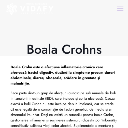
Boala Crohns
Boala Crohn este o afecțiune inflamatorie cronică care
afectează tractul digestiv, ducând la simptome precum dureri
abdominale, diaree, oboseală, scădere în greutate și
malnutriție.
Face parte dintr-un grup de afecțiuni cunoscute sub numele de boli
inflamatorii intestinale (IBD), care include și colita ulceroasă. Cauza
exactă a bolii Crohn nu este încă pe deplin înțeleasă, dar se crede
că este legată de o combinație de factori genetici, de mediu și ai
sistemului imunitar. Deși nu există un remediu pentru boala Crohn,
gestionarea inflamației și susținerea sistemului digestiv pot îmbunătăți
semnificativ calitatea vieții celor afectați. Suplimentele alimentare și