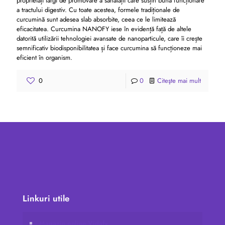
proprietăți largi de promovare a sănătății care susțin buna funcționare
a tractului digestiv. Cu toate acestea, formele tradiționale de
curcumină sunt adesea slab absorbite, ceea ce le limitează
eficacitatea. Curcumina NANOFY iese în evidență față de altele
datorită utilizării tehnologiei avansate de nanoparticule, care îi crește
semnificativ biodisponibilitatea și face curcumina să funcționeze mai
eficient în organism.
0
0
Citeşte mai mult
Linkuri utile
Magazin online Vidafy