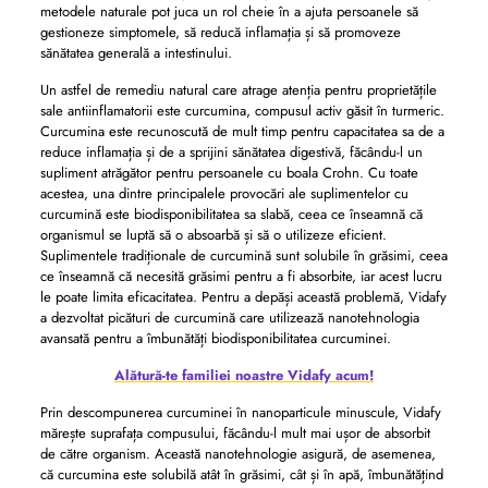
metodele naturale pot juca un rol cheie în a ajuta persoanele să
gestioneze simptomele, să reducă inflamația și să promoveze
sănătatea generală a intestinului.
Un astfel de remediu natural care atrage atenția pentru proprietățile
sale antiinflamatorii este curcumina, compusul activ găsit în turmeric.
Curcumina este recunoscută de mult timp pentru capacitatea sa de a
reduce inflamația și de a sprijini sănătatea digestivă, făcându-l un
supliment atrăgător pentru persoanele cu boala Crohn. Cu toate
acestea, una dintre principalele provocări ale suplimentelor cu
curcumină este biodisponibilitatea sa slabă, ceea ce înseamnă că
organismul se luptă să o absoarbă și să o utilizeze eficient.
Suplimentele tradiționale de curcumină sunt solubile în grăsimi, ceea
ce înseamnă că necesită grăsimi pentru a fi absorbite, iar acest lucru
le poate limita eficacitatea. Pentru a depăși această problemă, Vidafy
a dezvoltat picături de curcumină care utilizează nanotehnologia
avansată pentru a îmbunătăți biodisponibilitatea curcuminei.
Alătură-te familiei noastre Vidafy acum!
Prin descompunerea curcuminei în nanoparticule minuscule, Vidafy
mărește suprafața compusului, făcându-l mult mai ușor de absorbit
de către organism. Această nanotehnologie asigură, de asemenea,
că curcumina este solubilă atât în ​​grăsimi, cât și în apă, îmbunătățind