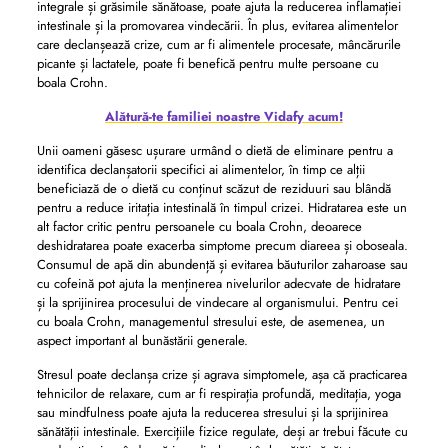
integrale și grăsimile sănătoase, poate ajuta la reducerea inflamației
intestinale și la promovarea vindecării. În plus, evitarea alimentelor
care declanșează crize, cum ar fi alimentele procesate, mâncărurile
picante și lactatele, poate fi benefică pentru multe persoane cu
boala Crohn.
Alătură-te familiei noastre Vidafy acum!
Unii oameni găsesc ușurare urmând o dietă de eliminare pentru a
identifica declanșatorii specifici ai alimentelor, în timp ce alții
beneficiază de o dietă cu conținut scăzut de reziduuri sau blândă
pentru a reduce iritația intestinală în timpul crizei. Hidratarea este un
alt factor critic pentru persoanele cu boala Crohn, deoarece
deshidratarea poate exacerba simptome precum diareea și oboseala.
Consumul de apă din abundență și evitarea băuturilor zaharoase sau
cu cofeină pot ajuta la menținerea nivelurilor adecvate de hidratare
și la sprijinirea procesului de vindecare al organismului. Pentru cei
cu boala Crohn, managementul stresului este, de asemenea, un
aspect important al bunăstării generale.
Stresul poate declanșa crize și agrava simptomele, așa că practicarea
tehnicilor de relaxare, cum ar fi respirația profundă, meditația, yoga
sau mindfulness poate ajuta la reducerea stresului și la sprijinirea
sănătății intestinale. Exercițiile fizice regulate, deși ar trebui făcute cu