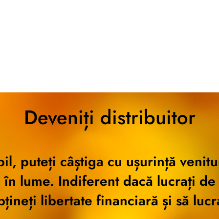
Deveniți distribuitor
bil, puteți câștiga cu ușurință venit
n lume. Indiferent dacă lucrați de 
ineți libertate financiară și să lucra