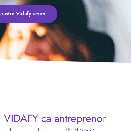
 noastre Vidafy acum
a VIDAFY ca antreprenor