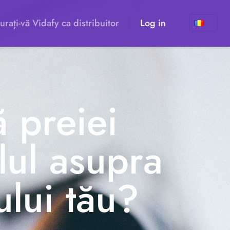
urați-vă Vidafy ca distribuitor
Log in
ă preiei
lul asupra
ului tău?