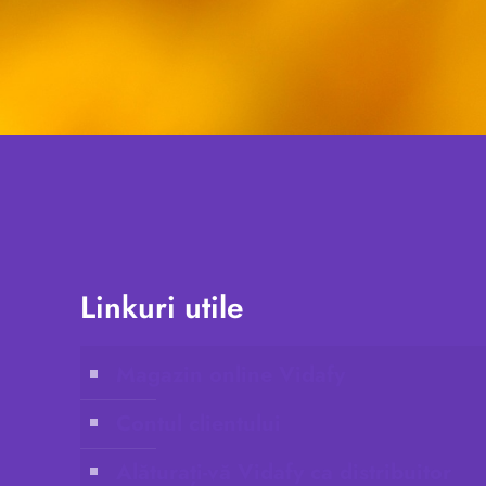
Linkuri utile
Magazin online Vidafy
Contul clientului
Alăturați-vă Vidafy ca distribuitor