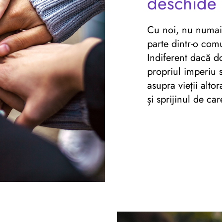
deschide 
Cu noi, nu numai c
parte dintr-o comu
Indiferent dacă dor
propriul imperiu s
asupra vieții alt
și sprijinul de ca