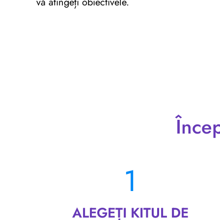
vă atingeți obiectivele.
Încep
1
ALEGEȚI KITUL DE