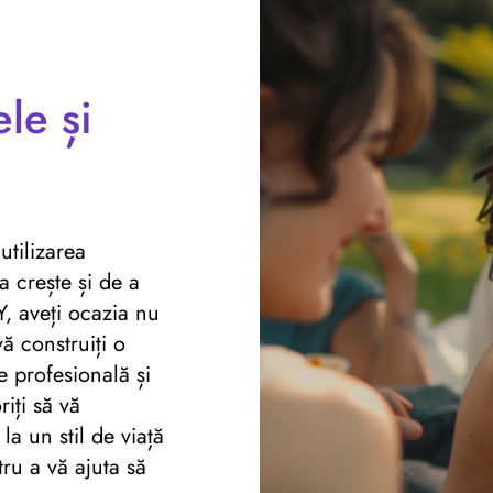
ele și
tilizarea
 crește și de a
Y, aveți ocazia nu
vă construiți o
e profesională și
iți să vă
 la un stil de viață
ru a vă ajuta să