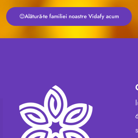
Alătură-te familiei noastre Vidafy acum