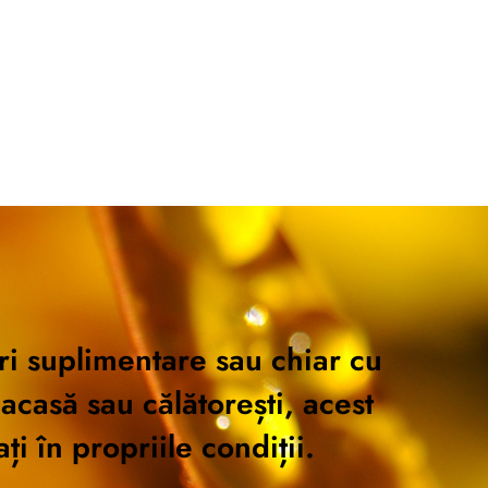
uri suplimentare sau chiar cu
acasă sau călătorești, acest
ți în propriile condiții.