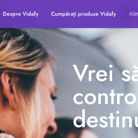
Despre Vidafy
Cumpărați produse Vidafy
Alăt
Vrei s
contro
destin