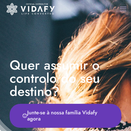
Quer assumir o
controlo do seu
destino?
Junte-se à nossa família Vidafy
agora