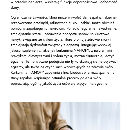
w przeciwutleniacze, wspierają funkcje odpornościowe i odporność
skóry.
Ograniczanie żywności, która może wywołać stan zapalny, takiej jak
przetworzone przekąski, rafinowane cukry i nabiał, może również
pomóc w zapobieganiu nawrotom. Ponadto regularne nawadnianie,
zmniejszanie stresu i nadawanie priorytetu senowi to kluczowe
nawyki związane ze stylem życia, które promują zdrowie skóry i
zmniejszają dyskomfort związany z egzemą. Integrując wysokiej
jakości suplementy, takie jak kurkumina NANOFY, z naturalnymi
praktykami dietetycznymi i stylem życia, można skuteczniej leczyć
egzemę. Te holistyczne podejścia nie tylko skupiają się na objawach
egzemy, ale także na czynnikach wpływających na zdrowie skóry.
Kurkumina NANOFY zapewnia silne, biodostępne rozwiązanie na
stany zapalne, wspierając naturalne procesy gojenia skóry i
poprawiając ogólną jakość życia osób cierpiących na egzemę.