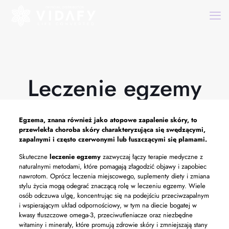
Leczenie egzemy
Egzema, znana również jako atopowe zapalenie skóry, to
przewlekła choroba skóry charakteryzująca się swędzącymi,
zapalnymi i często czerwonymi lub łuszczącymi się plamami.
Skuteczne
leczenie egzemy
zazwyczaj łączy terapie medyczne z
naturalnymi metodami, które pomagają złagodzić objawy i zapobiec
nawrotom. Oprócz leczenia miejscowego, suplementy diety i zmiana
stylu życia mogą odegrać znaczącą rolę w leczeniu egzemy. Wiele
osób odczuwa ulgę, koncentrując się na podejściu przeciwzapalnym
i wspierającym układ odpornościowy, w tym na diecie bogatej w
kwasy tłuszczowe omega-3, przeciwutleniacze oraz niezbędne
witaminy i minerały, które promują zdrowie skóry i zmniejszają stany