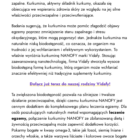
zapalne. Kurkumina, aktywny składnik kurkumy, okazała się
obiecująca we wspieraniu zdrowia skóry ze względu na jej silne
właściwości przeciwzapalne i przeciwutleniające.
Badania sugerują, że kurkumina może pomóc złagodzić objawy
egzemy poprzez zmniejszenie stanu zapalnego i stresu
oksydacyjnego, które mogą pogorszyć stan. Jednakże kurkumina ma
naturalnie niską biodostępność, co oznacza, że ​​organizm ma
trudności z jej wchłanianiem i efektywnym wykorzystaniem. To
właśnie wyróżnia kurkuminę NANOFY marki Vidafy. Stosując
zaawansowaną nanotechnologię, firma Vidafy stworzyła wysoce
biodostępną formę kurkuminy, którą organizm może wchłaniać
znacznie efektywniej niż tradycyjne suplementy kurkuminy.
Dołącz już teraz do naszej rodziny Vidafy!
Ta zwiększona biodostępność pozwala na silniejsze i trwalsze
działanie przeciwzapalne, dzięki czemu kurkumina NANOFY jest
cennym dodatkiem do kompleksowego planu leczenia egzemy. Dla
osób poszukujących naturalnych metod wspomagających
leczenie
egzemy,
połączenie kurkuminy NANOFY ze zbilansowaną dietą i
żywnością przeciwzapalną może zapewnić dodatkowe korzyści.
Pokarmy bogate w kwasy omega-3, takie jak łosoś, siemię lniane i
orzechy włoskie, a także warzywa liściaste i kolorowe owoce bogate