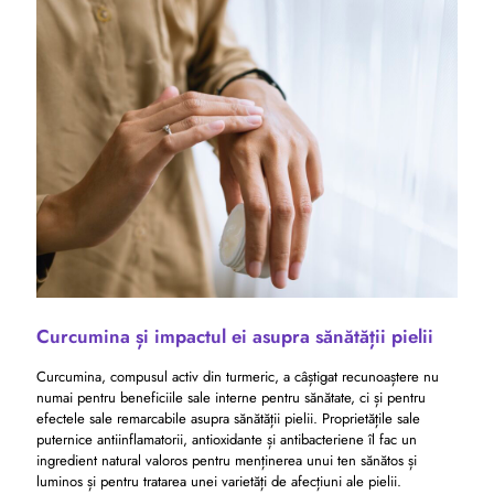
Curcumina și impactul ei asupra sănătății pielii
Curcumina, compusul activ din turmeric, a câștigat recunoaștere nu
numai pentru beneficiile sale interne pentru sănătate, ci și pentru
efectele sale remarcabile asupra sănătății pielii. Proprietățile sale
puternice antiinflamatorii, antioxidante și antibacteriene îl fac un
ingredient natural valoros pentru menținerea unui ten sănătos și
luminos și pentru tratarea unei varietăți de afecțiuni ale pielii.