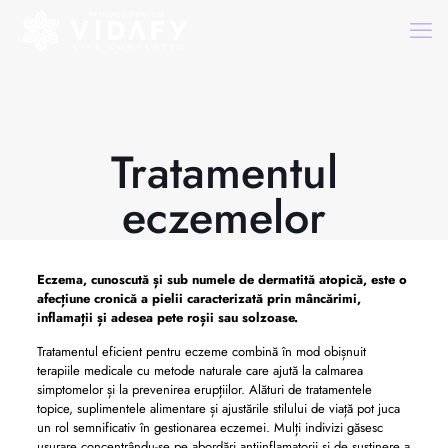
Tratamentul
eczemelor
Eczema, cunoscută și sub numele de dermatită atopică, este o
afecțiune cronică a pielii caracterizată prin mâncărimi,
inflamații și adesea pete roșii sau solzoase.
Tratamentul eficient pentru eczeme combină în mod obișnuit
terapiile medicale cu metode naturale care ajută la calmarea
simptomelor și la prevenirea erupțiilor. Alături de tratamentele
topice, suplimentele alimentare și ajustările stilului de viață pot juca
un rol semnificativ în gestionarea eczemei. Mulți indivizi găsesc
ușurare concentrându-se pe abordări antiinflamatorii și de susținere a