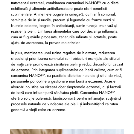
tratamentul eczemei, combinarea curcuminei NANOFY cu o dietă
echilibrată și alimente antiinflamatoare poate oferi beneficii
suplimentare. Alimentele bogate în omega-3, cum ar fi somonul,
semințele de in și nucile, precum și legumele cu frunze verzi și
fructele colorate, bogate în antioxidanți, susțin funcția imunitară și
rezistența pielii. Limitarea alimentelor care pot declanșa inflamația,
cum ar fi gustările procesate, zaharurile rafinate și lactatele, poate
ajuta, de asemenea, la prevenirea crizelor.
În plus, menținerea unei rutine regulate de hidratare, reducerea
stresului și prioritizarea somnului sunt obiceiuri esențiale ale stilului
de viață care promovează sănătatea pielii și reduc disconfortul cauzat
de eczeme. Prin integrarea suplimentelor de înaltă calitate, cum ar fi
curcumina NANOFY, cu practicile dietetice naturale și stilul de viață,
persoanele pot obține o gestionare mai bună a eczemei. Aceste
abordări holistice nu vizează doar simptomele eczemei, ci și factorii
de bază care influențează sănătatea pielii. Curcumina NANOFY
oferă o soluție puternică, biodisponibilă pentru inflamație, susținând
procesele naturale de vindecare ale pielii și îmbunătățind calitatea
generală a vieții celor cu eczeme.