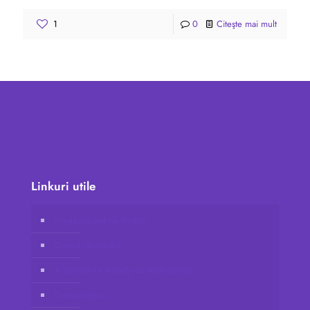
1
0
Citeşte mai mult
Linkuri utile
Magazin online Vidafy
Contul clientului
Alăturați-vă Vidafy ca distribuitor
Contactați-ne