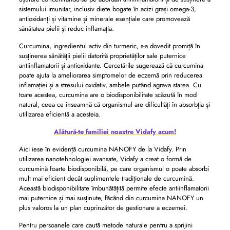
sistemului imunitar, inclusiv diete bogate în acizi grași omega-3,
antioxidanți și vitamine și minerale esențiale care promovează
sănătatea pielii și reduc inflamația.
Curcumina, ingredientul activ din turmeric, s-a dovedit promiță în
susținerea sănătății pielii datorită proprietăților sale puternice
antiinflamatorii și antioxidante. Cercetările sugerează că curcumina
poate ajuta la ameliorarea simptomelor de eczemă prin reducerea
inflamației și a stresului oxidativ, ambele putând agrava starea. Cu
toate acestea, curcumina are o biodisponibilitate scăzută în mod
natural, ceea ce înseamnă că organismul are dificultăți în absorbția și
utilizarea eficientă a acesteia.
Alătură-te familiei noastre Vidafy acum!
Aici iese în evidență curcumina NANOFY de la Vidafy. Prin
utilizarea nanotehnologiei avansate, Vidafy a creat o formă de
curcumină foarte biodisponibilă, pe care organismul o poate absorbi
mult mai eficient decât suplimentele tradiționale de curcumină.
Această biodisponibilitate îmbunătățită permite efecte antiinflamatorii
mai puternice și mai susținute, făcând din curcumina NANOFY un
plus valoros la un plan cuprinzător de gestionare a eczemei.
Pentru persoanele care caută metode naturale pentru a sprijini