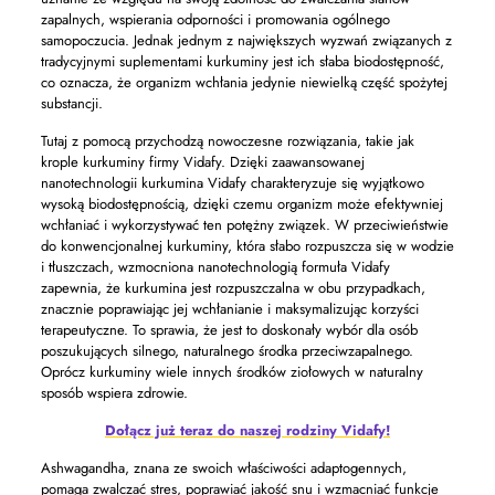
zapalnych, wspierania odporności i promowania ogólnego
samopoczucia. Jednak jednym z największych wyzwań związanych z
tradycyjnymi suplementami kurkuminy jest ich słaba biodostępność,
co oznacza, że ​​organizm wchłania jedynie niewielką część spożytej
substancji.
Tutaj z pomocą przychodzą nowoczesne rozwiązania, takie jak
krople kurkuminy firmy Vidafy. Dzięki zaawansowanej
nanotechnologii kurkumina Vidafy charakteryzuje się wyjątkowo
wysoką biodostępnością, dzięki czemu organizm może efektywniej
wchłaniać i wykorzystywać ten potężny związek. W przeciwieństwie
do konwencjonalnej kurkuminy, która słabo rozpuszcza się w wodzie
i tłuszczach, wzmocniona nanotechnologią formuła Vidafy
zapewnia, że ​​kurkumina jest rozpuszczalna w obu przypadkach,
znacznie poprawiając jej wchłanianie i maksymalizując korzyści
terapeutyczne. To sprawia, że ​​jest to doskonały wybór dla osób
poszukujących silnego, naturalnego środka przeciwzapalnego.
Oprócz kurkuminy wiele innych środków ziołowych w naturalny
sposób wspiera zdrowie.
Dołącz już teraz do naszej rodziny Vidafy!
Ashwagandha, znana ze swoich właściwości adaptogennych,
pomaga zwalczać stres, poprawiać jakość snu i wzmacniać funkcje