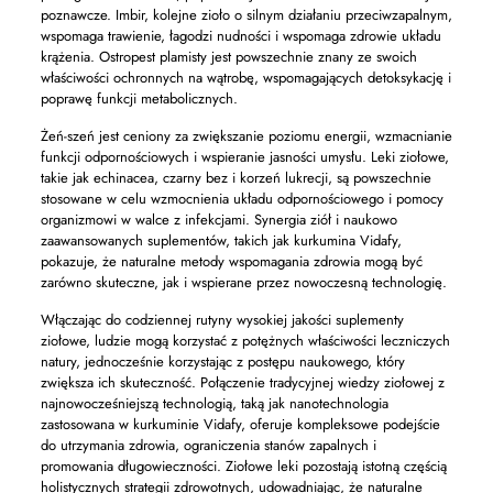
poznawcze. Imbir, kolejne zioło o silnym działaniu przeciwzapalnym,
wspomaga trawienie, łagodzi nudności i wspomaga zdrowie układu
krążenia. Ostropest plamisty jest powszechnie znany ze swoich
właściwości ochronnych na wątrobę, wspomagających detoksykację i
poprawę funkcji metabolicznych.
Żeń-szeń jest ceniony za zwiększanie poziomu energii, wzmacnianie
funkcji odpornościowych i wspieranie jasności umysłu. Leki ziołowe,
takie jak echinacea, czarny bez i korzeń lukrecji, są powszechnie
stosowane w celu wzmocnienia układu odpornościowego i pomocy
organizmowi w walce z infekcjami. Synergia ziół i naukowo
zaawansowanych suplementów, takich jak kurkumina Vidafy,
pokazuje, że naturalne metody wspomagania zdrowia mogą być
zarówno skuteczne, jak i wspierane przez nowoczesną technologię.
Włączając do codziennej rutyny wysokiej jakości suplementy
ziołowe, ludzie mogą korzystać z potężnych właściwości leczniczych
natury, jednocześnie korzystając z postępu naukowego, który
zwiększa ich skuteczność. Połączenie tradycyjnej wiedzy ziołowej z
najnowocześniejszą technologią, taką jak nanotechnologia
zastosowana w kurkuminie Vidafy, oferuje kompleksowe podejście
do utrzymania zdrowia, ograniczenia stanów zapalnych i
promowania długowieczności. Ziołowe leki pozostają istotną częścią
holistycznych strategii zdrowotnych, udowadniając, że naturalne