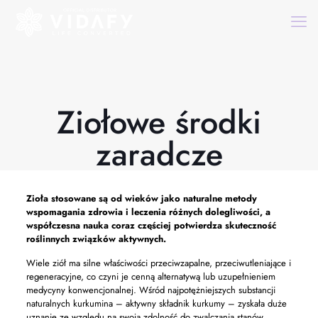
Ziołowe środki
zaradcze
Zioła stosowane są od wieków jako naturalne metody
wspomagania zdrowia i leczenia różnych dolegliwości, a
współczesna nauka coraz częściej potwierdza skuteczność
roślinnych związków aktywnych.
Wiele ziół ma silne właściwości przeciwzapalne, przeciwutleniające i
regeneracyjne, co czyni je cenną alternatywą lub uzupełnieniem
medycyny konwencjonalnej. Wśród najpotężniejszych substancji
naturalnych kurkumina – aktywny składnik kurkumy – zyskała duże
uznanie ze względu na swoją zdolność do zwalczania stanów