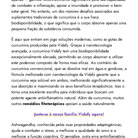
de combater a inflamação, apoiar a imunidade e promover o bem-
estar geral. No entanto, um dos maiores desafios associados aos
suplementos tradicionais de curcumina é a sua fraca
biodisponibilidade, o que significa que o corpo absorve apenas uma
pequena fração da substância consumida.
É aqui que entram em jogo soluções modernas, como as gotas de
curcumina produzidas pela Vidafy. Graças à nanotecnologia
avançada, a curcumina Vidafy tem uma biodisponibilidade
excepcionalmente elevada, permitindo ao corpo absorver e utilizar
este poderoso composto de forma mais eficaz. Ao contrário da
curcumina convencional, que se dissolve mal em água e gorduras, a
fórmula melhorada com nanotecnologia da Vidafy garante que a
curcumina seja solúvel em ambos, melhorando significativamente a
sua absorção e maximizando os seus benefícios terapêuticos. Isso o
torna uma excelente escolha para indivíduos que buscam um
potente agente antiinflamatório natural. Além da curcumina, muitos
outros
remédios fitoterápicos
apoiam a saúde naturalmente.
Junte-se à nossa família Vidafy agora!
Ashwagandha, conhecida pelas suas propriedades adaptogénicas,
ajuda a combater o stress, a melhorar a qualidade do sono e a
melhorar a função cognitiva. O gengibre, outra erva antiinflamatória