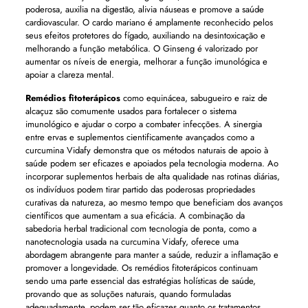
poderosa, auxilia na digestão, alivia náuseas e promove a saúde
cardiovascular. O cardo mariano é amplamente reconhecido pelos
seus efeitos protetores do fígado, auxiliando na desintoxicação e
melhorando a função metabólica. O Ginseng é valorizado por
aumentar os níveis de energia, melhorar a função imunológica e
apoiar a clareza mental.
Remédios fitoterápicos
como equinácea, sabugueiro e raiz de
alcaçuz são comumente usados ​​para fortalecer o sistema
imunológico e ajudar o corpo a combater infecções. A sinergia
entre ervas e suplementos cientificamente avançados como a
curcumina Vidafy demonstra que os métodos naturais de apoio à
saúde podem ser eficazes e apoiados pela tecnologia moderna. Ao
incorporar suplementos herbais de alta qualidade nas rotinas diárias,
os indivíduos podem tirar partido das poderosas propriedades
curativas da natureza, ao mesmo tempo que beneficiam dos avanços
científicos que aumentam a sua eficácia. A combinação da
sabedoria herbal tradicional com tecnologia de ponta, como a
nanotecnologia usada na curcumina Vidafy, oferece uma
abordagem abrangente para manter a saúde, reduzir a inflamação e
promover a longevidade. Os remédios fitoterápicos continuam
sendo uma parte essencial das estratégias holísticas de saúde,
provando que as soluções naturais, quando formuladas
adequadamente, podem ser tão eficazes quanto os tratamentos