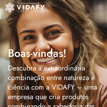
Boas-vindas!
Descubra a extraordinária
combinação entre natureza e
ciência com a VIDAFY – uma
empresa que cria produtos
combinando a sabedoria das