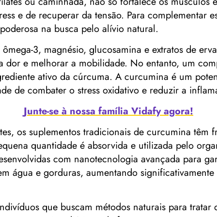
, Pilates ou caminhada, não só fortalece os músculo
tress e de recuperar da tensão. Para complementar es
poderosa na busca pelo alívio natural.
 ômega-3, magnésio, glucosamina e extratos de erva
a dor e melhorar a mobilidade. No entanto, um comp
rediente ativo da cúrcuma. A curcumina é um potente
 de combater o stress oxidativo e reduzir a inflama
Junte-se à nossa família Vidafy agora!
tes, os suplementos tradicionais de curcumina têm 
equena quantidade é absorvida e utilizada pelo org
desenvolvidas com nanotecnologia avançada para gar
 em água e gorduras, aumentando significativamente
ndivíduos que buscam métodos naturais para tratar d