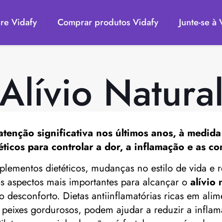
re Vidafy
Comprar produtos Vidafy
Junte-se à
Alívio Natura
tenção significativa nos últimos anos, à medid
ticos para controlar a dor, a inflamação e as co
ementos dietéticos, mudanças no estilo de vida e r
dos aspectos mais importantes para alcançar o
alívio 
 desconforto. Dietas antiinflamatórias ricas em alime
 e peixes gordurosos, podem ajudar a reduzir a inf