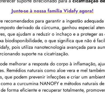
oferecer suporte direcionado para a
cicatrização de
Junte-se à nossa família Vidafy agora!
e recomendados para garantir a ingestão adequada d
mposto derivado da cúrcuma, ganhou especial atenç
ntes, que ajudam a reduzir o inchaço e a proteger as
a biodisponibilidade, o que significa que não é fac
fy, pois utiliza nanotecnologia avançada para aume
rcionando suporte na cicatrização.
pode melhorar a resposta do corpo à inflamação, aju
zes. Remédios naturais como aloe vera e mel também
os, que podem prevenir infecções e criar um ambien
os como a curcumina NANOFY e métodos naturais de 
de forma eficiente e recuperar totalmente, promoven