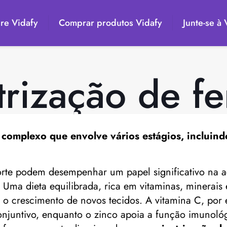
re Vidafy
Comprar produtos Vidafy
Junte-se à
trização de fe
complexo que envolve vários estágios, incluin
orte podem desempenhar um papel significativo na a
ma dieta equilibrada, rica em vitaminas, minerais e 
 o crescimento de novos tecidos. A vitamina C, por e
conjuntivo, enquanto o zinco apoia a função imunoló