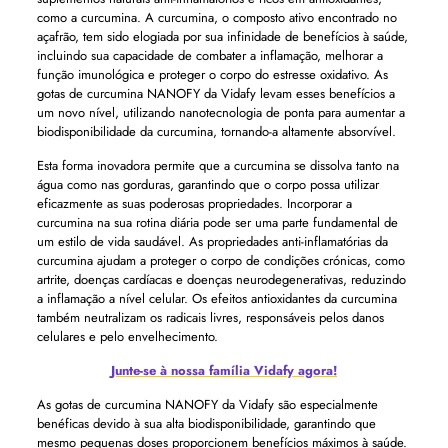
como a curcumina. A curcumina, o composto ativo encontrado no
açafrão, tem sido elogiada por sua infinidade de benefícios à saúde,
incluindo sua capacidade de combater a inflamação, melhorar a
função imunológica e proteger o corpo do estresse oxidativo. As
gotas de curcumina NANOFY da Vidafy levam esses benefícios a
um novo nível, utilizando nanotecnologia de ponta para aumentar a
biodisponibilidade da curcumina, tornando-a altamente absorvível.
Esta forma inovadora permite que a curcumina se dissolva tanto na
água como nas gorduras, garantindo que o corpo possa utilizar
eficazmente as suas poderosas propriedades. Incorporar a
curcumina na sua rotina diária pode ser uma parte fundamental de
um estilo de vida saudável. As propriedades anti-inflamatórias da
curcumina ajudam a proteger o corpo de condições crónicas, como
artrite, doenças cardíacas e doenças neurodegenerativas, reduzindo
a inflamação a nível celular. Os efeitos antioxidantes da curcumina
também neutralizam os radicais livres, responsáveis ​​pelos danos
celulares e pelo envelhecimento.
Junte-se à nossa família Vidafy agora!
As gotas de curcumina NANOFY da Vidafy são especialmente
benéficas devido à sua alta biodisponibilidade, garantindo que
mesmo pequenas doses proporcionem benefícios máximos à saúde.