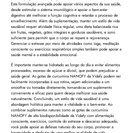
Esta formulação avançada pode apoiar vários aspectos da sua saúde,
desde estimular o sistema imunológico e apoiar o bem-estar
digestivo até melhorar a função cognitiva e retardar o processo de
envelhecimento. Além da suplementação, manter um estilo de vida
saudável requer atividade física regular, uma dieta balanceada rica
em frutas, vegetais, grãos integrais e gorduras saudáveis, e sono
suficiente para permitir que o corpo se repare e rejuvenesça.
Gerenciar o estresse por meio de atividades como ioga, meditação
consciente ou exercícios respiratórios simples também pode apoiar a
saúde mental e a estabilidade emocional.
É importante manter-se hidratado ao longo do dia e evitar alimentos
processados, excesso de açúcar e álcool, que podem prejudicar a
saúde geral. As gotas de curcumina NANOFY da Vidafy podem ser
facilmente incorporadas à sua rotina, sejam adicionadas a um
smoothie ou tomadas diretamente, tornando-as um suplemento
conveniente e eficaz para quem deseja melhorar sua saúde
naturalmente. Concluindo, um estilo de vida saudável é uma
abordagem holística para manter a vitalidade e o bem-estar. Ao
combinar suplementos naturais como as gotas de curcumina
NANOFY de alta biodisponibilidade da Vidafy com alimentação
consciente, exercícios, controle do estresse e descanso adequado,
você pode apoiar as defesas naturais do seu corpo, promover a
longevidade e desfrutar de uma melhor qualidade de vida.