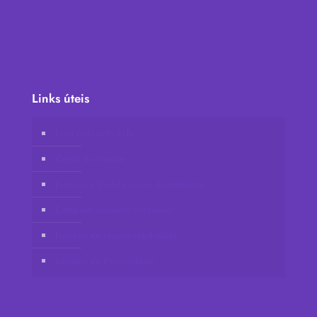
Links úteis
Loja online Vidafy
Conta do cliente
Junte-se à Vidafy como distribuidor
Entre em contacto connosco
Isenção de responsabilidade
política de Privacidade