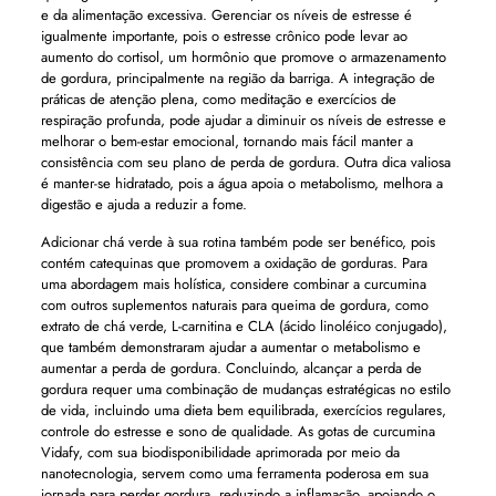
e da alimentação excessiva. Gerenciar os níveis de estresse é
igualmente importante, pois o estresse crônico pode levar ao
aumento do cortisol, um hormônio que promove o armazenamento
de gordura, principalmente na região da barriga. A integração de
práticas de atenção plena, como meditação e exercícios de
respiração profunda, pode ajudar a diminuir os níveis de estresse e
melhorar o bem-estar emocional, tornando mais fácil manter a
consistência com seu plano de perda de gordura. Outra dica valiosa
é manter-se hidratado, pois a água apoia o metabolismo, melhora a
digestão e ajuda a reduzir a fome.
Adicionar chá verde à sua rotina também pode ser benéfico, pois
contém catequinas que promovem a oxidação de gorduras. Para
uma abordagem mais holística, considere combinar a curcumina
com outros suplementos naturais para queima de gordura, como
extrato de chá verde, L-carnitina e CLA (ácido linoléico conjugado),
que também demonstraram ajudar a aumentar o metabolismo e
aumentar a perda de gordura. Concluindo, alcançar a perda de
gordura requer uma combinação de mudanças estratégicas no estilo
de vida, incluindo uma dieta bem equilibrada, exercícios regulares,
controle do estresse e sono de qualidade. As gotas de curcumina
Vidafy, com sua biodisponibilidade aprimorada por meio da
nanotecnologia, servem como uma ferramenta poderosa em sua
jornada para perder gordura, reduzindo a inflamação, apoiando o