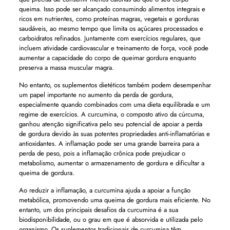
queima. Isso pode ser alcançado consumindo alimentos integrais e
ricos em nutrientes, como proteínas magras, vegetais e gorduras
saudáveis, ao mesmo tempo que limita os açúcares processados ​​e
carboidratos refinados. Juntamente com exercícios regulares, que
incluem atividade cardiovascular e treinamento de força, você pode
aumentar a capacidade do corpo de queimar gordura enquanto
preserva a massa muscular magra.
No entanto, os suplementos dietéticos também podem desempenhar
um papel importante no aumento da perda de gordura,
especialmente quando combinados com uma dieta equilibrada e um
regime de exercícios. A curcumina, o composto ativo da cúrcuma,
ganhou atenção significativa pelo seu potencial de apoiar a perda
de gordura devido às suas potentes propriedades anti-inflamatórias e
antioxidantes. A inflamação pode ser uma grande barreira para a
perda de peso, pois a inflamação crônica pode prejudicar o
metabolismo, aumentar o armazenamento de gordura e dificultar a
queima de gordura.
Ao reduzir a inflamação, a curcumina ajuda a apoiar a função
metabólica, promovendo uma queima de gordura mais eficiente. No
entanto, um dos principais desafios da curcumina é a sua
biodisponibilidade, ou o grau em que é absorvida e utilizada pelo
organismo. Os suplementos tradicionais de curcumina têm