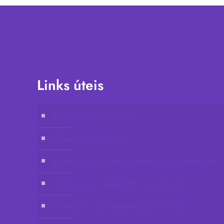
Links úteis
Loja online Vidafy
Conta do cliente
Junte-se à Vidafy como distribuidor
Entre em contacto connosco
Isenção de responsabilidade