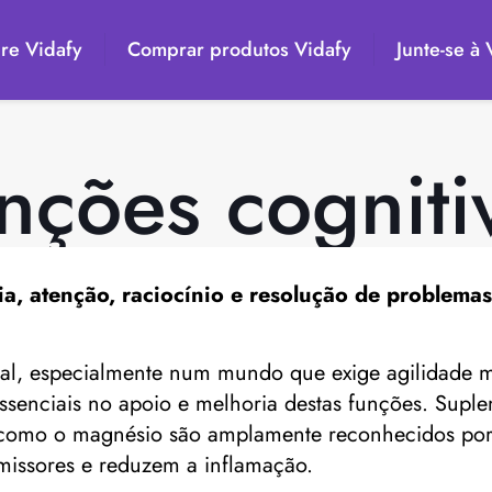
re Vidafy
Comprar produtos Vidafy
Junte-se à
nções cogniti
, atenção, raciocínio e resolução de problemas,
tal, especialmente num mundo que exige agilidade me
essenciais no apoio e melhoria destas funções. Supl
s como o magnésio são amplamente reconhecidos por 
missores e reduzem a inflamação.