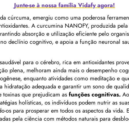
Junte-se à nossa família Vidafy agora!
o da cúrcuma, emergiu como uma poderosa ferrament
 antioxidantes. A curcumina NANOFY, produzida pela 
rantindo absorção e utilização eficiente pelo organ
ve no declínio cognitivo, e apoia a função neuronal 
.
audável para o cérebro, rica em antioxidantes proven
tenção plena, melhoram ainda mais o desempenho cogn
rogênese, enquanto atividades como meditação e que
ma hidratação adequada e garantir um sono de qualid
e toxinas que prejudicam as
funções cognitivas.
Ao 
gias holísticas, os indivíduos podem nutrir as sua
do-os para prosperar em todos os aspectos da vida.
adas pela ciência com métodos naturais para desbl