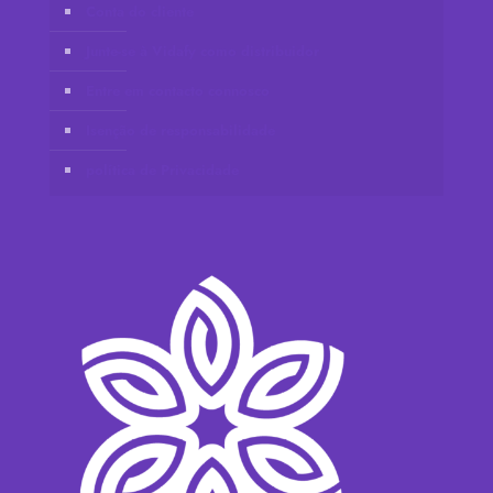
Conta do cliente
Junte-se à Vidafy como distribuidor
Entre em contacto connosco
Isenção de responsabilidade
política de Privacidade