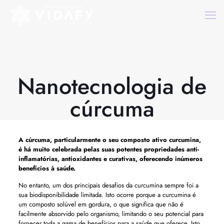
Nanotecnologia de
cúrcuma
A cúrcuma, particularmente o seu composto ativo curcumina,
é há muito celebrada pelas suas potentes propriedades anti-
inflamatórias, antioxidantes e curativas, oferecendo inúmeros
benefícios à saúde.
No entanto, um dos principais desafios da curcumina sempre foi a
sua biodisponibilidade limitada. Isto ocorre porque a curcumina é
um composto solúvel em gordura, o que significa que não é
facilmente absorvido pelo organismo, limitando o seu potencial para
fornecer toda a gama de benefícios para a saúde que oferece. Isto