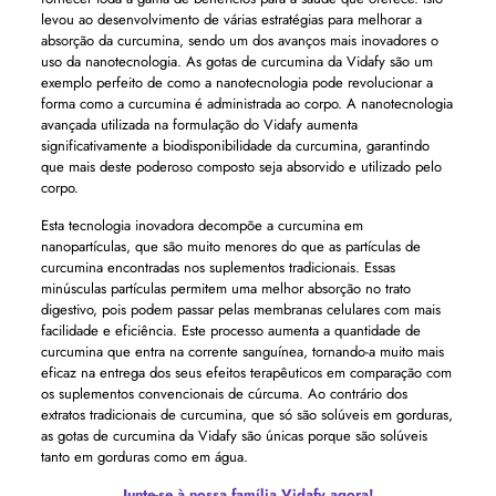
levou ao desenvolvimento de várias estratégias para melhorar a
absorção da curcumina, sendo um dos avanços mais inovadores o
uso da nanotecnologia. As gotas de curcumina da Vidafy são um
exemplo perfeito de como a nanotecnologia pode revolucionar a
forma como a curcumina é administrada ao corpo. A nanotecnologia
avançada utilizada na formulação do Vidafy aumenta
significativamente a biodisponibilidade da curcumina, garantindo
que mais deste poderoso composto seja absorvido e utilizado pelo
corpo.
Esta tecnologia inovadora decompõe a curcumina em
nanopartículas, que são muito menores do que as partículas de
curcumina encontradas nos suplementos tradicionais. Essas
minúsculas partículas permitem uma melhor absorção no trato
digestivo, pois podem passar pelas membranas celulares com mais
facilidade e eficiência. Este processo aumenta a quantidade de
curcumina que entra na corrente sanguínea, tornando-a muito mais
eficaz na entrega dos seus efeitos terapêuticos em comparação com
os suplementos convencionais de cúrcuma. Ao contrário dos
extratos tradicionais de curcumina, que só são solúveis em gorduras,
as gotas de curcumina da Vidafy são únicas porque são solúveis
tanto em gorduras como em água.
Junte-se à nossa família Vidafy agora!