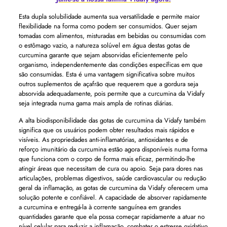
Esta dupla solubilidade aumenta sua versatilidade e permite maior
flexibilidade na forma como podem ser consumidos. Quer sejam
tomadas com alimentos, misturadas em bebidas ou consumidas com
o estômago vazio, a natureza solúvel em água destas gotas de
curcumina garante que sejam absorvidas eficientemente pelo
organismo, independentemente das condições específicas em que
são consumidas. Esta é uma vantagem significativa sobre muitos
outros suplementos de açafrão que requerem que a gordura seja
absorvida adequadamente, pois permite que a curcumina da Vidafy
seja integrada numa gama mais ampla de rotinas diárias.
A alta biodisponibilidade das gotas de curcumina da Vidafy também
significa que os usuários podem obter resultados mais rápidos e
visíveis. As propriedades anti-inflamatórias, antioxidantes e de
reforço imunitário da curcumina estão agora disponíveis numa forma
que funciona com o corpo de forma mais eficaz, permitindo-lhe
atingir áreas que necessitam de cura ou apoio. Seja para dores nas
articulações, problemas digestivos, saúde cardiovascular ou redução
geral da inflamação, as gotas de curcumina da Vidafy oferecem uma
solução potente e confiável. A capacidade de absorver rapidamente
a curcumina e entregá-la à corrente sanguínea em grandes
quantidades garante que ela possa começar rapidamente a atuar no
nível celular para reduzir a inflamação, combater o estresse oxidativo