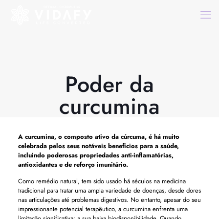
Poder da
curcumina
A curcumina, o composto ativo da cúrcuma, é há muito
celebrada pelos seus notáveis ​​benefícios para a saúde,
incluindo poderosas propriedades anti-inflamatórias,
antioxidantes e de reforço imunitário.
Como remédio natural, tem sido usado há séculos na medicina
tradicional para tratar uma ampla variedade de doenças, desde dores
nas articulações até problemas digestivos. No entanto, apesar do seu
impressionante potencial terapêutico, a curcumina enfrenta uma
limitação significativa: a sua baixa biodisponibilidade. Quando