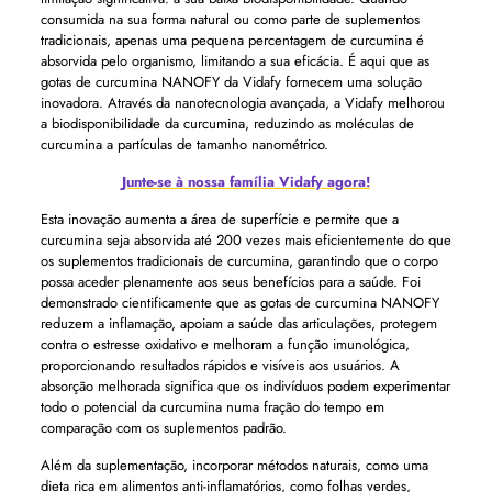
consumida na sua forma natural ou como parte de suplementos
tradicionais, apenas uma pequena percentagem de curcumina é
absorvida pelo organismo, limitando a sua eficácia. É aqui que as
gotas de curcumina NANOFY da Vidafy fornecem uma solução
inovadora. Através da nanotecnologia avançada, a Vidafy melhorou
a biodisponibilidade da curcumina, reduzindo as moléculas de
curcumina a partículas de tamanho nanométrico.
Junte-se à nossa família Vidafy agora!
Esta inovação aumenta a área de superfície e permite que a
curcumina seja absorvida até 200 vezes mais eficientemente do que
os suplementos tradicionais de curcumina, garantindo que o corpo
possa aceder plenamente aos seus benefícios para a saúde. Foi
demonstrado cientificamente que as gotas de curcumina NANOFY
reduzem a inflamação, apoiam a saúde das articulações, protegem
contra o estresse oxidativo e melhoram a função imunológica,
proporcionando resultados rápidos e visíveis aos usuários. A
absorção melhorada significa que os indivíduos podem experimentar
todo o potencial da curcumina numa fração do tempo em
comparação com os suplementos padrão.
Além da suplementação, incorporar métodos naturais, como uma
dieta rica em alimentos anti-inflamatórios, como folhas verdes,