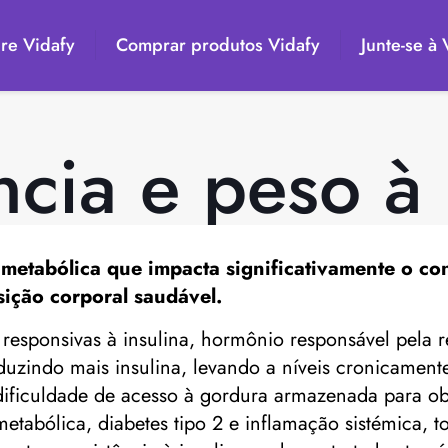
re Vidafy
Comprar produtos Vidafy
Junte-se à
ncia e peso à 
 metabólica que impacta significativamente o con
ção corporal saudável.
responsivas à insulina, hormônio responsável pela r
indo mais insulina, levando a níveis cronicamente 
ficuldade de acesso à gordura armazenada para obte
etabólica, diabetes tipo 2 e inflamação sistémica, 