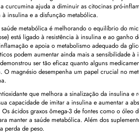
 a curcumina ajuda a diminuir as citocinas pró-infla
a à insulina e a disfunção metabólica.
 saúde metabólica é melhorando o equilíbrio do mic
biose) está ligado à resistência à insulina e ao ganh
inflamação e apoia o metabolismo adequado da glico
ticos podem aumentar ainda mais a sensibilidade à i
demonstrou ser tão eficaz quanto alguns medicamen
a. O magnésio desempenha um papel crucial no metab
na.
ntioxidante que melhora a sinalização da insulina e r
a capacidade de imitar a insulina e aumentar a abs
gue. Os ácidos graxos ômega-3 de fontes como o óleo
para manter a saúde metabólica. Além dos suplemento
 a perda de peso.