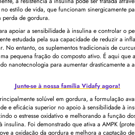
ente, a resistência à insulina pode ser tratada atr
 no estilo de vida, que funcionam sinergicamente para
a perda de gordura.
a apoiar a sensibilidade à insulina e controlar o pe
nte estudada pela sua capacidade de reduzir a infl
ar. No entanto, os suplementos tradicionais de curcu
 uma pequena fração do composto ativo. É aqui que 
ndo nanotecnologia para aumentar drasticamente a a
Junte-se à nossa família Vidafy agora!
rincipalmente solúvel em gordura, a formulação ava
de e eficácia superior no apoio à sensibilidade à in
zindo o estresse oxidativo e melhorando a função dos
à insulina. Foi demonstrado que ativa a AMPK (prote
ve a oxidação da gordura e melhora a captação de 