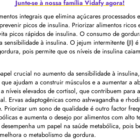
Junte-se à nossa família Vidafy agora!
mentos integrais que elimina açúcares processados ​​
 prevenir picos de insulina. Priorizar alimentos rico
 evita picos rápidos de insulina. O consumo de gordu
 a sensibilidade à insulina. O jejum intermitente (JI
ordura, pois permite que os níveis de insulina cai
pel crucial no aumento da sensibilidade à insulina, 
T), que ajudam a construir músculos e a aumentar a a
 a níveis elevados de cortisol, que contribuem para 
al. Ervas adaptogênicas como ashwagandha e rhodiola
. Priorizar um sono de qualidade é outro factor fr
ólicas e aumenta o desejo por alimentos com alto t
m desempenha um papel na saúde metabólica, pois be
e melhora o metabolismo da gordura.