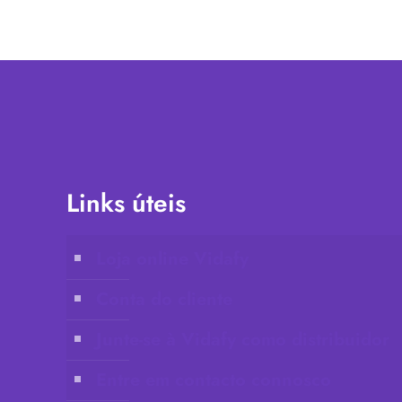
Links úteis
Loja online Vidafy
Conta do cliente
Junte-se à Vidafy como distribuidor
Entre em contacto connosco