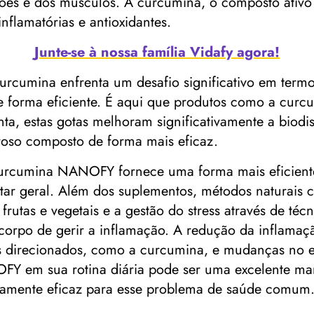
ações e dos músculos. A curcumina, o composto ativ
nflamatórias e antioxidantes.
Junte-se à nossa família Vidafy agora!
curcumina enfrenta um desafio significativo em term
de forma eficiente. É aqui que produtos como a cu
nta, estas gotas melhoram significativamente a biod
eroso composto de forma mais eficaz.
urcumina NANOFY fornece uma forma mais eficiente
tar geral. Além dos suplementos, métodos naturais co
rutas e vegetais e a gestão do stress através de téc
orpo de gerir a inflamação. A redução da inflamaçã
os direcionados, como a curcumina, e mudanças no e
Y em sua rotina diária pode ser uma excelente mane
ltamente eficaz para esse problema de saúde comum