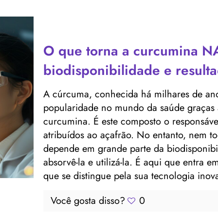
O que torna a curcumina N
biodisponibilidade e resul
A cúrcuma, conhecida há milhares de ano
popularidade no mundo da saúde graças ao
curcumina. É este composto o responsável
atribuídos ao açafrão. No entanto, nem to
depende em grande parte da biodisponibi
absorvê-la e utilizá-la. É aqui que entr
que se distingue pela sua tecnologia ino
Você gosta disso?
0