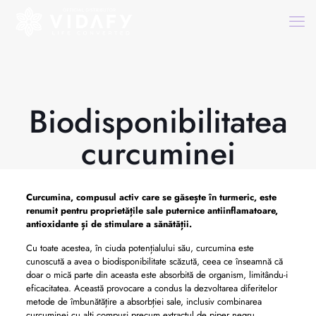
Biodisponibilitatea
curcuminei
Curcumina, compusul activ care se găsește în turmeric, este
renumit pentru proprietățile sale puternice antiinflamatoare,
antioxidante și de stimulare a sănătății.
Cu toate acestea, în ciuda potențialului său, curcumina este
cunoscută a avea o biodisponibilitate scăzută, ceea ce înseamnă că
doar o mică parte din aceasta este absorbită de organism, limitându-i
eficacitatea. Această provocare a condus la dezvoltarea diferitelor
metode de îmbunătățire a absorbției sale, inclusiv combinarea
curcuminei cu alți compuși precum extractul de piper negru