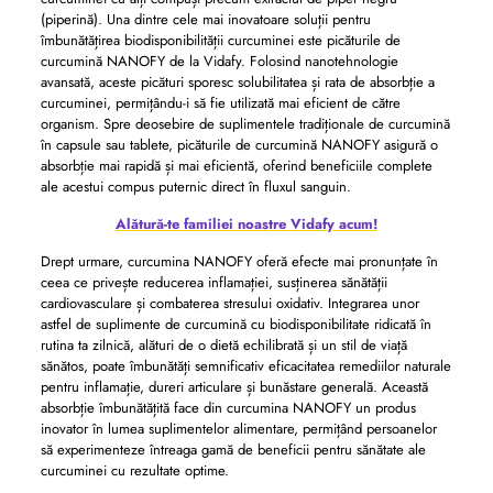
(piperină). Una dintre cele mai inovatoare soluții pentru
îmbunătățirea biodisponibilității curcuminei este picăturile de
curcumină NANOFY de la Vidafy. Folosind nanotehnologie
avansată, aceste picături sporesc solubilitatea și rata de absorbție a
curcuminei, permițându-i să fie utilizată mai eficient de către
organism. Spre deosebire de suplimentele tradiționale de curcumină
în capsule sau tablete, picăturile de curcumină NANOFY asigură o
absorbție mai rapidă și mai eficientă, oferind beneficiile complete
ale acestui compus puternic direct în fluxul sanguin.
Alătură-te familiei noastre Vidafy acum!
Drept urmare, curcumina NANOFY oferă efecte mai pronunțate în
ceea ce privește reducerea inflamației, susținerea sănătății
cardiovasculare și combaterea stresului oxidativ. Integrarea unor
astfel de suplimente de curcumină cu biodisponibilitate ridicată în
rutina ta zilnică, alături de o dietă echilibrată și un stil de viață
sănătos, poate îmbunătăți semnificativ eficacitatea remediilor naturale
pentru inflamație, dureri articulare și bunăstare generală. Această
absorbție îmbunătățită face din curcumina NANOFY un produs
inovator în lumea suplimentelor alimentare, permițând persoanelor
să experimenteze întreaga gamă de beneficii pentru sănătate ale
curcuminei cu rezultate optime.