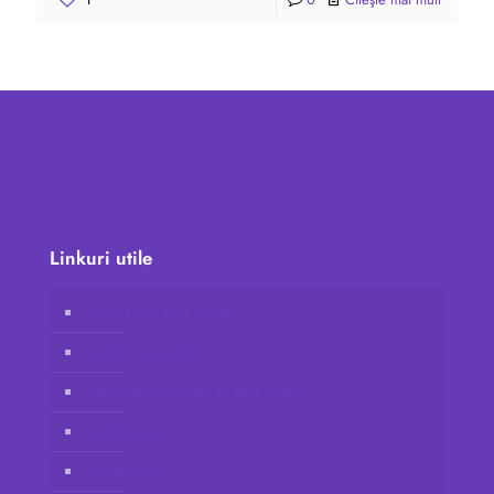
Linkuri utile
Magazin online Vidafy
Contul clientului
Alăturați-vă Vidafy ca distribuitor
Contactați-ne
Disclaimer