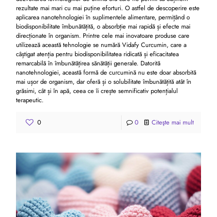
rezultate mai mari cu mai puține eforturi. O astfel de descoperire este
aplicarea nanotehnologiei în suplimentele alimentare, permițând o
biodisponibilitate îmbunătățită, o absorbție mai rapidă și efecte mai
direcționate în organism. Printre cele mai inovatoare produse care
utilizează această tehnologie se numără Vidafy Curcumin, care a
câștigat atenția pentru biodisponibilitatea ridicată și eficacitatea
remarcabilă în îmbunătățirea sănătății generale. Datorită
nanotehnologiei, această formă de curcumină nu este doar absorbită
mai ușor de organism, dar oferă și o solubilitate îmbunătățită atât în ​​
grăsimi, cât și în apă, ceea ce îi crește semnificativ potențialul
terapeutic.
0
0
Citeşte mai mult