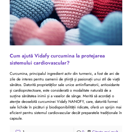
Cum ajută Vidafy curcumina la protejarea
sistemului cardiovascular?
Curcumina, principalul ingredient activ din turmeric, a fost de ani de
zile de interes pentru oamenii de știință și pasionații unui stil de viață
sănătos. Datorită proprietăților sale unice antiinflamatorii, antioxidante
și cardioprotectoare, este considerată o modalitate naturală de a
susține sănătatea inimii și a vaselor de sânge. Merită să acordați o
atenție deosebită curcuminei Vidafy NANOFY, care, datorită formei
sale lichide în picături și biodisponibilității ridicate, oferă un sprijin mai
eficient pentru sistemul cardiovascular decât preparatele tradiționale în
capsule.
1
0
Citeşte mai mult