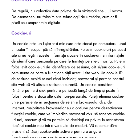
De regulă, nu colectăm date private de la vizitatorii site-ului nostru.
De asemenea, nu folosim alte tehnologii de urmărire, cum ar fi
pixeli sau amprentele digitale.
Cookie-uri
Un cookie este un fișier text mic care este stocat pe computerul unui
utilizator în scopul păstrării înregistrărilor. Folosim cookie-uri pe acest
site și nu legăm aceste informații stocate în cookie-uri la informațiile
de identificare personală pe care le trimiteți pe site-ul nostru. Putem
folosi atât cookie-uri de identificare de sesiune, cât și/sau cookie-uri
persistente ca parte a funcționalității acestui site web. Un cookie ID
de sesiune expiră atunci când închideți browserul și permite acestui
site web să vă afișeze sesiunea curentă. Un cookie persistent
rămâne pe hard disk pentru o perioadă lungă de timp și poate fi
folosit pentru a stoca alte date non-personale. Puteți elimina cookie-
urile persistente în secțiunea de setări a browserului dvs. de
internet. Majoritatea browserelor au o opțiune pentru dezactivarea
funcției cookie, care va împiedica browserul dvs. să accepte cookie-
uri noi, precum și vă va permite să decideți cu privire la acceptarea
fiecărui cookie nou într-o varietate de moduri. Vă recomandăm
insistent să lăsați cookie-urile activate pentru a asigura
funcționalitatea corespunzătoare a acestui site web.