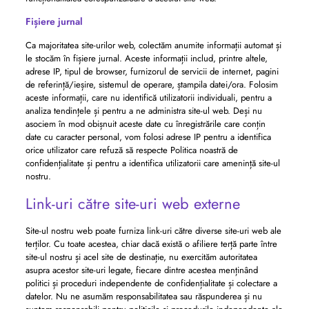
Fișiere jurnal
Ca majoritatea site-urilor web, colectăm anumite informații automat și
le stocăm în fișiere jurnal. Aceste informații includ, printre altele,
adrese IP, tipul de browser, furnizorul de servicii de internet, pagini
de referință/ieșire, sistemul de operare, ștampila datei/ora. Folosim
aceste informații, care nu identifică utilizatorii individuali, pentru a
analiza tendințele și pentru a ne administra site-ul web. Deși nu
asociem în mod obișnuit aceste date cu înregistrările care conțin
date cu caracter personal, vom folosi adrese IP pentru a identifica
orice utilizator care refuză să respecte Politica noastră de
confidențialitate și pentru a identifica utilizatorii care amenință site-ul
nostru.
Link-uri către site-uri web externe
Site-ul nostru web poate furniza link-uri către diverse site-uri web ale
terților. Cu toate acestea, chiar dacă există o afiliere terță parte între
site-ul nostru și acel site de destinație, nu exercităm autoritatea
asupra acestor site-uri legate, fiecare dintre acestea menținând
politici și proceduri independente de confidențialitate și colectare a
datelor. Nu ne asumăm responsabilitatea sau răspunderea și nu