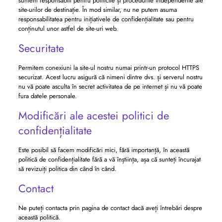
suntem responsabili pentru politicile și procedurile independente ale
site-urilor de destinație. În mod similar, nu ne putem asuma
responsabilitatea pentru inițiativele de confidențialitate sau pentru
conținutul unor astfel de site-uri web.
Securitate
Permitem conexiuni la site-ul nostru numai printr-un protocol HTTPS
securizat. Acest lucru asigură că nimeni dintre dvs. și serverul nostru
nu vă poate asculta în secret activitatea de pe internet și nu vă poate
fura datele personale.
Modificări ale acestei politici de
confidențialitate
Este posibil să facem modificări mici, fără importanță, în această
politică de confidențialitate fără a vă înștiința, așa că sunteți încurajat
să revizuiți politica din când în când.
Contact
Ne puteți contacta prin pagina de contact dacă aveți întrebări despre
această politică.