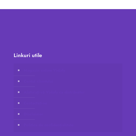
Linkuri utile
Magazin online Vidafy
Contul clientului
Alăturați-vă Vidafy ca distribuitor
Contactați-ne
Disclaimer
Politica de confidențialitate