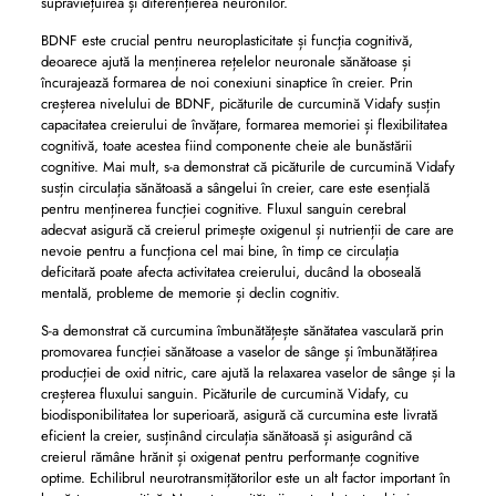
supraviețuirea și diferențierea neuronilor.
BDNF este crucial pentru neuroplasticitate și funcția cognitivă,
deoarece ajută la menținerea rețelelor neuronale sănătoase și
încurajează formarea de noi conexiuni sinaptice în creier. Prin
creșterea nivelului de BDNF, picăturile de curcumină Vidafy susțin
capacitatea creierului de învățare, formarea memoriei și flexibilitatea
cognitivă, toate acestea fiind componente cheie ale bunăstării
cognitive. Mai mult, s-a demonstrat că picăturile de curcumină Vidafy
susțin circulația sănătoasă a sângelui în creier, care este esențială
pentru menținerea funcției cognitive. Fluxul sanguin cerebral
adecvat asigură că creierul primește oxigenul și nutrienții de care are
nevoie pentru a funcționa cel mai bine, în timp ce circulația
deficitară poate afecta activitatea creierului, ducând la oboseală
mentală, probleme de memorie și declin cognitiv.
S-a demonstrat că curcumina îmbunătățește sănătatea vasculară prin
promovarea funcției sănătoase a vaselor de sânge și îmbunătățirea
producției de oxid nitric, care ajută la relaxarea vaselor de sânge și la
creșterea fluxului sanguin. Picăturile de curcumină Vidafy, cu
biodisponibilitatea lor superioară, asigură că curcumina este livrată
eficient la creier, susținând circulația sănătoasă și asigurând că
creierul rămâne hrănit și oxigenat pentru performanțe cognitive
optime. Echilibrul neurotransmițătorilor este un alt factor important în