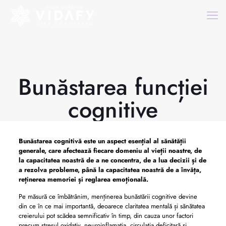
Bunăstarea funcției
cognitive
Bunăstarea cognitivă este un aspect esențial al sănătății
generale, care afectează fiecare domeniu al vieții noastre, de
la capacitatea noastră de a ne concentra, de a lua decizii și de
a rezolva probleme, până la capacitatea noastră de a învăța,
reținerea memoriei și reglarea emoțională.
Pe măsură ce îmbătrânim, menținerea bunăstării cognitive devine
din ce în ce mai importantă, deoarece claritatea mentală și sănătatea
creierului pot scădea semnificativ în timp, din cauza unor factori
precum stresul oxidativ, neuroinflamația, circulația deficitară și