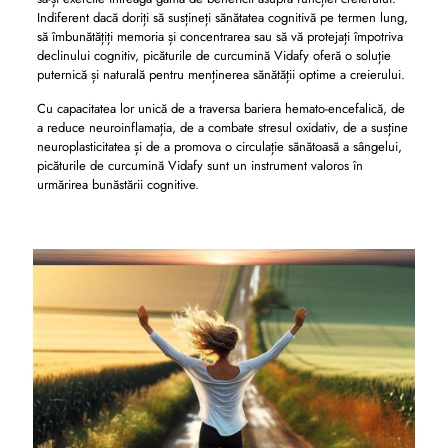
Indiferent dacă doriți să susțineți sănătatea cognitivă pe termen lung,
să îmbunătățiți memoria și concentrarea sau să vă protejați împotriva
declinului cognitiv, picăturile de curcumină Vidafy oferă o soluție
puternică și naturală pentru menținerea sănătății optime a creierului.
Cu capacitatea lor unică de a traversa bariera hemato-encefalică, de
a reduce neuroinflamația, de a combate stresul oxidativ, de a susține
neuroplasticitatea și de a promova o circulație sănătoasă a sângelui,
picăturile de curcumină Vidafy sunt un instrument valoros în
urmărirea bunăstării cognitive.