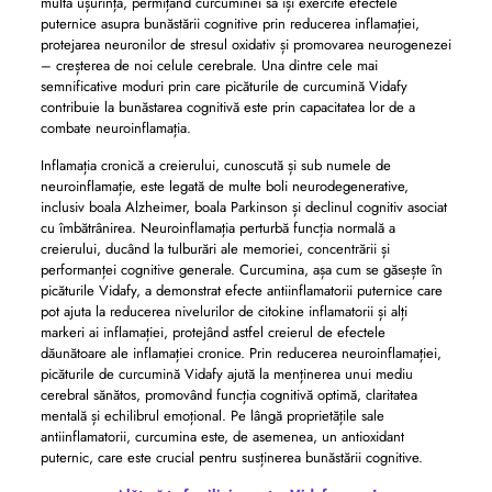
multă ușurință, permițând curcuminei să își exercite efectele
puternice asupra bunăstării cognitive prin reducerea inflamației,
protejarea neuronilor de stresul oxidativ și promovarea neurogenezei
– creșterea de noi celule cerebrale. Una dintre cele mai
semnificative moduri prin care picăturile de curcumină Vidafy
contribuie la bunăstarea cognitivă este prin capacitatea lor de a
combate neuroinflamația.
Inflamația cronică a creierului, cunoscută și sub numele de
neuroinflamație, este legată de multe boli neurodegenerative,
inclusiv boala Alzheimer, boala Parkinson și declinul cognitiv asociat
cu îmbătrânirea. Neuroinflamația perturbă funcția normală a
creierului, ducând la tulburări ale memoriei, concentrării și
performanței cognitive generale. Curcumina, așa cum se găsește în
picăturile Vidafy, a demonstrat efecte antiinflamatorii puternice care
pot ajuta la reducerea nivelurilor de citokine inflamatorii și alți
markeri ai inflamației, protejând astfel creierul de efectele
dăunătoare ale inflamației cronice. Prin reducerea neuroinflamației,
picăturile de curcumină Vidafy ajută la menținerea unui mediu
cerebral sănătos, promovând funcția cognitivă optimă, claritatea
mentală și echilibrul emoțional. Pe lângă proprietățile sale
antiinflamatorii, curcumina este, de asemenea, un antioxidant
puternic, care este crucial pentru susținerea bunăstării cognitive.