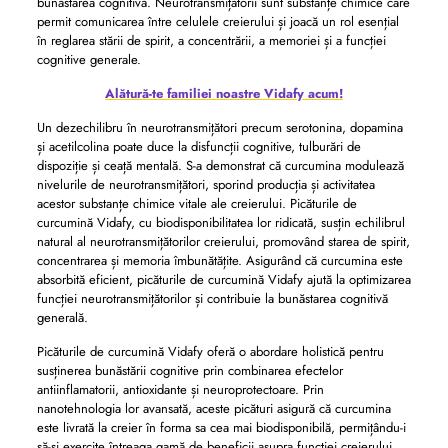
bunăstarea cognitivă. Neurotransmițătorii sunt substanțe chimice care
permit comunicarea între celulele creierului și joacă un rol esențial
în reglarea stării de spirit, a concentrării, a memoriei și a funcției
cognitive generale.
Alătură-te familiei noastre Vidafy acum!
Un dezechilibru în neurotransmițători precum serotonina, dopamina
și acetilcolina poate duce la disfuncții cognitive, tulburări de
dispoziție și ceață mentală. S-a demonstrat că curcumina modulează
nivelurile de neurotransmițători, sporind producția și activitatea
acestor substanțe chimice vitale ale creierului. Picăturile de
curcumină Vidafy, cu biodisponibilitatea lor ridicată, susțin echilibrul
natural al neurotransmițătorilor creierului, promovând starea de spirit,
concentrarea și memoria îmbunătățite. Asigurând că curcumina este
absorbită eficient, picăturile de curcumină Vidafy ajută la optimizarea
funcției neurotransmițătorilor și contribuie la bunăstarea cognitivă
generală.
Picăturile de curcumină Vidafy oferă o abordare holistică pentru
susținerea bunăstării cognitive prin combinarea efectelor
antiinflamatorii, antioxidante și neuroprotectoare. Prin
nanotehnologia lor avansată, aceste picături asigură că curcumina
este livrată la creier în forma sa cea mai biodisponibilă, permițându-i
să-și exercite întreaga gamă de beneficii asupra funcției creierului.