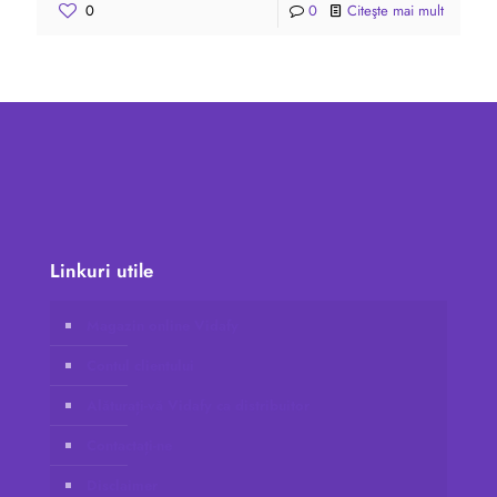
0
0
Citeşte mai mult
Linkuri utile
Magazin online Vidafy
Contul clientului
Alăturați-vă Vidafy ca distribuitor
Contactați-ne
Disclaimer