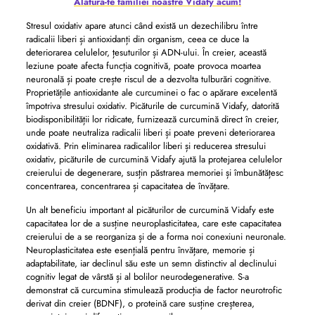
Alătură-te familiei noastre Vidafy acum!
Stresul oxidativ apare atunci când există un dezechilibru între
radicalii liberi și antioxidanți din organism, ceea ce duce la
deteriorarea celulelor, țesuturilor și ADN-ului. În creier, această
leziune poate afecta funcția cognitivă, poate provoca moartea
neuronală și poate crește riscul de a dezvolta tulburări cognitive.
Proprietățile antioxidante ale curcuminei o fac o apărare excelentă
împotriva stresului oxidativ. Picăturile de curcumină Vidafy, datorită
biodisponibilității lor ridicate, furnizează curcumină direct în creier,
unde poate neutraliza radicalii liberi și poate preveni deteriorarea
oxidativă. Prin eliminarea radicalilor liberi și reducerea stresului
oxidativ, picăturile de curcumină Vidafy ajută la protejarea celulelor
creierului de degenerare, susțin păstrarea memoriei și îmbunătățesc
concentrarea, concentrarea și capacitatea de învățare.
Un alt beneficiu important al picăturilor de curcumină Vidafy este
capacitatea lor de a susține neuroplasticitatea, care este capacitatea
creierului de a se reorganiza și de a forma noi conexiuni neuronale.
Neuroplasticitatea este esențială pentru învățare, memorie și
adaptabilitate, iar declinul său este un semn distinctiv al declinului
cognitiv legat de vârstă și al bolilor neurodegenerative. S-a
demonstrat că curcumina stimulează producția de factor neurotrofic
derivat din creier (BDNF), o proteină care susține creșterea,