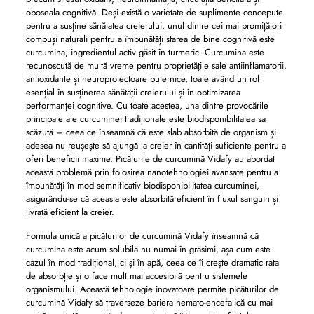
oboseala cognitivă. Deși există o varietate de suplimente concepute
pentru a susține sănătatea creierului, unul dintre cei mai promițători
compuși naturali pentru a îmbunătăți starea de bine cognitivă este
curcumina, ingredientul activ găsit în turmeric. Curcumina este
recunoscută de multă vreme pentru proprietățile sale antiinflamatorii,
antioxidante și neuroprotectoare puternice, toate având un rol
esențial în susținerea sănătății creierului și în optimizarea
performanței cognitive. Cu toate acestea, una dintre provocările
principale ale curcuminei tradiționale este biodisponibilitatea sa
scăzută – ceea ce înseamnă că este slab absorbită de organism și
adesea nu reușește să ajungă la creier în cantități suficiente pentru a
oferi beneficii maxime. Picăturile de curcumină Vidafy au abordat
această problemă prin folosirea nanotehnologiei avansate pentru a
îmbunătăți în mod semnificativ biodisponibilitatea curcuminei,
asigurându-se că aceasta este absorbită eficient în fluxul sanguin și
livrată eficient la creier.
Formula unică a picăturilor de curcumină Vidafy înseamnă că
curcumina este acum solubilă nu numai în grăsimi, așa cum este
cazul în mod tradițional, ci și în apă, ceea ce îi crește dramatic rata
de absorbție și o face mult mai accesibilă pentru sistemele
organismului. Această tehnologie inovatoare permite picăturilor de
curcumină Vidafy să traverseze bariera hemato-encefalică cu mai