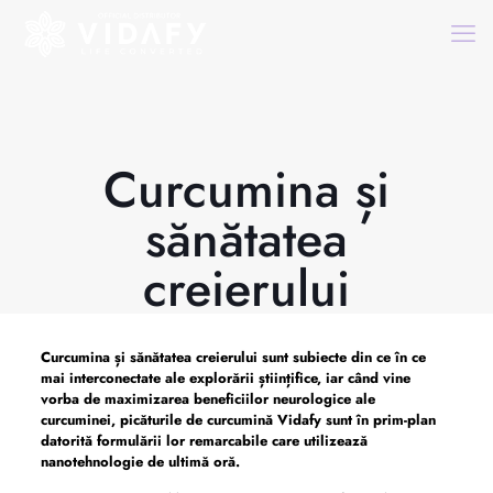
Curcumina și
sănătatea
creierului
Curcumina și sănătatea creierului
sunt subiecte din ce în ce
mai interconectate ale explorării științifice, iar când vine
vorba de maximizarea beneficiilor neurologice ale
curcuminei, picăturile de curcumină Vidafy sunt în prim-plan
datorită formulării lor remarcabile care utilizează
nanotehnologie de ultimă oră.