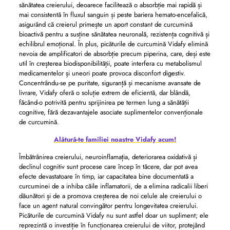
sănătatea creierului, deoarece facilitează o absorbție mai rapidă și
mai consistentă în fluxul sanguin și peste bariera hemato-encefalică,
asigurând că creierul primește un aport constant de curcumină
bioactivă pentru a susține sănătatea neuronală, rezistența cognitivă și
echilibrul emoțional. În plus, picăturile de curcumină Vidafy elimină
nevoia de amplificatori de absorbție precum piperina, care, deși este
util în creșterea biodisponibilității, poate interfera cu metabolismul
medicamentelor și uneori poate provoca disconfort digestiv.
Concentrându-se pe puritate, siguranță și mecanisme avansate de
livrare, Vidafy oferă o soluție extrem de eficientă, dar blândă,
făcând-o potrivită pentru sprijinirea pe termen lung a sănătății
cognitive, fără dezavantajele asociate suplimentelor convenționale
de curcumină.
Alătură-te familiei noastre Vidafy acum!
Îmbătrânirea creierului, neuroinflamația, deteriorarea oxidativă și
declinul cognitiv sunt procese care încep în tăcere, dar pot avea
efecte devastatoare în timp, iar capacitatea bine documentată a
curcuminei de a inhiba căile inflamatorii, de a elimina radicalii liberi
dăunători și de a promova creșterea de noi celule ale creierului o
face un agent natural convingător pentru longevitatea creierului.
Picăturile de curcumină Vidafy nu sunt astfel doar un supliment; ele
reprezintă o investiție în funcționarea creierului de viitor, protejând