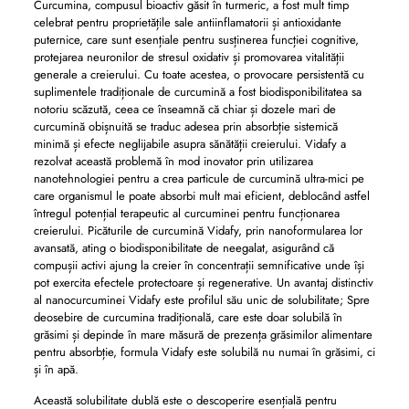
Curcumina, compusul bioactiv găsit în turmeric, a fost mult timp
celebrat pentru proprietățile sale antiinflamatorii și antioxidante
puternice, care sunt esențiale pentru susținerea funcției cognitive,
protejarea neuronilor de stresul oxidativ și promovarea vitalității
generale a creierului. Cu toate acestea, o provocare persistentă cu
suplimentele tradiționale de curcumină a fost biodisponibilitatea sa
notoriu scăzută, ceea ce înseamnă că chiar și dozele mari de
curcumină obișnuită se traduc adesea prin absorbție sistemică
minimă și efecte neglijabile asupra sănătății creierului. Vidafy a
rezolvat această problemă în mod inovator prin utilizarea
nanotehnologiei pentru a crea particule de curcumină ultra-mici pe
care organismul le poate absorbi mult mai eficient, deblocând astfel
întregul potențial terapeutic al curcuminei pentru funcționarea
creierului. Picăturile de curcumină Vidafy, prin nanoformularea lor
avansată, ating o biodisponibilitate de neegalat, asigurând că
compușii activi ajung la creier în concentrații semnificative unde își
pot exercita efectele protectoare și regenerative. Un avantaj distinctiv
al nanocurcuminei Vidafy este profilul său unic de solubilitate; Spre
deosebire de curcumina tradițională, care este doar solubilă în
grăsimi și depinde în mare măsură de prezența grăsimilor alimentare
pentru absorbție, formula Vidafy este solubilă nu numai în grăsimi, ci
și în apă.
Această solubilitate dublă este o descoperire esențială pentru