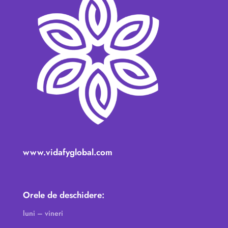
www.vidafyglobal.com
Orele de deschidere:
luni – vineri