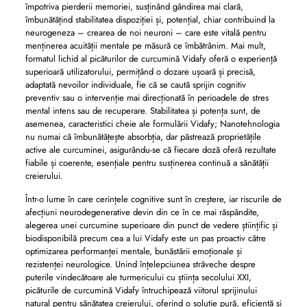
împotriva pierderii memoriei, susținând gândirea mai clară,
îmbunătățind stabilitatea dispoziției și, potențial, chiar contribuind la
neurogeneza – crearea de noi neuroni – care este vitală pentru
menținerea acuității mentale pe măsură ce îmbătrânim. Mai mult,
formatul lichid al picăturilor de curcumină Vidafy oferă o experiență
superioară utilizatorului, permițând o dozare ușoară și precisă,
adaptată nevoilor individuale, fie că se caută sprijin cognitiv
preventiv sau o intervenție mai direcționată în perioadele de stres
mental intens sau de recuperare. Stabilitatea și potența sunt, de
asemenea, caracteristici cheie ale formulării Vidafy; Nanotehnologia
nu numai că îmbunătățește absorbția, dar păstrează proprietățile
active ale curcuminei, asigurându-se că fiecare doză oferă rezultate
fiabile și coerente, esențiale pentru susținerea continuă a sănătății
creierului.
Într-o lume în care cerințele cognitive sunt în creștere, iar riscurile de
afecțiuni neurodegenerative devin din ce în ce mai răspândite,
alegerea unei curcumine superioare din punct de vedere științific și
biodisponibilă precum cea a lui Vidafy este un pas proactiv către
optimizarea performanței mentale, bunăstării emoționale și
rezistenței neurologice. Unind înțelepciunea străveche despre
puterile vindecătoare ale turmericului cu știința secolului XXI,
picăturile de curcumină Vidafy întruchipează viitorul sprijinului
natural pentru sănătatea creierului, oferind o soluție pură, eficientă și