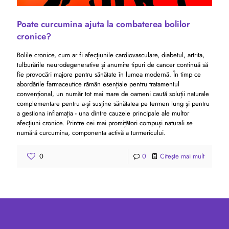
Poate curcumina ajuta la combaterea bolilor
cronice?
Bolile cronice, cum ar fi afecțiunile cardiovasculare, diabetul, artrita,
tulburările neurodegenerative și anumite tipuri de cancer continuă să
fie provocări majore pentru sănătate în lumea modernă. În timp ce
abordările farmaceutice rămân esențiale pentru tratamentul
convențional, un număr tot mai mare de oameni caută soluții naturale
complementare pentru a-și susține sănătatea pe termen lung și pentru
a gestiona inflamația - una dintre cauzele principale ale multor
afecțiuni cronice. Printre cei mai promițători compuși naturali se
numără curcumina, componenta activă a turmericului.
0
0
Citeşte mai mult