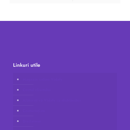
Linkuri utile
Magazin online Vidafy
Contul clientului
Alăturați-vă Vidafy ca distribuitor
Contactați-ne
Disclaimer