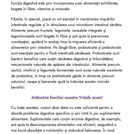
funcția digestivă este prin încorporarea unei alimentații echilibrate,
bogate în fibre, vitamine și minerale.
Fibrele, în special, joacă un rol esențial în menținerea mișcărilor
intestinale regulate și în stimularea unui microbiom intestinal sănătos.
Alimente precum fructele, legumele, cerealele integrale și
leguminoasele sunt bogate în fibre și pot ajuta la prevenirea
constipației, ajutând în același timp la mișcarea eficientă a
alimentelor prin intestine. Pe lângă fibre, probioticele și prebioticele
sunt esențiale pentru o floră intestinală sănătoasă. Probioticele sunt
bacterii benefice care susțin sănătatea digestivă și îmbunătățesc
mecanismele naturale de apărare ale intestinului. Alimente precum
iaurtul, chefirul și legumele fermentate sunt surse naturale excelente
de probiotice, în timp ce prebioticele găsite în alimente precum
usturoiul, ceapa și bananele ajută la hrănirea acestor microbi
benefici.
Alătură-te familiei noastre Vidafy acum!
Cu toate acestea, uneori doar dieta nu este suficientă pentru a
aborda probleme digestive specifice și aici intră în joc suplimentele
alimentare. Suplimentele care conțin enzime digestive, de exemplu,
pot ajuta la descompunerea alimentelor mai eficient, asigurând o
mai bună absorbție a nutrienților și reducând balonarea. În mod