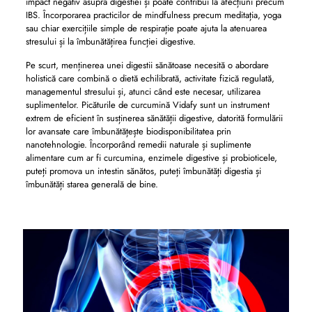
impact negativ asupra digestiei și poate contribui la afecțiuni precum
IBS. Încorporarea practicilor de mindfulness precum meditația, yoga
sau chiar exercițiile simple de respirație poate ajuta la atenuarea
stresului și la îmbunătățirea funcției digestive.
Pe scurt, menținerea unei digestii sănătoase necesită o abordare
holistică care combină o dietă echilibrată, activitate fizică regulată,
managementul stresului și, atunci când este necesar, utilizarea
suplimentelor. Picăturile de curcumină Vidafy sunt un instrument
extrem de eficient în susținerea sănătății digestive, datorită formulării
lor avansate care îmbunătățește biodisponibilitatea prin
nanotehnologie. Încorporând remedii naturale și suplimente
alimentare cum ar fi curcumina, enzimele digestive și probioticele,
puteți promova un intestin sănătos, puteți îmbunătăți digestia și
îmbunătăți starea generală de bine.