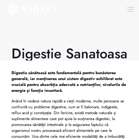
Digestie Sanatoasa
Digestia sănătoasă este fundamentală pentru bunăstarea
generală, iar menținerea unui sistem digestiv echilibrat este
crucială pentru absorbția adecvată a nutrienților, nivelurile de
energie și funcția imunitară.
Având în vedere natura rapidă a vieții moderne, multe persoane se
confruntă cu probleme digestive, cum ar fi balonare, indigestie,
reflux acid și constipație. Din fericire, există metode naturale și
suplimente alimentare care pot ajuta la susținerea digestiei, la
promovarea sănătății intestinale și la asigurarea faptului că
organismul nostru procesează eficient alimentele pe care le
consumăm. Una dintre cele mai eficiente modalități de a îmbunătăți