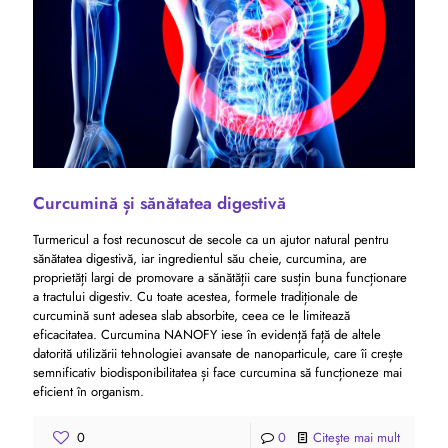
Curcumină și sănătatea digestivă
Turmericul a fost recunoscut de secole ca un ajutor natural pentru
sănătatea digestivă, iar ingredientul său cheie, curcumina, are
proprietăți largi de promovare a sănătății care susțin buna funcționare
a tractului digestiv. Cu toate acestea, formele tradiționale de
curcumină sunt adesea slab absorbite, ceea ce le limitează
eficacitatea. Curcumina NANOFY iese în evidență față de altele
datorită utilizării tehnologiei avansate de nanoparticule, care îi crește
semnificativ biodisponibilitatea și face curcumina să funcționeze mai
eficient în organism.
0
0
Citeşte mai mult