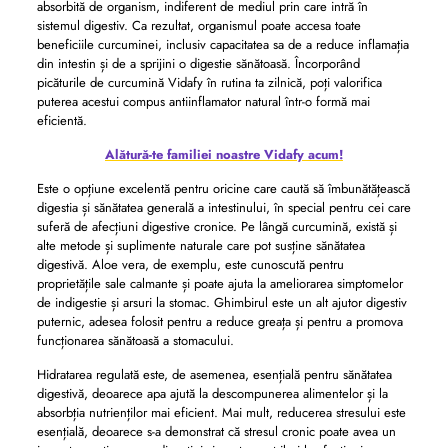
absorbită de organism, indiferent de mediul prin care intră în
sistemul digestiv. Ca rezultat, organismul poate accesa toate
beneficiile curcuminei, inclusiv capacitatea sa de a reduce inflamația
din intestin și de a sprijini o digestie sănătoasă. Încorporând
picăturile de curcumină Vidafy în rutina ta zilnică, poți valorifica
puterea acestui compus antiinflamator natural într-o formă mai
eficientă.
Alătură-te familiei noastre Vidafy acum!
Este o opțiune excelentă pentru oricine care caută să îmbunătățească
digestia și sănătatea generală a intestinului, în special pentru cei care
suferă de afecțiuni digestive cronice. Pe lângă curcumină, există și
alte metode și suplimente naturale care pot susține sănătatea
digestivă. Aloe vera, de exemplu, este cunoscută pentru
proprietățile sale calmante și poate ajuta la ameliorarea simptomelor
de indigestie și arsuri la stomac. Ghimbirul este un alt ajutor digestiv
puternic, adesea folosit pentru a reduce greața și pentru a promova
funcționarea sănătoasă a stomacului.
Hidratarea regulată este, de asemenea, esențială pentru sănătatea
digestivă, deoarece apa ajută la descompunerea alimentelor și la
absorbția nutrienților mai eficient. Mai mult, reducerea stresului este
esențială, deoarece s-a demonstrat că stresul cronic poate avea un