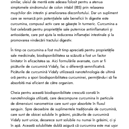
similar, uleiul de mentă este adesea folosit pentru a atenua
simptomele sindromului de colon iritabil (IBS) prin relaxarea
mușchilor din intestin și ameliorarea disconfortului. Dar un supliment
care se remarcă prin potențialele sale beneficii în digestie este
curcumina, compusul activ care se găsește în turmeric. Curcumina a
fost celebrată pentru proprietățile sale puternice antiinflamatorii și
antioxidante, care pot ajuta la reducerea inflamației intestinale și la
promovarea vindecării tractului digestiv.
În timp ce curcumina a fost mult timp apreciată pentru proprietățile
sale medicinale, biodisponibilitatea sa scăzută a fost un factor
limitator în eficacitatea sa. Aici formulările avansate, cum ar fi
picăturile de curcumină Vidafy, fac o diferență semnificativă.
Picăturile de curcumină Vidafy utilizează nanotehnologia de ultimă
oră pentru a spori biodisponibilitatea curcuminei, permițându-i să fie
absorbită mai eficient de către organism.
Cheia pentru această biodisponibilitate crescută constă în
nanotehnologia utilizată, care descompune curcumina în particule
de dimensiuni nanometrice care sunt ușor absorbite în fluxul
sanguin. Spre deosebire de suplimentele tradiționale de curcumină,
care sunt de obicei solubile în grăsimi, picăturile de curcumină
Vidafy sunt unice, deoarece sunt solubile nu numai în grăsimi, ci și
în apă. Această solubilitate dublă asigură că curcumina este mai ușor