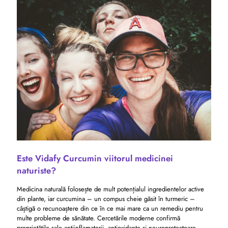
Este Vidafy Curcumin viitorul medicinei
naturiste?
Medicina naturală folosește de mult potențialul ingredientelor active
din plante, iar curcumina – un compus cheie găsit în turmeric –
câștigă o recunoaștere din ce în ce mai mare ca un remediu pentru
multe probleme de sănătate. Cercetările moderne confirmă
proprietățile sale antiinflamatorii, antioxidante și neuroprotectoare,