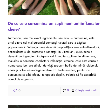
De ce este curcumina un supliment antiinflamator
cheie?
Turmericul, sau mai exact ingredientul său activ – curcumina, este
unul dintre cei mai puternici compuși naturali care a câștigat
popularitate în întreaga lume datorită proprietăților sale antiinflamatorii,
antioxidante și de protecție a sănătății. În ultimii ani, curcumina a
devenit un ingredient indispensabil în multe suplimente alimentare,
mai ales în contextul combaterii inflamației cronice, care este cauza a
numeroase boli ale stilului de viață precum bolile de inimă, diabetul,
artrita și bolile neurodegenerative. Cu toate acestea, pentru ca
curcumina să aibă efectul terapeutic deplin, trebuie să fie absorbită
corect de organism.
0
0
Citeşte mai mult