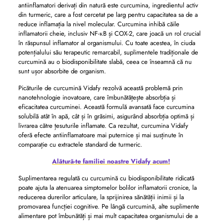
antiinflamatori derivați din natură este curcumina, ingredientul activ
din turmeric, care a fost cercetat pe larg pentru capacitatea sa de a
reduce inflamația la nivel molecular. Curcumina inhibă căile
inflamatorii cheie, inclusiv NF-κB și COX-2, care joacă un rol crucial
în răspunsul inflamator al organismului. Cu toate acestea, în ciuda
potențialului său terapeutic remarcabil, suplimentele tradiționale de
curcumină au o biodisponibilitate slabă, ceea ce înseamnă că nu
sunt ușor absorbite de organism.
Picăturile de curcumină Vidafy rezolvă această problemă prin
nanotehnologie inovatoare, care îmbunătățește absorbția și
eficacitatea curcuminei. Această formulă avansată face curcumina
solubilă atât în ​​apă, cât și în grăsimi, asigurând absorbția optimă și
livrarea către țesuturile inflamate. Ca rezultat, curcumina Vidafy
oferă efecte antiinflamatoare mai puternice și mai susținute în
comparație cu extractele standard de turmeric.
Alătură-te familiei noastre Vidafy acum!
Suplimentarea regulată cu curcumină cu biodisponibilitate ridicată
poate ajuta la atenuarea simptomelor bolilor inflamatorii cronice, la
reducerea durerilor articulare, la sprijinirea sănătății inimii și la
promovarea funcției cognitive. Pe lângă curcumină, alte suplimente
alimentare pot îmbunătăți și mai mult capacitatea organismului de a