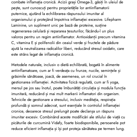
combate inflamația cronică. Acizii grași Omega-3, găsiți în uleiul de
pește, sunt cunoscuți pentru proprietățile lor antiinflamatorii
puternice, ajutând la echilibrarea răspunsului imunitar al
organismului și protejând împotriva inflamației excesive. Lifepharm
Laminine, un supliment unic pe bază de proteine, susține
regenerarea celulară și repararea țesuturilor, făcându-l un plus
valoros pentru un regim antiinflamator. Antioxidanții precum vitamina
C, vitamina E și polifenolii din ceaiul verde și fructele de pădure
ajută la neutralizarea radicalilor liberi, reducând stresul oxidativ, care
este strâns legat de inflamația cronică.
Metodele naturale, inclusiv o dietă echilibrată, bogată în alimente
antiinflamatoare, cum ar fi verdeața cu frunze, nucile, semințele și
grăsimile sănătoase, joacă, de asemenea, un rol crucial în
gestionarea inflamației. Activitatea fizică regulată, cum ar fi yoga,
mersul pe jos sau înotul, poate îmbunătăți circulația și modula funcția
imunitară, reducând și mai mult markerii inflamatori din organism.
Tehnicile de gestionare a stresului, inclusiv meditația, respirația
profundă și somnul adecvat, sunt esențiale în controlul inflamației
cronice, deoarece stresul prelungit poate declanșa un răspuns
imunitar excesiv. Combinând aceste modificări ale stilului de viață cu
picăturile de curcumină Vidafy, foarte biodisponibile, persoanele pot
reduce eficient inflamația și își pot proteja sănătatea pe termen lung.