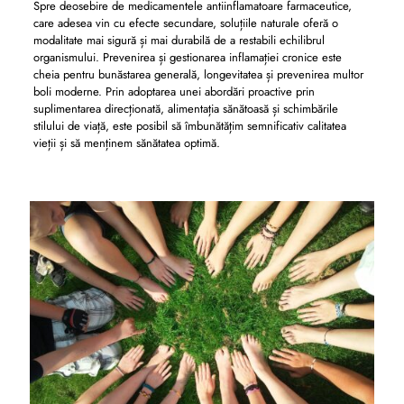
Spre deosebire de medicamentele antiinflamatoare farmaceutice,
care adesea vin cu efecte secundare, soluțiile naturale oferă o
modalitate mai sigură și mai durabilă de a restabili echilibrul
organismului. Prevenirea și gestionarea inflamației cronice este
cheia pentru bunăstarea generală, longevitatea și prevenirea multor
boli moderne. Prin adoptarea unei abordări proactive prin
suplimentarea direcționată, alimentația sănătoasă și schimbările
stilului de viață, este posibil să îmbunătățim semnificativ calitatea
vieții și să menținem sănătatea optimă.