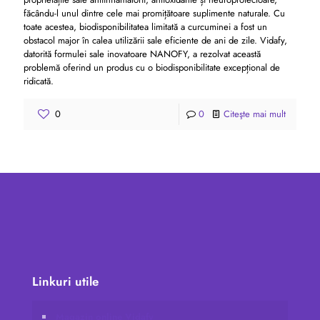
făcându-l unul dintre cele mai promițătoare suplimente naturale. Cu
toate acestea, biodisponibilitatea limitată a curcuminei a fost un
obstacol major în calea utilizării sale eficiente de ani de zile. Vidafy,
datorită formulei sale inovatoare NANOFY, a rezolvat această
problemă oferind un produs cu o biodisponibilitate excepțional de
ridicată.
0
0
Citeşte mai mult
Linkuri utile
Magazin online Vidafy