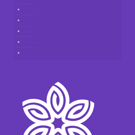
Contul clientului
Alăturați-vă Vidafy ca distribuitor
Contactați-ne
Disclaimer
Politica de confidențialitate