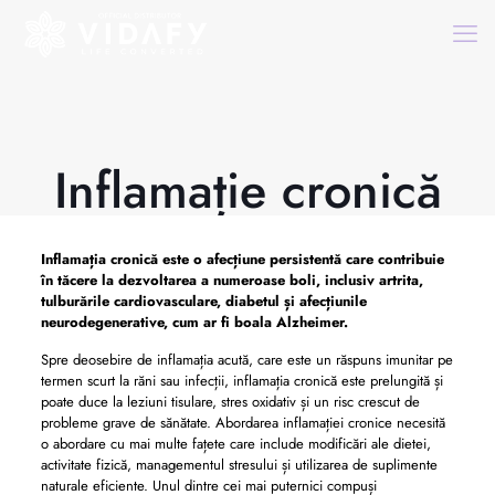
Inflamație cronică
Inflamația cronică este o afecțiune persistentă care contribuie
în tăcere la dezvoltarea a numeroase boli, inclusiv artrita,
tulburările cardiovasculare, diabetul și afecțiunile
neurodegenerative, cum ar fi boala Alzheimer.
Spre deosebire de inflamația acută, care este un răspuns imunitar pe
termen scurt la răni sau infecții, inflamația cronică este prelungită și
poate duce la leziuni tisulare, stres oxidativ și un risc crescut de
probleme grave de sănătate. Abordarea inflamației cronice necesită
o abordare cu mai multe fațete care include modificări ale dietei,
activitate fizică, managementul stresului și utilizarea de suplimente
naturale eficiente. Unul dintre cei mai puternici compuși