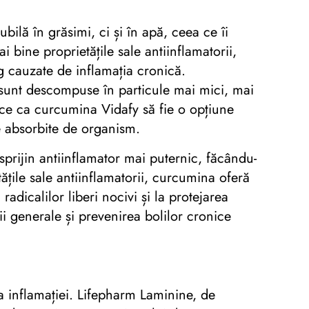
lă în grăsimi, ci și în apă, ceea ce îi
bine proprietățile sale antiinflamatorii,
g cauzate de inflamația cronică.
 sunt descompuse în particule mai mici, mai
face ca curcumina Vidafy să fie o opțiune
e absorbite de organism.
prijin antiinflamator mai puternic, făcându-
ățile sale antiinflamatorii, curcumina oferă
adicalilor liberi nocivi și la protejarea
ii generale și prevenirea bolilor cronice
a inflamației. Lifepharm Laminine, de