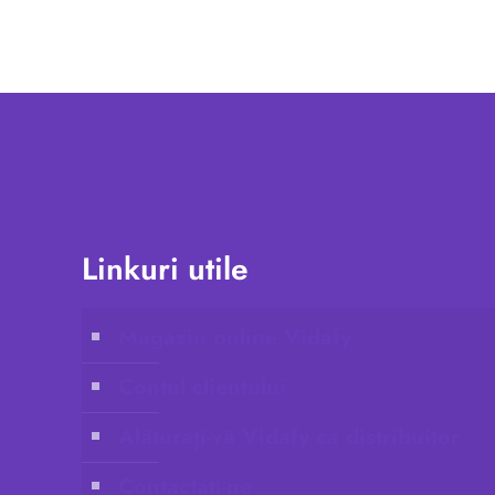
Linkuri utile
Magazin online Vidafy
Contul clientului
Alăturați-vă Vidafy ca distribuitor
Contactați-ne