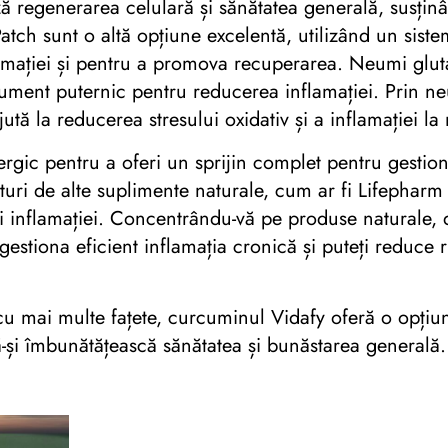
 regenerarea celulară și sănătatea generală, susțin
atch sunt o altă opțiune excelentă, utilizând un sist
lamației și pentru a promova recuperarea. Neumi glut
rument puternic pentru reducerea inflamației. Prin neut
tă la reducerea stresului oxidativ și a inflamației la 
gic pentru a oferi un sprijin complet pentru gestiona
ături de alte suplimente naturale, cum ar fi Lifephar
i inflamației. Concentrându-vă pe produse naturale, de
gestiona eficient inflamația cronică și puteți reduce
e cu mai multe fațete, curcuminul Vidafy oferă o opțiu
să-și îmbunătățească sănătatea și bunăstarea generală.