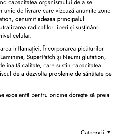
ând capacitatea organismului de a se
em unic de livrare care vizează anumite zone
ation, denumit adesea principalul
ralizarea radicalilor liberi și susținând
nivel celular.
rea inflamației. Încorporarea picăturilor
m Laminine, SuperPatch și Neumi glutation,
 înaltă calitate, care susțin capacitatea
 riscul de a dezvolta probleme de sănătate pe
ne excelentă pentru oricine dorește să preia
Categorii