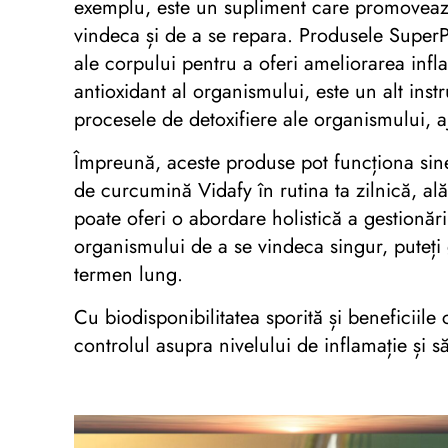
exemplu, este un supliment care promovează
vindeca și de a se repara. Produsele SuperP
ale corpului pentru a oferi ameliorarea inf
antioxidant al organismului, este un alt inst
procesele de detoxifiere ale organismului, aju
Împreună, aceste produse pot funcționa siner
de curcumină Vidafy în rutina ta zilnică, al
poate oferi o abordare holistică a gestionări
organismului de a se vindeca singur, puteți 
termen lung.
Cu biodisponibilitatea sporită și beneficiil
controlul asupra nivelului de inflamație și 