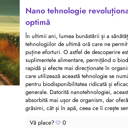
Nano tehnologie revoluțion
optimă
În ultimii ani, lumea bunăstării și a sănătă
tehnologiilor de ultimă oră care ne permi
puține eforturi. O astfel de descoperire e
suplimentele alimentare, permițând o biodi
rapidă și efecte mai direcționate în organ
care utilizează această tehnologie se num
pentru biodisponibilitatea ridicată și efica
generale. Datorită nanotehnologiei, acea
absorbită mai ușor de organism, dar oferă și
grăsimi, cât și în apă, ceea ce îi crește se
Vă place?
0