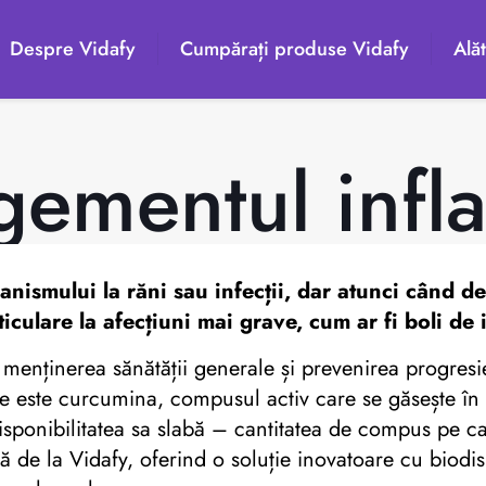
Despre Vidafy
Cumpărați produse Vidafy
Alăt
ementul infla
anismului la răni sau infecții, dar atunci când d
iculare la afecțiuni mai grave, cum ar fi boli de 
 menținerea sănătății generale și prevenirea progresi
e este curcumina, compusul activ care se găsește în 
isponibilitatea sa slabă – cantitatea de compus pe ca
ă de la Vidafy, oferind o soluție inovatoare cu biodisp