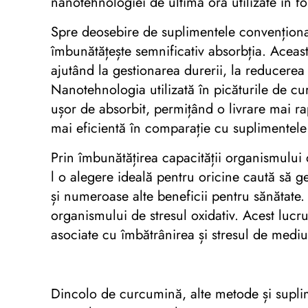
nanotehnologiei de ultimă oră utilizate în f
Spre deosebire de suplimentele convențional
îmbunătățește semnificativ absorbția. Aceas
ajutând la gestionarea durerii, la reducerea
Nanotehnologia utilizată în picăturile de c
ușor de absorbit, permițând o livrare mai ra
mai eficientă în comparație cu suplimentele
Prin îmbunătățirea capacității organismului
l o alegere ideală pentru oricine caută să g
și numeroase alte beneficii pentru sănătate. E
organismului de stresul oxidativ. Acest lucru
asociate cu îmbătrânirea și stresul de mediu
Dincolo de curcumină, alte metode și suplim