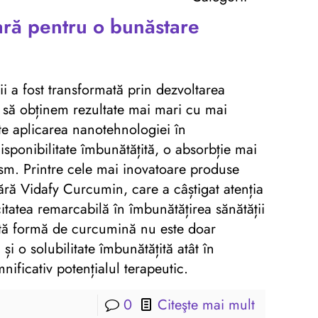
ară pentru o bunăstare
ții a fost transformată prin dezvoltarea
t să obținem rezultate mai mari cu mai
ste aplicarea nanotehnologiei în
sponibilitate îmbunătățită, o absorbție mai
ism. Printre cele mai inovatoare produse
ără Vidafy Curcumin, care a câștigat atenția
citatea remarcabilă în îmbunătățirea sănătății
stă formă de curcumină nu este doar
 o solubilitate îmbunătățită atât în ​​
mnificativ potențialul terapeutic.
0
Citeşte mai mult