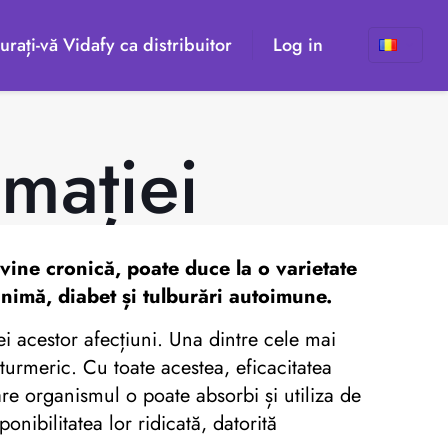
urați-vă Vidafy ca distribuitor
Log in
mației
evine cronică, poate duce la o varietate
inimă, diabet și tulburări autoimune.
ei acestor afecțiuni. Una dintre cele mai
turmeric. Cu toate acestea, eficacitatea
re organismul o poate absorbi și utiliza de
onibilitatea lor ridicată, datorită