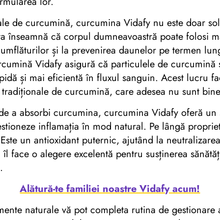
ormularea lor.
e de curcumină, curcumina Vidafy nu este doar solubi
ta înseamnă că corpul dumneavoastră poate folosi mai 
 umflăturilor și la prevenirea daunelor pe termen lun
urcumină Vidafy asigură că particulele de curcumină
pidă și mai eficientă în fluxul sanguin. Acest lucru 
 tradiționale de curcumină, care adesea nu sunt bin
 de a absorbi curcumina, curcumina Vidafy oferă un s
estioneze inflamația în mod natural. Pe lângă propriet
ste un antioxidant puternic, ajutând la neutralizarea r
 îl face o alegere excelentă pentru susținerea sănătăț
.
Alătură-te familiei noastre Vidafy acum!
ente naturale vă pot completa rutina de gestionare 