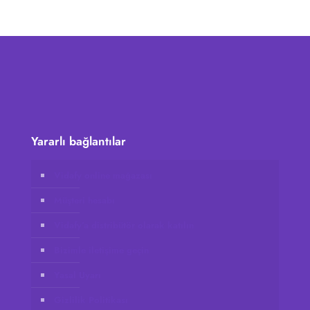
Yararlı bağlantılar
Vidafy online mağazası
Müşteri hesabı
Vidafy’a distribütör olarak katılın
Bizimle iletişime geçin
Yasal Uyarı
Gizlilik Politikası