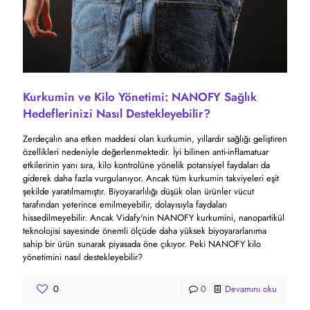
Kurkumin ve Kilo Yönetimi: NANOFY Sağlık
Hedeflerinizi Nasıl Destekleyebilir?
Zerdeçalın ana etken maddesi olan kurkumin, yıllardır sağlığı geliştiren
özellikleri nedeniyle değerlenmektedir. İyi bilinen anti-inflamatuar
etkilerinin yanı sıra, kilo kontrolüne yönelik potansiyel faydaları da
giderek daha fazla vurgulanıyor. Ancak tüm kurkumin takviyeleri eşit
şekilde yaratılmamıştır. Biyoyararlılığı düşük olan ürünler vücut
tarafından yeterince emilmeyebilir, dolayısıyla faydaları
hissedilmeyebilir. Ancak Vidafy'nin NANOFY kurkumini, nanopartikül
teknolojisi sayesinde önemli ölçüde daha yüksek biyoyararlanıma
sahip bir ürün sunarak piyasada öne çıkıyor. Peki NANOFY kilo
yönetimini nasıl destekleyebilir?
0
0
Devamını oku