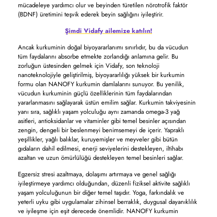
mücadeleye yardımcı olur ve beyinden türetilen nörotrofik faktör
(BDNF) üretimini teşvik ederek beyin sağlığını iyileştirir.
Şimdi Vidafy ailemize katılın!
Ancak kurkuminin doğal biyoyararlanımı sınırlıdır, bu da vücudun
tüm faydalarını absorbe etmekte zorlandığı anlamına gelir. Bu
zorluğun üstesinden gelmek için Vidafy, son teknoloji
nanoteknolojiyle geliştirilmiş, biyoyararlılığı yüksek bir kurkumin
formu olan NANOFY kurkumin damlalarını sunuyor. Bu yenilik,
vücudun kurkuminin güçlü özelliklerinin tüm faydalarından
yararlanmasını sağlayarak üstün emilim sağlar. Kurkumin takviyesinin
yanı sıra, sağlıklı yaşam yolculuğu aynı zamanda omega-3 yağ
asitleri, antioksidanlar ve vitaminler gibi temel besinler açısından
zengin, dengeli bir beslenmeyi benimsemeyi de içerir. Yapraklı
yeşillikler, yağlı balıklar, kuruyemişler ve meyveler gibi bütün
gıdaların dahil edilmesi, enerji seviyelerini destekleyen, iltihabı
azaltan ve uzun ömürlülüğü destekleyen temel besinleri sağlar.
Egzersiz stresi azaltmaya, dolaşımı artırmaya ve genel sağlığı
iyileştirmeye yardımcı olduğundan, düzenli fiziksel aktivite sağlıklı
yaşam yolculuğunun bir diğer temel taşıdır. Yoga, farkındalık ve
yeterli uyku gibi uygulamalar zihinsel berraklık, duygusal dayanıklılık
ve iyileşme için eşit derecede önemlidir. NANOFY kurkumin